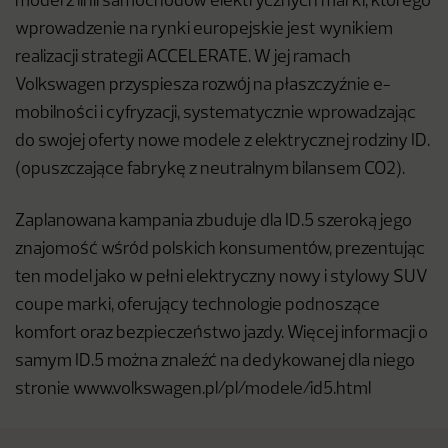
model z linii samochodów elektrycznych marki, którego
wprowadzenie na rynki europejskie jest wynikiem
realizacji strategii ACCELERATE. W jej ramach
Volkswagen przyspiesza rozwój na płaszczyźnie e-
mobilności i cyfryzacji, systematycznie wprowadzając
do swojej oferty nowe modele z elektrycznej rodziny ID.
(opuszczające fabrykę z neutralnym bilansem CO2).
Zaplanowana kampania zbuduje dla ID.5 szeroką jego
znajomość wśród polskich konsumentów, prezentując
ten model jako w pełni elektryczny nowy i stylowy SUV
coupe marki, oferujący technologie podnoszące
komfort oraz bezpieczeństwo jazdy. Więcej informacji o
samym ID.5 można znaleźć na dedykowanej dla niego
stronie www.volkswagen.pl/pl/modele/id5.html