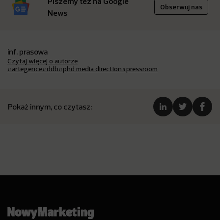
Piszemy też na Google
Obserwuj nas
News
inf. prasowa
Czytaj więcej o autorze
#artegence
#ddb
#phd media direction
#pressroom
Pokaż innym, co czytasz: