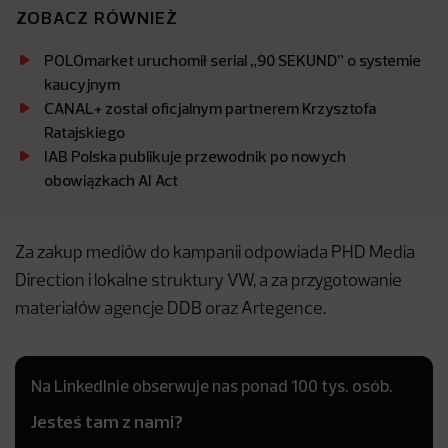
ZOBACZ RÓWNIEŻ
POLOmarket uruchomił serial „90 SEKUND” o systemie
kaucyjnym
CANAL+ został oficjalnym partnerem Krzysztofa
Ratajskiego
IAB Polska publikuje przewodnik po nowych
obowiązkach AI Act
Za zakup mediów do kampanii odpowiada PHD Media
Direction i lokalne struktury VW, a za przygotowanie
materiałów agencje DDB oraz Artegence.
Na LinkedInie obserwuje nas ponad 100 tys. osób.
Jesteś tam z nami?