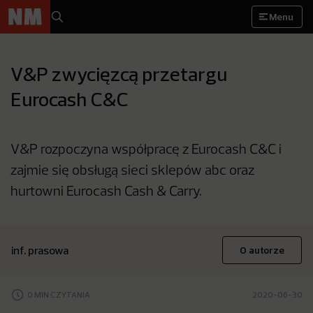
Menu
V&P zwycięzcą przetargu
Eurocash C&C
V&P rozpoczyna współpracę z Eurocash C&C i
zajmie się obsługą sieci sklepów abc oraz
hurtowni Eurocash Cash & Carry.
inf. prasowa
O autorze
0 MIN CZYTANIA
2020-06-30