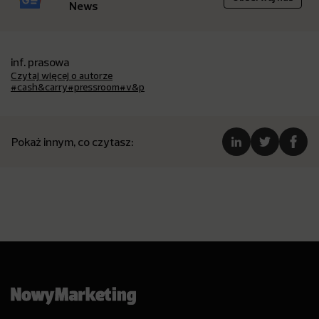
News
inf. prasowa
Czytaj więcej o autorze
#cash&carry
#pressroom
#v&p
Pokaż innym, co czytasz: