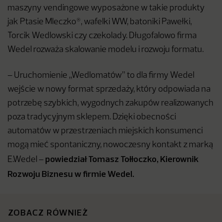
maszyny vendingowe wyposażone w takie produkty
jak Ptasie Mleczko®, wafelki WW, batoniki Pawełki,
Torcik Wedlowski czy czekolady. Długofalowo firma
Wedel rozważa skalowanie modelu i rozwoju formatu.
– Uruchomienie „Wedlomatów” to dla firmy Wedel
wejście w nowy format sprzedaży, który odpowiada na
potrzebę szybkich, wygodnych zakupów realizowanych
poza tradycyjnym sklepem. Dzięki obecności
automatów w przestrzeniach miejskich konsumenci
mogą mieć spontaniczny, nowoczesny kontakt z marką
powiedział
Tomasz Tołłoczko, Kierownik
E.Wedel –
Rozwoju Biznesu w firmie Wedel.
ZOBACZ RÓWNIEŻ