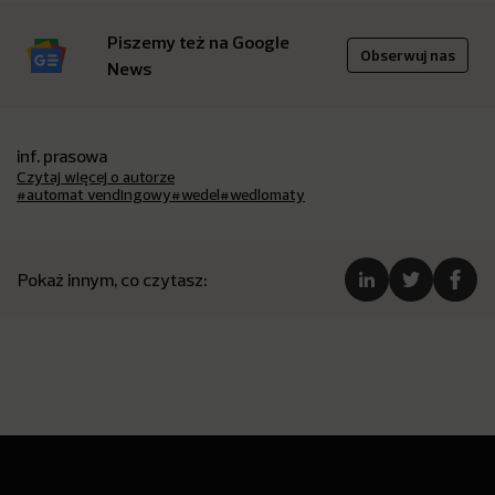
Piszemy też na Google
Obserwuj nas
News
inf. prasowa
Czytaj więcej o autorze
#automat vendingowy
#wedel
#wedlomaty
Pokaż innym, co czytasz: