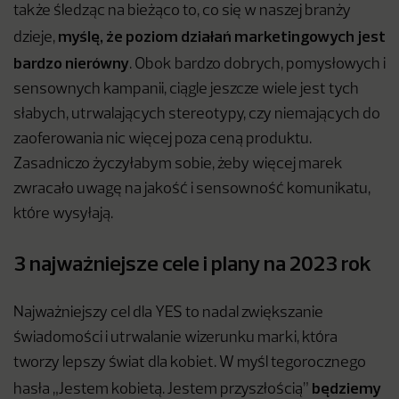
także śledząc na bieżąco to, co się w naszej branży
myślę, że poziom działań marketingowych jest
dzieje,
bardzo nierówny
. Obok bardzo dobrych, pomysłowych i
sensownych kampanii, ciągle jeszcze wiele jest tych
słabych, utrwalających stereotypy, czy niemających do
zaoferowania nic więcej poza ceną produktu.
Zasadniczo życzyłabym sobie, żeby więcej marek
zwracało uwagę na jakość i sensowność komunikatu,
które wysyłają.
3 najważniejsze cele i plany na 2023 rok
Najważniejszy cel dla YES to nadal zwiększanie
świadomości i utrwalanie wizerunku marki, która
tworzy lepszy świat dla kobiet. W myśl tegorocznego
będziemy
hasła „Jestem kobietą. Jestem przyszłością”