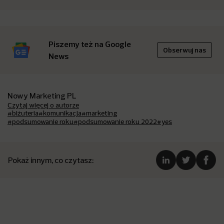
Piszemy też na Google
Obserwuj nas
News
Nowy Marketing PL
Czytaj więcej o autorze
#biżuteria
#komunikacja
#marketing
#podsumowanie roku
#podsumowanie roku 2022
#yes
Pokaż innym, co czytasz: