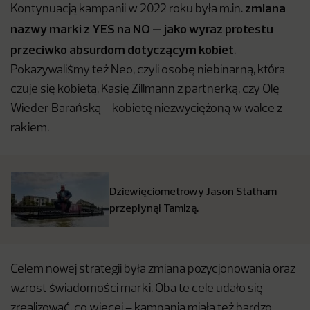
zmiana
Kontynuacją kampanii w 2022 roku była m.in.
nazwy marki z YES na NO – jako wyraz protestu
przeciwko absurdom dotyczącym kobiet
.
Pokazywaliśmy też Neo, czyli osobę niebinarną, która
czuje się kobietą, Kasię Zillmann z partnerką, czy Olę
Wieder Barańską – kobietę niezwyciężoną w walce z
rakiem.
Dziewięciometrowy Jason Statham
przepłynął Tamizą.
Celem nowej strategii była zmiana pozycjonowania oraz
wzrost świadomości marki. Oba te cele udało się
zrealizować, co więcej – kampania miała też bardzo