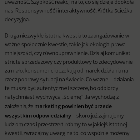
uważność. Szybkość reakcji na to, co się dzieje dookoła
nas. Responsywność i interaktywność. Krótka ścieżka
decyzyjna.
Druga niezwykle istotna kwestia to zaangażowanie w
ważne społecznie kwestie, takie jak ekologia, prawa
mniejszości, czy równouprawnienie. Dzisiaj komunikat
stricte sprzedażowy czy produktowy to zdecydowanie
za mało, konsumenci oczekują od marek działania na
rzecz poprawy sytuacji na świecie. Co ważne – działania
te muszą być autentyczne i szczere, bo odbiorcy
natychmiast wychwycą „ściemę”. Ja wychodzę z
marketing powinien być przede
założenia, że
wszystkim odpowiedzialny
– skoro już zajmujemy
ludziom czas i przestrzeń, róbmy to w jakiejś istotnej
kwestii, zwracajmy uwagę na to, co wspólnie możemy