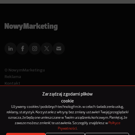
O NowymMarketingu
Reklama
Kontakt
Polityka Prywatności
Zarządzaj zgodami plików
Kanał RSS
cookie
Mapa artykułów
Używamy cookies i podobnych technologii m.in. w celach: świadczenia usług,
reklamy, statystyk. Korzystanie z witryny bez zmiany ustawień Twojej przeglądarki
oznacza, że będą one umieszczane w Twoim urządzeniu końcowym. Pamiętaj, że
© 2012-2025
zawsze możesz zmienić te ustawienia. Szczegóły znajdziesz w
Polityce
NowyMarketing jest marką 143Media Sp. z o.o.
Prywatności
.