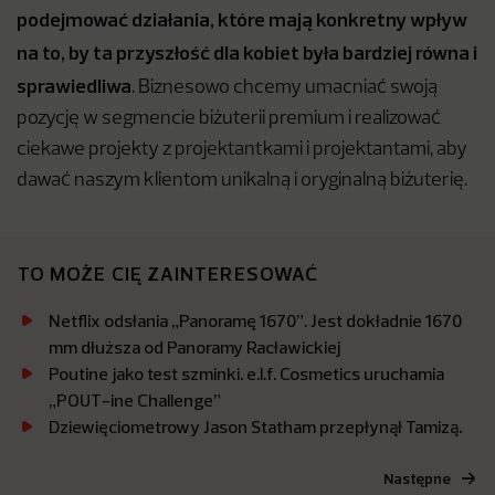
podejmować działania, które mają konkretny wpływ
na to, by ta przyszłość dla kobiet była bardziej równa i
sprawiedliwa
. Biznesowo chcemy umacniać swoją
pozycję w segmencie biżuterii premium i realizować
ciekawe projekty z projektantkami i projektantami, aby
dawać naszym klientom unikalną i oryginalną biżuterię.
TO MOŻE CIĘ ZAINTERESOWAĆ
Netflix odsłania „Panoramę 1670”. Jest dokładnie 1670
mm dłuższa od Panoramy Racławickiej
Poutine jako test szminki. e.l.f. Cosmetics uruchamia
„POUT-ine Challenge”
Dziewięciometrowy Jason Statham przepłynął Tamizą.
Następne