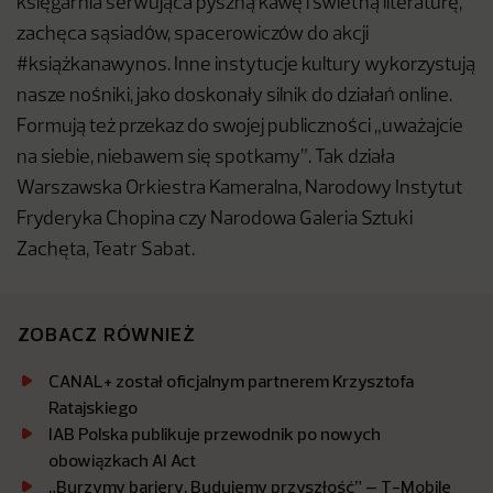
księgarnia serwująca pyszną kawę i świetną literaturę,
zachęca sąsiadów, spacerowiczów do akcji
#książkanawynos. Inne instytucje kultury wykorzystują
nasze nośniki, jako doskonały silnik do działań online.
Formują też przekaz do swojej publiczności „uważajcie
na siebie, niebawem się spotkamy”. Tak działa
Warszawska Orkiestra Kameralna, Narodowy Instytut
Fryderyka Chopina czy Narodowa Galeria Sztuki
Zachęta, Teatr Sabat.
ZOBACZ RÓWNIEŻ
CANAL+ został oficjalnym partnerem Krzysztofa
Ratajskiego
IAB Polska publikuje przewodnik po nowych
obowiązkach AI Act
„Burzymy bariery. Budujemy przyszłość” – T-Mobile