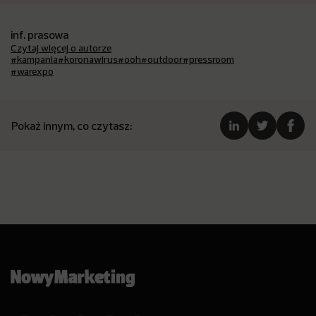
inf. prasowa
Czytaj więcej o autorze
#kampania
#koronawirus
#ooh
#outdoor
#pressroom
#warexpo
Pokaż innym, co czytasz: