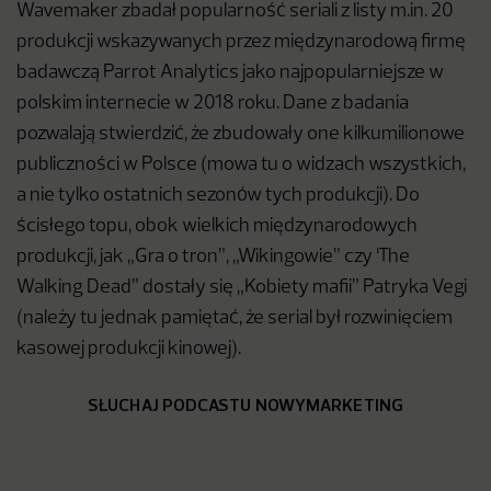
Wavemaker zbadał popularność seriali z listy m.in. 20
produkcji wskazywanych przez międzynarodową firmę
badawczą Parrot Analytics jako najpopularniejsze w
polskim internecie w 2018 roku. Dane z badania
pozwalają stwierdzić, że zbudowały one kilkumilionowe
publiczności w Polsce (mowa tu o widzach wszystkich,
a nie tylko ostatnich sezonów tych produkcji). Do
ścisłego topu, obok wielkich międzynarodowych
produkcji, jak „Gra o tron”, „Wikingowie” czy ‘The
Walking Dead” dostały się „Kobiety mafii” Patryka Vegi
(należy tu jednak pamiętać, że serial był rozwinięciem
kasowej produkcji kinowej).
SŁUCHAJ PODCASTU NOWYMARKETING