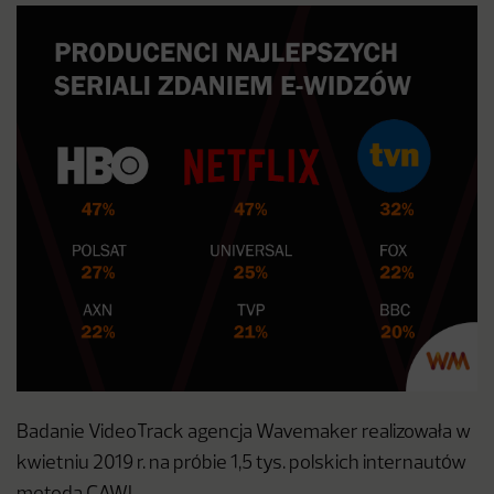
Badanie VideoTrack agencja Wavemaker realizowała w
kwietniu 2019 r. na próbie 1,5 tys. polskich internautów