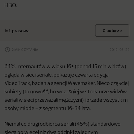
HBO.
inf. prasowa
O autorze
2 MIN CZYTANIA
2019-07-26
64%. internautów w wieku 16+ (ponad 15 mln widzów)
ogląda w sieci seriale, pokazuje czwarta edycja
VideoTrack, badania agencji Wavemaker. Nieco częściej
kobiety (to nowość, bo wcześniej w strukturze widzów
seriali w sieci przeważali mężczyźni) i przede wszystkim
osoby młode – z segmentu 16-34 lata.
Niemal co drugi odbiorca seriali (45%) standardowo
sięga po więcej niż dwa odcinki za jednym