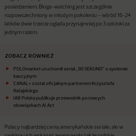
posiedzeniem. Binge-watching jest szczególnie
rozpowszechniony w młodym pokoleniu – wśród 16-24
latków dwie trzecie ogląda przynajmniej po 3 odcinki za
jednym razem.
ZOBACZ RÓWNIEŻ
POLOmarket uruchomił serial „90 SEKUND” o systemie
kaucyjnym
CANAL+ został oficjalnym partnerem Krzysztofa
Ratajskiego
IAB Polska publikuje przewodnik po nowych
obowiązkach AI Act
Polacy najbardziej cenią amerykańskie seriale, ale w
rankingu ich wskazań awansowały także polskie