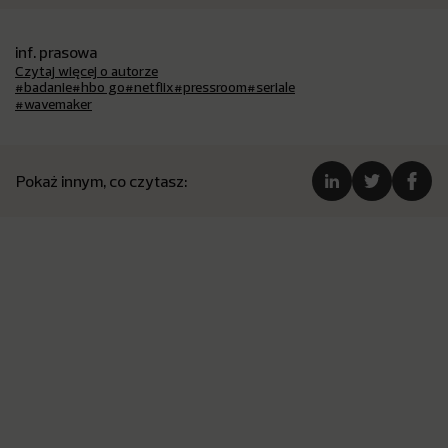
inf. prasowa
Czytaj więcej o autorze
#badanie
#hbo go
#netflix
#pressroom
#seriale
#wavemaker
Pokaż innym, co czytasz: