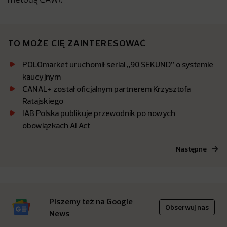
metodą CAWI.
TO MOŻE CIĘ ZAINTERESOWAĆ
POLOmarket uruchomił serial „90 SEKUND” o systemie
kaucyjnym
CANAL+ został oficjalnym partnerem Krzysztofa
Ratajskiego
IAB Polska publikuje przewodnik po nowych
obowiązkach AI Act
Następne
Piszemy też na Google
Obserwuj nas
News