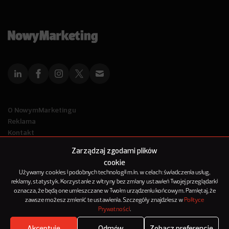
O NowymMarketingu
Reklama
Kontakt
Polityka Prywatności
Zarządzaj zgodami plików
Kanał RSS
cookie
Mapa artykułów
Używamy cookies i podobnych technologii m.in. w celach: świadczenia usług,
reklamy, statystyk. Korzystanie z witryny bez zmiany ustawień Twojej przeglądarki
oznacza, że będą one umieszczane w Twoim urządzeniu końcowym. Pamiętaj, że
© 2012-2025
zawsze możesz zmienić te ustawienia. Szczegóły znajdziesz w
Polityce
NowyMarketing jest marką 143Media Sp. z o.o.
Prywatności
.
Akceptuję
Odmów
Zobacz preferencje