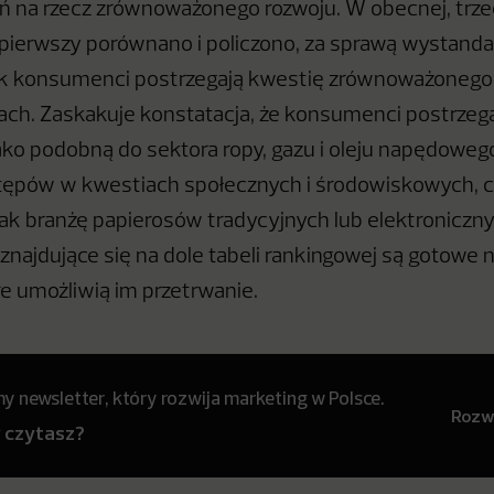
ań na rzecz zrównoważonego rozwoju. W obecnej, trzeci
 pierwszy porównano i policzono, za sprawą wystan
ak konsumenci postrzegają kwestię zrównoważonego
ach. Zaskakuje konstatacja, że konsumenci postrzega
ko podobną do sektora ropy, gazu i oleju napędoweg
ępów w kwestiach społecznych i środowiskowych, c
jak branżę papierosów tradycyjnych lub elektroniczn
 znajdujące się na dole tabeli rankingowej są gotowe 
re umożliwią im przetrwanie.
 newsletter, który rozwija marketing w Polsce.
Rozwi
y czytasz?