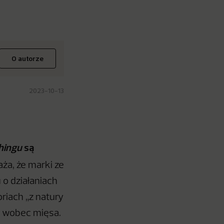
O autorze
2023-10-13
hingu
są
ża, że marki ze
o działaniach
iach „z natury
e wobec mięsa.