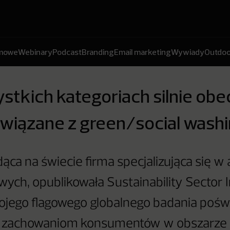
amowe
Webinary
Podcast
Branding
Email marketing
Wywiady
Outdoo
tkich kategoriach silnie obe
wiązane z green/social wash
ąca na świecie firma specjalizująca się w 
ych, opublikowała Sustainability Sector
ojego flagowego globalnego badania poś
 zachowaniom konsumentów w obszarze