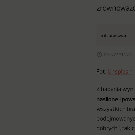
zrównoważo
inf. prasowa
2 MIN CZYTANIA
Fot.
Unsplash
Z badania wyni
nasilone i po
wszystkich bra
podejmowanych
dobrych”, taki