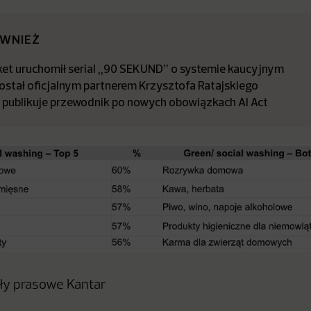
ÓWNIEŻ
t uruchomił serial „90 SEKUND” o systemie kaucyjnym
stał oficjalnym partnerem Krzysztofa Ratajskiego
a publikuje przewodnik po nowych obowiązkach AI Act
ały prasowe Kantar