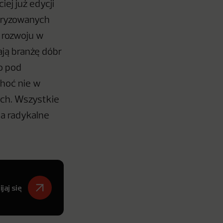
ej już edycji
daryzowanych
 rozwoju w
ją branżę dóbr
o pod
hoć nie w
ych. Wszystkie
na radykalne
jaj się