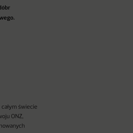
dóbr
owego.
 całym świecie
woju ONZ,
ejmowanych