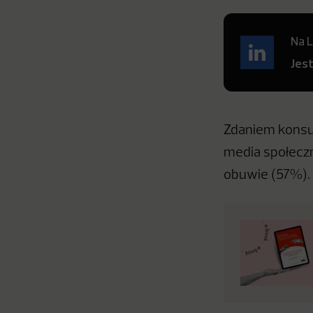
Na L
Jes
Zdaniem konsu
media społeczn
obuwie (57%).