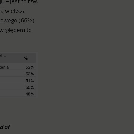
– jest to tzw.
Największa
ędowego (66%)
 względem to
d of