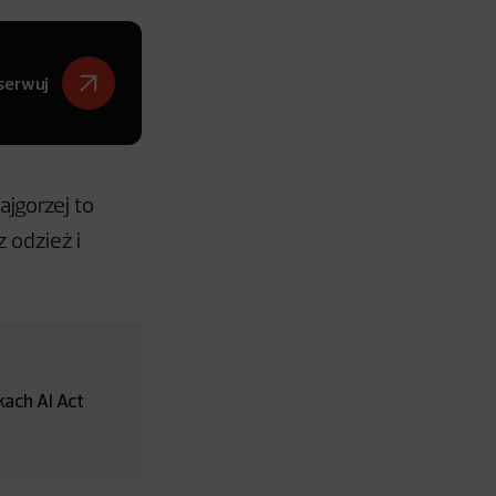
serwuj
jgorzej to
 odzież i
ach AI Act