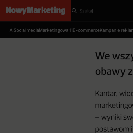
AI
Social media
Marketingowa 11
E-commerce
Kampanie rekl
We wszys
obawy z
Kantar, wiod
marketingow
– wyniki sw
postawom i