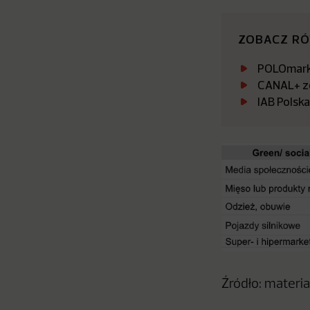
ZOBACZ R
POLOmarke
CANAL+ zo
IAB Polsk
Źródło: materi