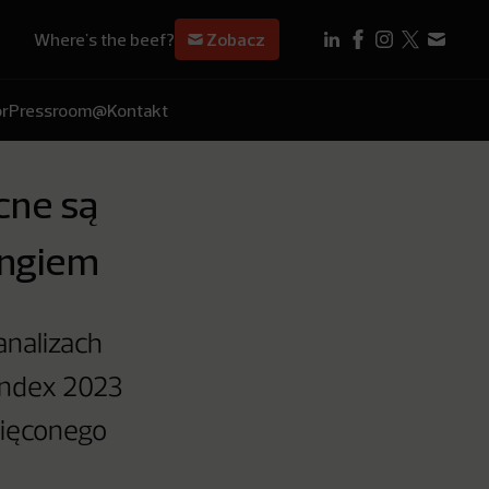
Where's the beef?
Zobacz
r
Pressroom
@Kontakt
cne są
ingiem
analizach
 Index 2023
więconego