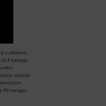
y z założenia,
w OLX każdego
wnika i
iadamy właśnie
rekruterom
& PR manager,