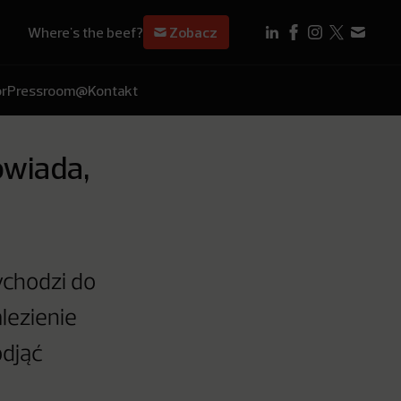
Where's the beef?
Zobacz
r
Pressroom
@Kontakt
wiada,
chodzi do
lezienie
odjąć