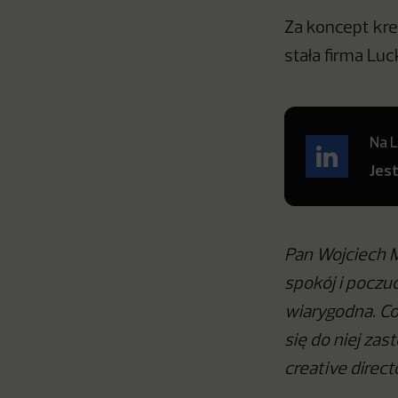
Za koncept kr
stała firma Luc
Na L
Jes
Pan Wojciech 
spokój i poczuc
wiarygodna. Co
się do niej za
creative direc