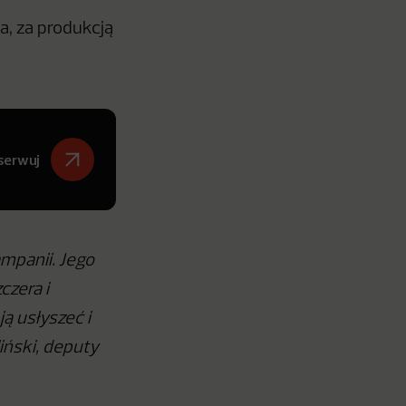
, za produkcją
serwuj
mpanii. Jego
czera i
ą usłyszeć i
iński, deputy