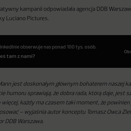
eatywny kampanii odpowiadała agencja DDB Warszawa
ky Luciano Pictures.
inkedInie obserwuje nas ponad 100 tys. osób.
Ob
teś tam z nami?
Mann jest doskonałym głównym bohaterem naszej ka
ie humoru sprawiają, że dobra rada, którą daje, jest sz
 więcej, każdy ma czasem taki moment, że powinien j
stosować – wyjaśnia autor konceptu Tomasz Owca Ziel
tor DDB Warszawa.