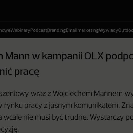
amowe
Webinary
Podcast
Branding
Email marketing
Wywiady
Outdoo
h Mann w kampanii OLX podpo
nić pracę
oszeniowy wraz z Wojciechem Mannem wy
 rynku pracy z jasnym komunikatem. Zna
a wcale nie musi być trudne. Wystarczy p
cyzję.