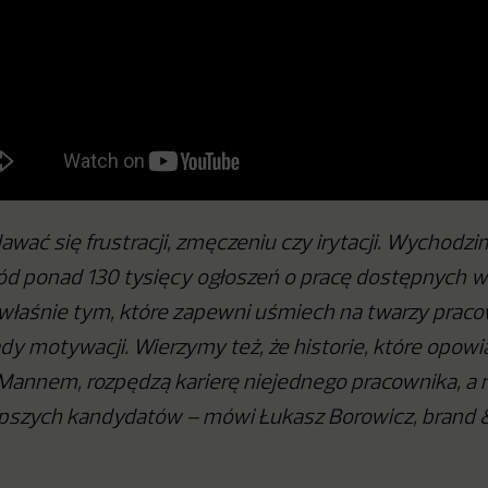
wać się frustracji, zmęczeniu czy irytacji. Wychodzim
ód ponad 130 tysięcy ogłoszeń o pracę dostępnych 
właśnie tym, które zapewni uśmiech na twarzy praco
y motywacji. Wierzymy też, że historie, które opow
annem, rozpędzą karierę niejednego pracownika, a 
epszych kandydatów – mówi Łukasz Borowicz, brand 