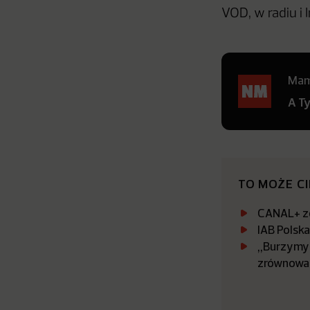
VOD, w radiu i 
Mamy
A T
TO MOŻE C
CANAL+ zo
IAB Polsk
„Burzymy 
zrównowa