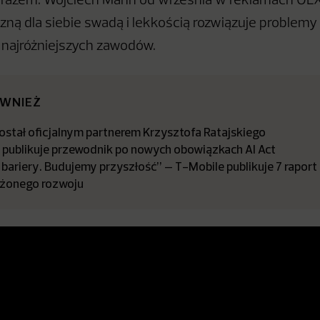
arazem. Wojciech Mann od września w reklamach OLX j
zną dla siebie swadą i lekkością rozwiązuje problem
i najróżniejszych zawodów.
ÓWNIEŻ
stał oficjalnym partnerem Krzysztofa Ratajskiego
a publikuje przewodnik po nowych obowiązkach AI Act
bariery. Budujemy przyszłość” – T-Mobile publikuje 7 raport
żonego rozwoju