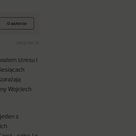
O autorze
2022-09-13
oziom stresu i
miesiącach
 zarażają
ony Wojciech
jeden z
ich