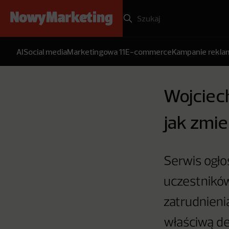
AI
Social media
Marketingowa 11
E-commerce
Kampanie rekl
Wojciec
jak zmie
Serwis ogł
uczestników
zatrudnieni
właściwą de