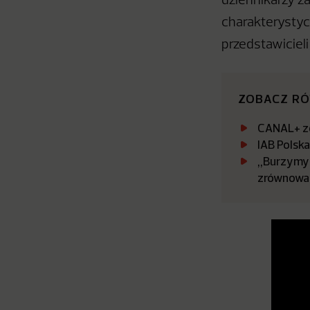
dziennikarzy z
charakterystyc
przedstawiciel
ZOBACZ R
CANAL+ zo
IAB Polsk
„Burzymy 
zrównowa