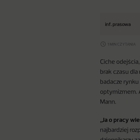
inf. prasowa
1 MIN CZYTANIA
Ciche odejścia
brak czasu dla
badacze rynku p
optymizmem. A
Mann.
„Ja o pracy wie
najbardziej ro