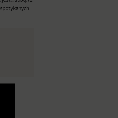
est… sobą. I z
y spotykanych