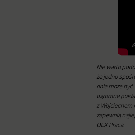
Nie warto podda
że jedno spośr
dnia może być 
ogromne pokład
z Wojciechem M
zapewnią najl
OLX Praca.