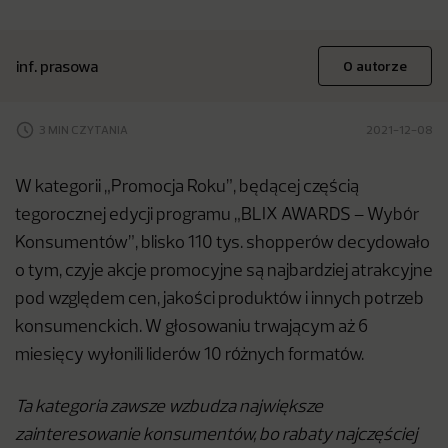
inf. prasowa
O autorze
3 MIN CZYTANIA
2021-12-08
W kategorii „Promocja Roku”, będącej częścią
tegorocznej edycji programu „BLIX AWARDS – Wybór
Konsumentów”, blisko 110 tys. shopperów decydowało
o tym, czyje akcje promocyjne są najbardziej atrakcyjne
pod względem cen, jakości produktów i innych potrzeb
konsumenckich. W głosowaniu trwającym aż 6
miesięcy wyłonili liderów 10 różnych formatów.
Ta kategoria zawsze wzbudza największe
zainteresowanie konsumentów, bo rabaty najczęściej