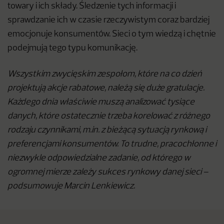
towary i ich składy. Śledzenie tych informacji i
sprawdzanie ich w czasie rzeczywistym coraz bardziej
emocjonuje konsumentów. Sieci o tym wiedzą i chętnie
podejmują tego typu komunikację.
Wszystkim zwycięskim zespołom, które na co dzień
projektują akcje rabatowe, należą się duże gratulacje.
Każdego dnia właściwie muszą analizować tysiące
danych, które ostatecznie trzeba korelować z różnego
rodzaju czynnikami, m.in. z bieżącą sytuacją rynkową i
preferencjami konsumentów. To trudne, pracochłonne i
niezwykle odpowiedzialne zadanie, od którego w
ogromnej mierze zależy sukces rynkowy danej sieci –
podsumowuje Marcin Lenkiewicz.