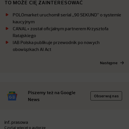
TO MOŻE CIĘ ZAINTERESOWAĆ
POLOmarket uruchomił serial „90 SEKUND” o systemie
kaucyjnym
CANAL+ został oficjalnym partnerem Krzysztofa
Ratajskiego
IAB Polska publikuje przewodnik po nowych
obowiązkach AI Act
Następne
Piszemy też na Google
Obserwuj nas
News
inf. prasowa
Czytaj więcej o autorze