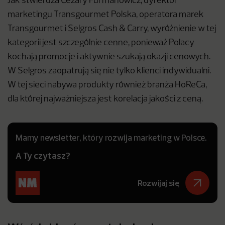
Jak stwierdza Cezary Furmanowicz, dyrektor
marketingu Transgourmet Polska, operatora marek
Transgourmet i Selgros Cash & Carry, wyróżnienie w tej
kategorii jest szczególnie cenne, ponieważ Polacy
kochają promocje i aktywnie szukają okazji cenowych.
W Selgros zaopatrują się nie tylko klienci indywidualni.
W tej sieci nabywa produkty również branża HoReCa,
dla której najważniejsza jest korelacja jakości z ceną.
Mamy newsletter, który rozwija marketing w Polsce.
A Ty czytasz?
Rozwijaj się