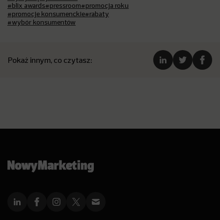
#blix awards
#pressroom
#promocja roku
#promocje konsumenckie
#rabaty
#wybór konsumentów
Pokaż innym, co czytasz: