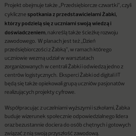
Projekt obejmuje także „Przedsiębiorcze czwartki”, czyli
spotkania z przedstawicielami Żabki,
cykliczne
którzy podzielą się z uczniami swoją wiedzą i
doświadczeniem
, nakreślą także ścieżkę rozwoju
zawodowego. W planach jest też „Dzień
przedsiębiorczości z Żabką”, w ramach którego
uczniowie wezmą udział w warsztatach
zorganizowanych w centrali Żabki i odwiedzą jedno z
centrów logistycznych. Eksperci Żabki od digital i IT
będą się także opiekowali grupą uczniów pasjonatów
realizujących projekty cyfrowe.
Współpracując z uczelniami wyższymi i szkołami, Żabka
buduje wizerunek społecznie odpowiedzialnego lidera
oraz bezustannie dociera do osób chętnych i gotowych
związać z nią swoją przyszłość zawodową.