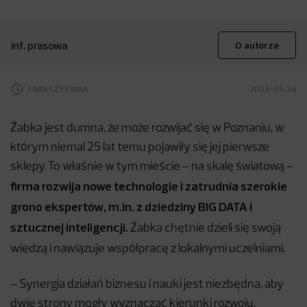
inf. prasowa
O autorze
2 MIN CZYTANIA
2023-01-24
Żabka jest dumna, że może rozwijać się w Poznaniu, w
którym niemal 25 lat temu pojawiły się jej pierwsze
sklepy. To właśnie w tym mieście – na skalę światową –
firma rozwija nowe technologie i zatrudnia szerokie
grono ekspertów, m.in. z dziedziny BIG DATA i
sztucznej inteligencji.
Żabka chętnie dzieli się swoją
wiedzą i nawiązuje współpracę z lokalnymi uczelniami.
– Synergia działań biznesu i nauki jest niezbędna, aby
dwie strony mogły wyznaczać kierunki rozwoju,