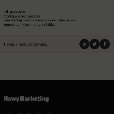
inf. prasowa
Czytaj więcej o autorze
#marketing zaangażowany społecznie
#nauka
#pressroom
#technologia
#żabka
Pokaż innym, co czytasz: