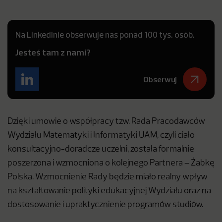
Na LinkedInie obserwuje nas ponad 100 tys. osób.
Jesteś tam z nami?
Obserwuj
Dzięki umowie o współpracy tzw. Rada Pracodawców
Wydziału Matematyki i Informatyki UAM, czyli ciało
konsultacyjno-doradcze uczelni, została formalnie
poszerzona i wzmocniona o kolejnego Partnera – Żabkę
Polska. Wzmocnienie Rady będzie miało realny wpływ
na kształtowanie polityki edukacyjnej Wydziału oraz na
dostosowanie i upraktycznienie programów studiów.