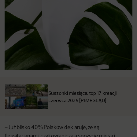
Suszonki miesiąca: top 17 kreacji
czerwca 2025 [PRZEGLĄD]
– Już blisko 40% Polaków deklaruje, że są
fleksitarianami, czyli ograniczają spożycie mięsa i