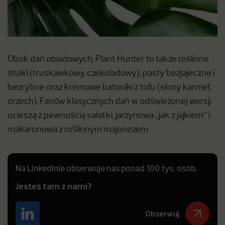
Obok dań obiadowych, Plant Hunter to także roślinne
shaki (truskawkowy, czekoladowy), pasty bezjajeczne i
bezrybne oraz kremowe batoniki z tofu (słony karmel,
orzech). Fanów klasycznych dań w odświeżonej wersji
ucieszą z pewnością sałatki, jarzynowa „jak z jajkiem” i
makaronowa z roślinnym majonezem.
Na LinkedInie obserwuje nas ponad 100 tys. osób.
Jesteś tam z nami?
Obserwuj