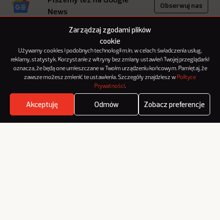
Obserwuj nas
News
Zarządzaj zgodami plików
cookie
inf. prasowa
Używamy cookies i podobnych technologii m.in. w celach: świadczenia usług,
Czytaj więcej o autorze
reklamy, statystyk. Korzystanie z witryny bez zmiany ustawień Twojej przeglądarki
#akcja
#kampania
oznacza, że będą one umieszczane w Twoim urządzeniu końcowym. Pamiętaj, że
#marketing zaangażowany społecznie
#nowość
zawsze możesz zmienić te ustawienia. Szczegóły znajdziesz w
Polityce
#produkt
#suszonka
#wege
#żabka
Prywatności
.
Akceptuję
Odmów
Zobacz preferencje
Where's the beef?
Zobacz
Pokaż innym, co czytasz: