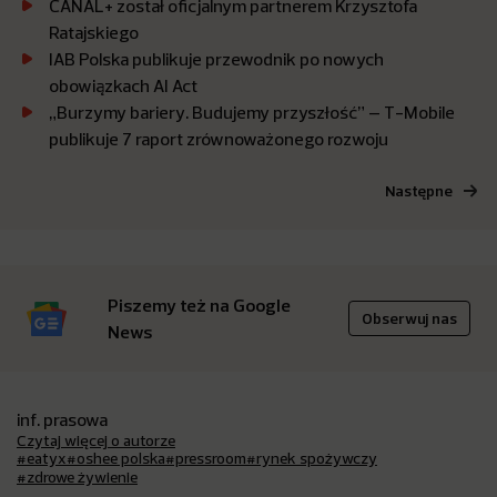
CANAL+ został oficjalnym partnerem Krzysztofa
Ratajskiego
IAB Polska publikuje przewodnik po nowych
obowiązkach AI Act
„Burzymy bariery. Budujemy przyszłość” – T-Mobile
publikuje 7 raport zrównoważonego rozwoju
Następne
Piszemy też na Google
Obserwuj nas
News
inf. prasowa
Czytaj więcej o autorze
#eatyx
#oshee polska
#pressroom
#rynek spożywczy
#zdrowe żywienie