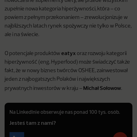
nowoczesne suplementy diety, ale przede wszystkim
zupełnie nowa kategoria hiperżywności, która – co
powiem z pełnym przekonaniem – zrewolucjonizuje w
najbliższych latach rynek spożywczy nie tylko w Polsce,
ale i na świecie.
eatyx
O potencjale produktów
oraz rozwoju kategorii
hiperżywność (eng. Hyperfood) może świadczyć także
fakt, że w nowy biznes twórców OSHEE, zainwestował
jeden z najbogatszych Polaków i największych
Michał Sołowow
prywatnych inwestorów w kraju –
.
Na LinkedInie obserwuje nas ponad 100 tys. osób.
Jesteś tam z nami?