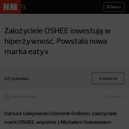
Menu
Założyciele OSHEE inwestują w
hiperżywność. Powstała nowa
marka eatyx
inf. prasowa
O autorze
2 MIN CZYTANIA
2023-09-12
Dariusz Gałęzewski i Dominik Doliński, założyciele
marki OSHEE, wspólnie z Michałem Sołowowem