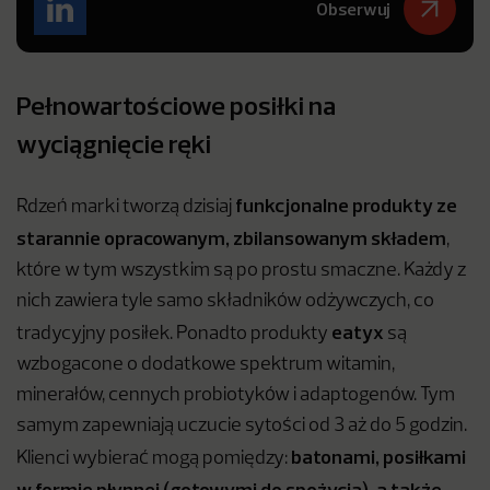
Obserwuj
Pełnowartościowe posiłki na
wyciągnięcie ręki
funkcjonalne produkty ze
Rdzeń marki tworzą dzisiaj
starannie opracowanym, zbilansowanym składem
,
które w tym wszystkim są po prostu smaczne. Każdy z
nich zawiera tyle samo składników odżywczych, co
eatyx
tradycyjny posiłek. Ponadto produkty
są
wzbogacone o dodatkowe spektrum witamin,
minerałów, cennych probiotyków i adaptogenów. Tym
samym zapewniają uczucie sytości od 3 aż do 5 godzin.
batonami, posiłkami
Klienci wybierać mogą pomiędzy:
w formie płynnej (gotowymi do spożycia), a także