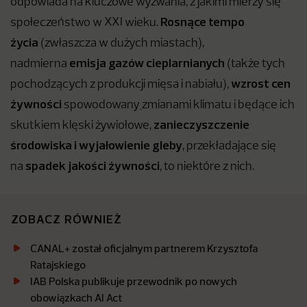
odpowiada na kluczowe wyzwania, z jakimi mierzy się
Rosnące tempo
społeczeństwo w XXI wieku.
życia
(zwłaszcza w dużych miastach),
emisja gazów cieplarnianych
nadmierna
(także tych
wzrost cen
pochodzących z produkcji mięsa i nabiału),
żywności
spowodowany
zmianami klimatu i będące ich
zanieczyszczenie
skutkiem klęski żywiołowe,
środowiska i wyjałowienie gleby
, przekładające się
spadek
jakości
żywności
na
, to niektóre z nich.
ZOBACZ RÓWNIEŻ
CANAL+ został oficjalnym partnerem Krzysztofa
Ratajskiego
IAB Polska publikuje przewodnik po nowych
obowiązkach AI Act