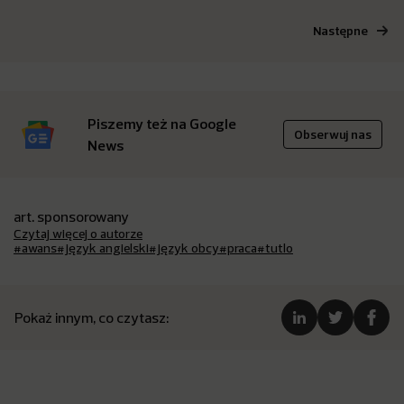
Następne
Piszemy też na Google
Obserwuj nas
News
art. sponsorowany
Czytaj więcej o autorze
#awans
#język angielski
#język obcy
#praca
#tutlo
Pokaż innym, co czytasz: