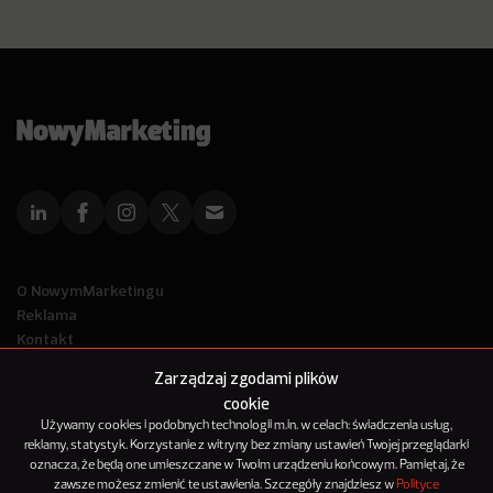
O NowymMarketingu
Reklama
Kontakt
Polityka Prywatności
Zarządzaj zgodami plików
Kanał RSS
cookie
Mapa artykułów
Używamy cookies i podobnych technologii m.in. w celach: świadczenia usług,
reklamy, statystyk. Korzystanie z witryny bez zmiany ustawień Twojej przeglądarki
oznacza, że będą one umieszczane w Twoim urządzeniu końcowym. Pamiętaj, że
© 2012-2025
zawsze możesz zmienić te ustawienia. Szczegóły znajdziesz w
Polityce