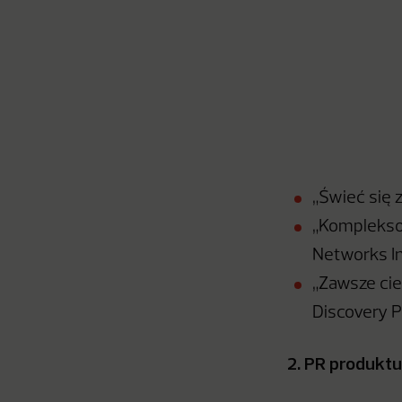
„Świeć się
„Kompleksow
Networks In
„Zawsze cie
Discovery P
2. PR produktu