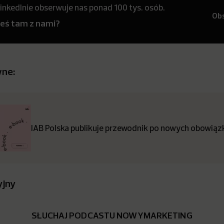
inkedInie obserwuje nas ponad 100 tys. osób.
Ob
teś tam z nami?
wne:
IAB Polska publikuje przewodnik po nowych obowiązk
yjny
SŁUCHAJ PODCASTU NOWYMARKETING