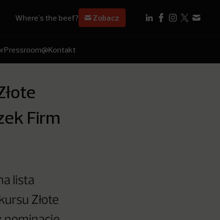
Where's the beef?
Zobacz
r
Pressroom
@Kontakt
Złote
zek Firm
a lista
kursu Złote