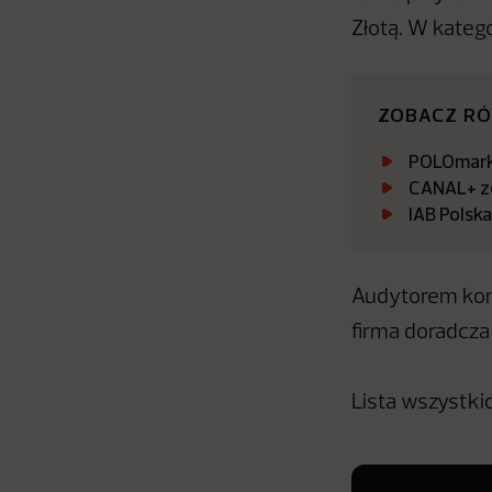
Złotą. W kateg
ZOBACZ R
POLOmarke
CANAL+ zo
IAB Polsk
Audytorem kon
firma doradcz
Lista wszystki