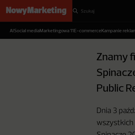
AI
Social media
Marketingowa 11
E-commerce
Kampanie rekl
Znamy fi
Spinacz
Public R
Dnia 3 paźd
wszystkich 