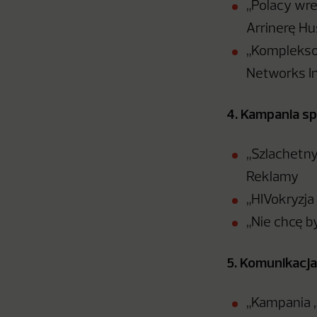
„Polacy wre
Arrinerę Hu
„Kompleksow
Networks In
4. Kampania s
„Szlachetny
Reklamy
„HIVokryzja
„Nie chcę b
5. Komunikacj
„Kampania „