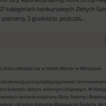
16. Jury wybrało projekty, które otrzyma
 27 kategoriach konkursowych Złotych Spi
poznamy 2 grudnia br. podczas...
li, która odbędzie się w hotelu Westin w Warszawie.
 raz pierwszy jurorzy będą przyznawać nominowany
zech kolorach: złotym, srebrnym i brązowym. W Kateg
torowych zostanie przyznany Złoty, Srebrny i Brązowy
ięcej, niż jedną statuetkę Brązową lub Srebrną, ale 