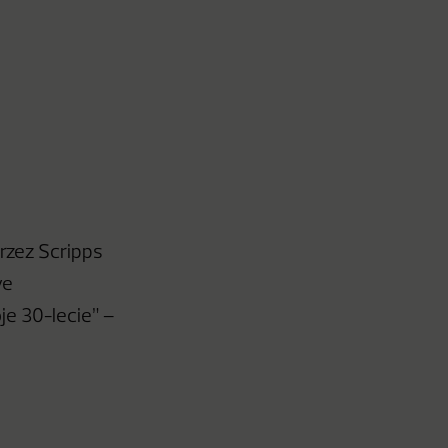
rzez Scripps
ve
je 30-lecie” –