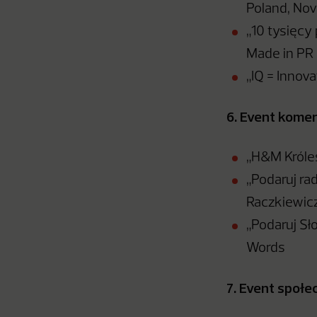
Poland, Nov
„10 tysięcy
Made in PR
„IQ = Innov
6. Event kome
„H&M Króle
„Podaruj ra
Raczkiewicz
„Podaruj Sł
Words
7. Event społe