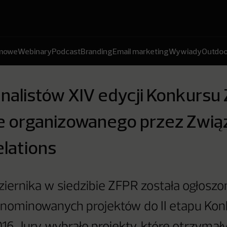
amowe
Webinary
Podcast
Branding
Email marketing
Wywiady
Outdoo
nalistów XIV edycji Konkursu 
e organizowanego przez Zwią
elations
ziernika w siedzibie ZFPR została ogłoszon
nominowanych projektów do II etapu Kon