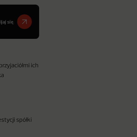
jaj się
rzyjaciółmi ich
ka
stycji spółki