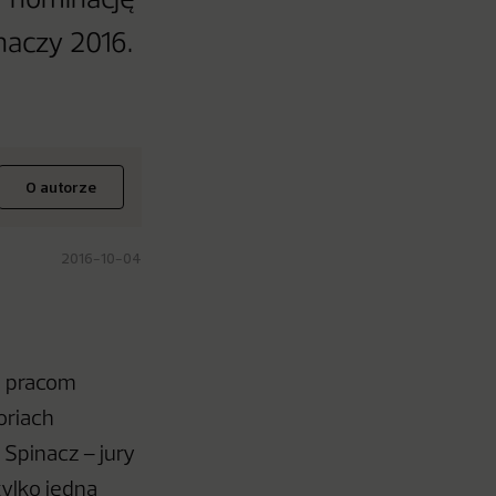
ły nominację
naczy 2016.
O autorze
2016-10-04
m pracom
oriach
 Spinacz – jury
tylko jedną