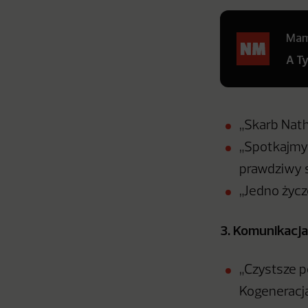
Mamy
A T
„Skarb Nat
„Spotkajmy 
prawdziwy 
„Jedno życz
3. Komunikacj
„Czystsze p
Kogeneracja