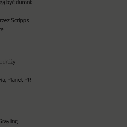
gą być dumni:
rzez Scripps
ve
Podróży
ia, Planet PR
Grayling