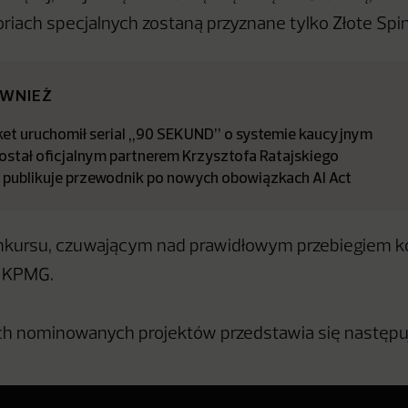
oriach specjalnych zostaną przyznane tylko Złote Spi
ÓWNIEŻ
t uruchomił serial „90 SEKUND” o systemie kaucyjnym
stał oficjalnym partnerem Krzysztofa Ratajskiego
a publikuje przewodnik po nowych obowiązkach AI Act
kursu, czuwającym nad prawidłowym przebiegiem ko
a KPMG.
ch nominowanych projektów przedstawia się następu