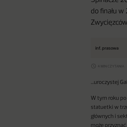
Spinacze 20
do finału w
Zwycięzców 
inf. prasowa
4 MIN CZYTANIA
…uroczystej Ga
W tym roku po
statuetki w tr
głównych i sek
może przyznać w