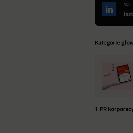
Na L
Jes
Kategorie głó
1. PR korporac