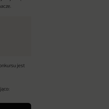
nacze.
nkursu jest
jąco: