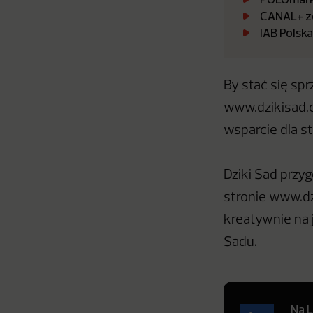
CANAL+ zo
IAB Polsk
By stać się sp
www.dzikisad.co
wsparcie dla s
Dziki Sad przy
stronie www.dz
kreatywnie na 
Sadu.
Na L