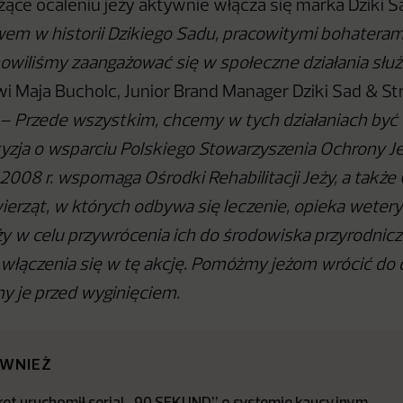
użące ocaleniu jeży aktywnie włącza się marka Dziki S
em w historii Dzikiego Sadu, pracowitymi bohateram
owiliśmy zaangażować się w społeczne działania służ
i Maja Bucholc, Junior Brand Manager Dziki Sad & S
 –
Przede wszystkim, chcemy w tych działaniach być 
yzja o wsparciu Polskiego Stowarzyszenia Ochrony J
 2008 r. wspomaga Ośrodki Rehabilitacji Jeży, a także
wierząt, w których odbywa się leczenie, opieka wetery
eży w celu przywrócenia ich do środowiska przyrodnic
łączenia się w tę akcję. Pomóżmy jeżom wrócić do dz
y je przed wyginięciem.
ÓWNIEŻ
t uruchomił serial „90 SEKUND” o systemie kaucyjnym