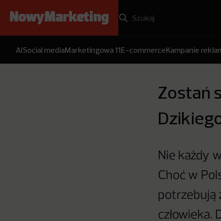
AI
Social media
Marketingowa 11
E-commerce
Kampanie rekl
Zostań 
Dzikieg
Nie każdy w
Choć w Pols
potrzebują
człowieka. 