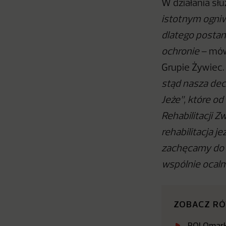
W działania sł
istotnym ogniw
dlatego postan
ochronie
– mów
Grupie Żywiec.
stąd nasza dec
Jeże”, które od
Rehabilitacji Z
rehabilitacja j
zachęcamy do w
wspólnie ocalm
ZOBACZ R
POLOmarke