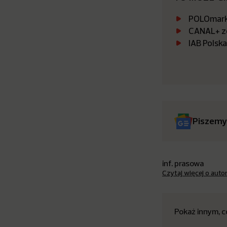
POLOmarke
CANAL+ zo
IAB Polsk
Piszemy
inf. prasowa
Czytaj więcej o auto
Pokaż innym, c