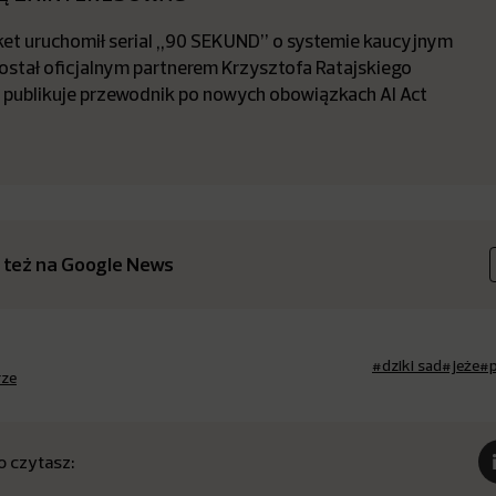
t uruchomił serial „90 SEKUND” o systemie kaucyjnym
stał oficjalnym partnerem Krzysztofa Ratajskiego
a publikuje przewodnik po nowych obowiązkach AI Act
 też na Google News
#dziki sad
#jeże
#p
rze
o czytasz: