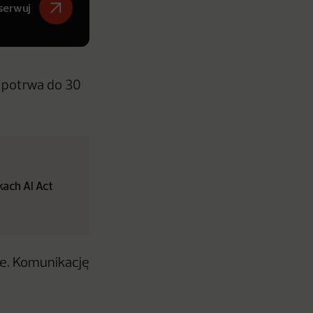
serwuj
, potrwa do 30
ach AI Act
ne. Komunikację