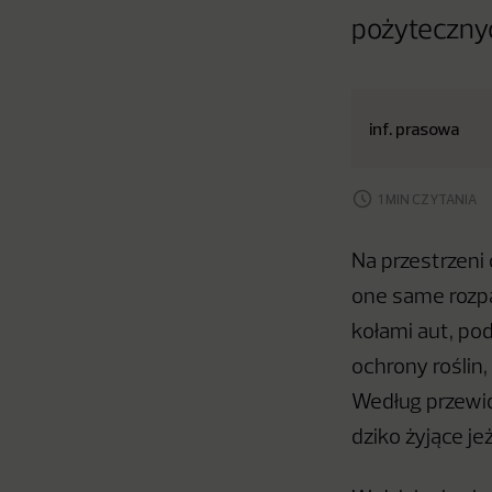
pożytecznyc
inf. prasowa
1 MIN CZYTANIA
Na przestrzeni 
one same rozpa
kołami aut, po
ochrony roślin
Według przewi
dziko żyjące je