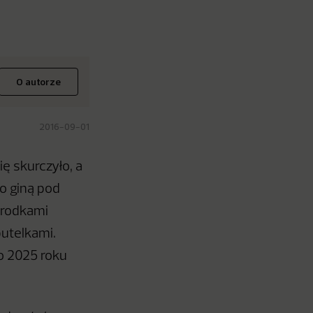
O autorze
2016-09-01
ię skurczyło, a
o giną pod
środkami
utelkami.
o 2025 roku