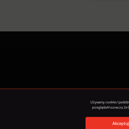
O Nowy
Używamy cookies i podobnyc
przeglądarki oznacza, że
Akceptuj