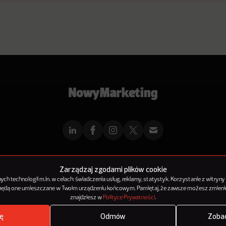
mMarketingu
Reklama
Kontakt
Polityka Prywatności
Kanał RSS
Mapa ar
Zarządzaj zgodami plików cookie
h technologii m.in. w celach: świadczenia usług, reklamy, statystyk. Korzystanie z witryny
 będą one umieszczane w Twoim urządzeniu końcowym. Pamiętaj, że zawsze możesz zmienić
© 2012-2025
NowyMarketing jest marką 143Media Sp. z o.o.
znajdziesz w
Polityce Prywatności
.
ę
Odmów
Zobac