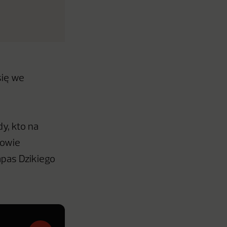
się we
y, kto na
powie
apas Dzikiego