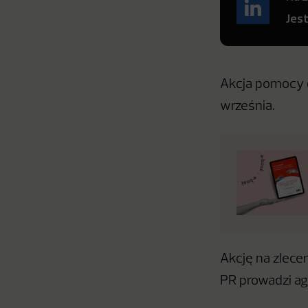
Jes
Akcja pomocy d
września.
Akcję na zlece
PR prowadzi ag