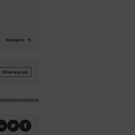
Następne
Obserwuj nas
ressroom
#zwierzęta