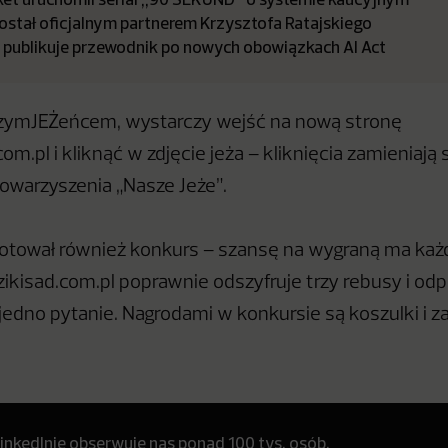
stał oficjalnym partnerem Krzysztofa Ratajskiego
a publikuje przewodnik po nowych obowiązkach AI Act
rzymJEŻeńcem, wystarczy wejść na nową stronę
m.pl i kliknąć w zdjęcie jeża – kliknięcia zamieniają 
towarzyszenia „Nasze Jeże”.
gotował również konkurs – szansę na wygraną ma każd
ikisad.com.pl poprawnie odszyfruje trzy rebusy i od
jedno pytanie. Nagrodami w konkursie są koszulki i z
inkedInie obserwuje nas ponad 100 tys. osób.