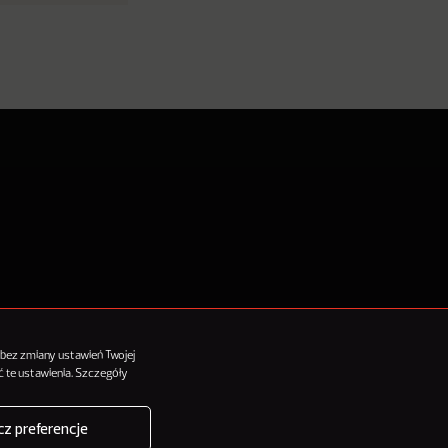
tykułów
 bez zmiany ustawień Twojej
 te ustawienia. Szczegóły
z preferencje