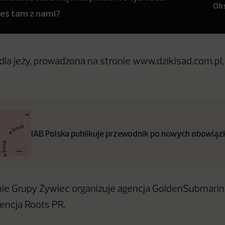
Ob
teś tam z nami?
la jeży, prowadzona na stronie www.dzikisad.com.pl
IAB Polska publikuje przewodnik po nowych obowiązk
nie Grupy Żywiec organizuje agencja GoldenSubmari
encja Roots PR.