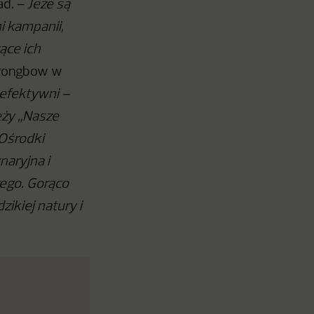
ad. –
Jeże są
i kampanii,
ące ich
trongbow w
efektywni –
eży „Nasze
 Ośrodki
naryjna i
zego. Gorąco
ikiej natury i