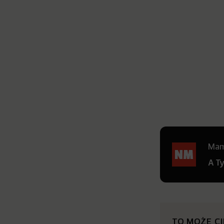
Mamy
A T
TO MOŻE C