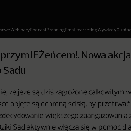
amowe
Webinary
Podcast
Branding
Email marketing
Wywiady
Outdoo
sprzymJEŻeńcem!. Nowa akcja
o Sadu
ie, że jeże są dziś zagrożone całkowitym 
ce objęte są ochroną ścisłą, by przetrwać
 zdecydowanie większego zaangażowania 
Dziki Sad aktywnie włącza się w pomoc dla