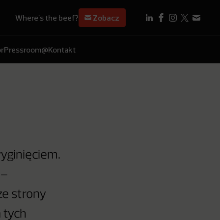
Where's the beef?
Zobacz
r
Pressroom
@Kontakt
wyginięciem.
 –
ze strony
 tych