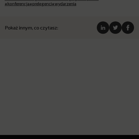
#konferencja
#prelegenci
#wydarzenia
Pokaż innym, co czytasz: