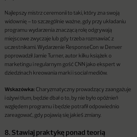
Najlepszy mistrz ceremonii to taki, który zna swoją
widownię – to szczególnie ważne, gdy przy układaniu
programu wydarzenia znaczącą rolę odgrywają
miejscowe zwyczaje lub gdy trzeba rozmawiać z
uczestnikami. Wydarzenie ResponseCon w Denver
poprowadził Jamie Turner, autor kilku książek o
marketingu i regularnym gość CNN jako ekspert w
dziedzinach kreowania marki i social mediów.
Wskazówka:
Charyzmatyczny prowadzący zaangażuje
i ożywi tłum, będzie dbał o to, by nie było opóźnień
względem programu i będzie potrafił odpowiednio
zareagować, gdy pojawią się jakieś zmiany.
8. Stawiaj praktykę ponad teorią