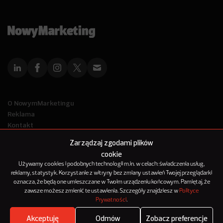
O NowymMarketingu
Reklama
Kontakt
Polityka Prywatności
Zarządzaj zgodami plików
Kanał RSS
cookie
Mapa artykułów
Używamy cookies i podobnych technologii m.in. w celach: świadczenia usług,
reklamy, statystyk. Korzystanie z witryny bez zmiany ustawień Twojej przeglądarki
oznacza, że będą one umieszczane w Twoim urządzeniu końcowym. Pamiętaj, że
© 2012-2025
zawsze możesz zmienić te ustawienia. Szczegóły znajdziesz w
Polityce
NowyMarketing jest marką 143Media Sp. z o.o.
Prywatności
.
Akceptuję
Odmów
Zobacz preferencje