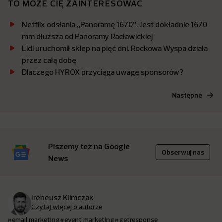
TO MOŻE CIĘ ZAINTERESOWAĆ
Netflix odsłania „Panoramę 1670”. Jest dokładnie 1670
mm dłuższa od Panoramy Racławickiej
Lidl uruchomił sklep na pięć dni. Rockowa Wyspa działa
przez całą dobę
Dlaczego HYROX przyciąga uwagę sponsorów?
Następne
Piszemy też na Google
Obserwuj nas
News
Ireneusz Klimczak
Czytaj więcej o autorze
#email marketing
#event marketing
#getresponse