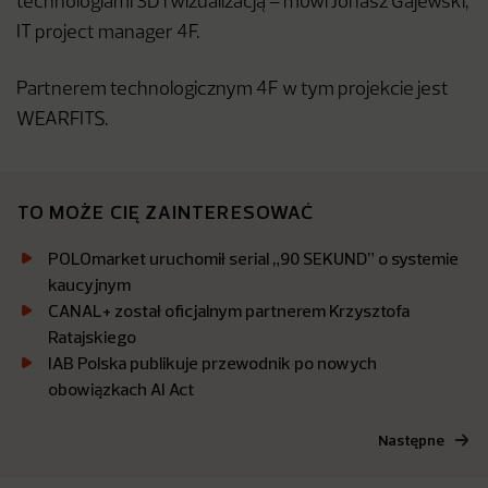
technologiami 3D i wizualizacją – mówi Jonasz Gajewski,
IT project manager 4F.
Partnerem technologicznym 4F w tym projekcie jest
WEARFITS.
TO MOŻE CIĘ ZAINTERESOWAĆ
POLOmarket uruchomił serial „90 SEKUND” o systemie
kaucyjnym
CANAL+ został oficjalnym partnerem Krzysztofa
Ratajskiego
IAB Polska publikuje przewodnik po nowych
obowiązkach AI Act
Następne