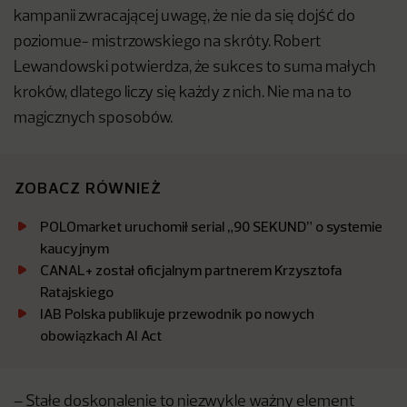
kampanii zwracającej uwagę, że nie da się dojść do
poziomue- mistrzowskiego na skróty. Robert
Lewandowski potwierdza, że sukces to suma małych
kroków, dlatego liczy się każdy z nich. Nie ma na to
magicznych sposobów.
ZOBACZ RÓWNIEŻ
POLOmarket uruchomił serial „90 SEKUND” o systemie
kaucyjnym
CANAL+ został oficjalnym partnerem Krzysztofa
Ratajskiego
IAB Polska publikuje przewodnik po nowych
obowiązkach AI Act
– Stałe doskonalenie to niezwykle ważny element