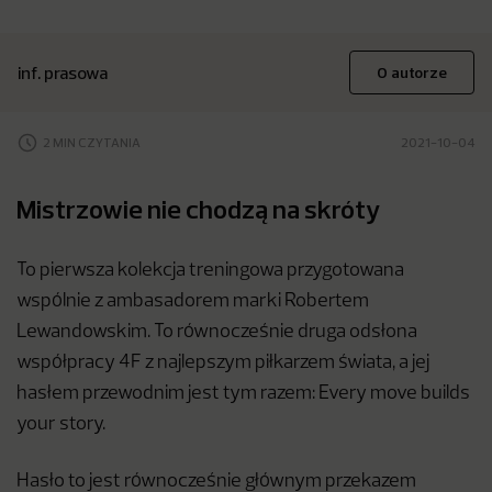
inf. prasowa
O autorze
2 MIN CZYTANIA
2021-10-04
Mistrzowie nie chodzą na skróty
To pierwsza kolekcja treningowa przygotowana
wspólnie z ambasadorem marki Robertem
Lewandowskim. To równocześnie druga odsłona
współpracy 4F z najlepszym piłkarzem świata, a jej
hasłem przewodnim jest tym razem: Every move builds
your story.
Hasło to jest równocześnie głównym przekazem