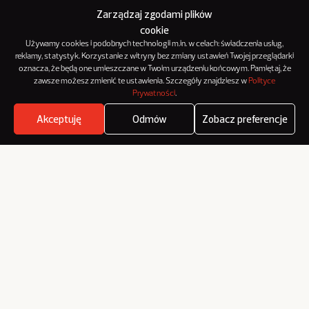
Zarządzaj zgodami plików
cookie
Używamy cookies i podobnych technologii m.in. w celach: świadczenia usług,
reklamy, statystyk. Korzystanie z witryny bez zmiany ustawień Twojej przeglądarki
oznacza, że będą one umieszczane w Twoim urządzeniu końcowym. Pamiętaj, że
zawsze możesz zmienić te ustawienia. Szczegóły znajdziesz w
Polityce
Prywatności
.
Akceptuję
Odmów
Zobacz preferencje
Where's the beef?
Zobacz
O NowymMarketingu
Reklama
Kontakt
Polityka Prywatności
Kanał RSS
Mapa artykułów
© 2012-2025
NowyMarketing jest marką 143Media Sp. z o.o.