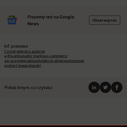
Piszemy też na Google
Obserwuj nas
News
inf. prasowa
Czytaj więcej o autorze
#4f
#ambasador marki
#e-commerce
#e-przymierzalnia
#kolekcja ubrań
#pressroom
#robert lewandowski
Pokaż innym, co czytasz: