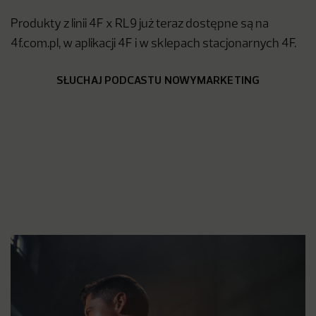
Produkty z linii 4F x RL9 już teraz dostępne są na
4f.com.pl, w aplikacji 4F i w sklepach stacjonarnych 4F.
SŁUCHAJ PODCASTU NOWYMARKETING