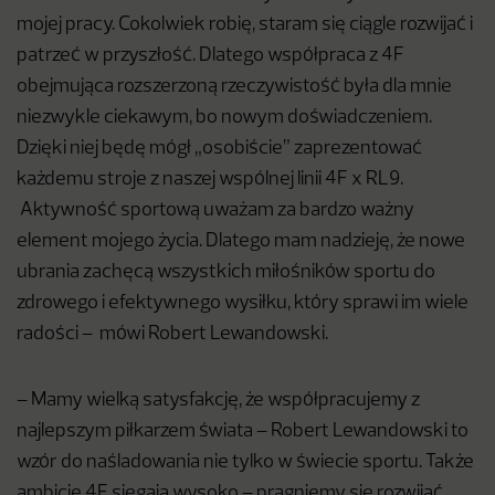
mojej pracy. Cokolwiek robię, staram się ciągle rozwijać i
patrzeć w przyszłość. Dlatego współpraca z 4F
obejmująca rozszerzoną rzeczywistość była dla mnie
niezwykle ciekawym, bo nowym doświadczeniem.
Dzięki niej będę mógł „osobiście” zaprezentować
każdemu stroje z naszej wspólnej linii 4F x RL9.
Aktywność sportową uważam za bardzo ważny
element mojego życia. Dlatego mam nadzieję, że nowe
ubrania zachęcą wszystkich miłośników sportu do
zdrowego i efektywnego wysiłku, który sprawi im wiele
radości – mówi Robert Lewandowski.
– Mamy wielką satysfakcję, że współpracujemy z
najlepszym piłkarzem świata – Robert Lewandowski to
wzór do naśladowania nie tylko w świecie sportu. Także
ambicje 4F sięgają wysoko – pragniemy się rozwijać