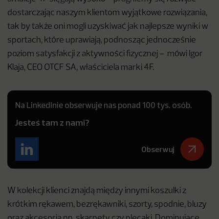
dostarczając naszym klientom wyjątkowe rozwiązania,
tak by także oni mogli uzyskiwać jak najlepsze wyniki w
sportach, które uprawiają, podnosząc jednocześnie
poziom satysfakcji z aktywności fizycznej – mówi Igor
Klaja, CEO OTCF SA, właściciela marki 4F.
Na LinkedInie obserwuje nas ponad 100 tys. osób.
Jesteś tam z nami?
Obserwuj
W kolekcji klienci znajdą między innymi koszulki z
krótkim rękawem, bezrękawniki, szorty, spodnie, bluzy
oraz akcesoria np. skarpety czy plecaki. Dominujące