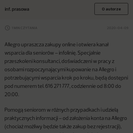
inf. prasowa
O autorze
1 MIN CZYTANIA
2020-04-09
Allegro upraszcza zakupy online i otwiera kanał
wsparcia dla seniorów – infolinię. Specjalnie
przeszkoleni konsultanci, doświadczeni w pracy z
osobami rozpoczynającymi kupowanie na Allegro i
potrzebującymi wsparcia krok po kroku, będą dostępni
pod numerem tel. 616 271 777, codziennie od 8:00 do
20:00.
Pomogą seniorom w różnych przypadkach i udzielą
praktycznych informacji – od założenia konta na Allegro
(chociaż możliwy będzie także zakup bez rejestracji),