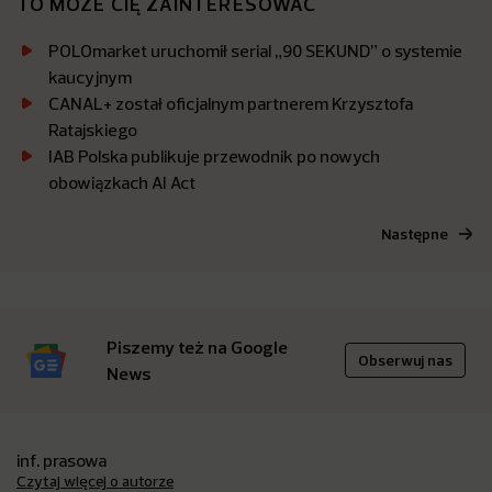
TO MOŻE CIĘ ZAINTERESOWAĆ
POLOmarket uruchomił serial „90 SEKUND” o systemie
kaucyjnym
CANAL+ został oficjalnym partnerem Krzysztofa
Ratajskiego
IAB Polska publikuje przewodnik po nowych
obowiązkach AI Act
Następne
Piszemy też na Google
Obserwuj nas
News
inf. prasowa
Czytaj więcej o autorze