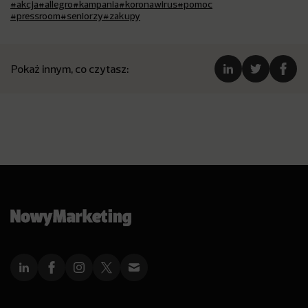
#akcja
#allegro
#kampania
#koronawirus
#pomoc
#pressroom
#seniorzy
#zakupy
Pokaż innym, co czytasz: