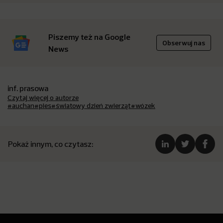
Piszemy też na Google
Obserwuj nas
News
inf. prasowa
Czytaj więcej o autorze
#auchan
#pies
#światowy dzień zwierząt
#wózek
Pokaż innym, co czytasz: