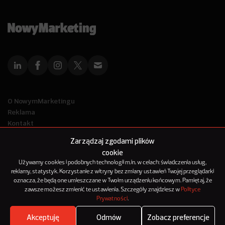
O NowymMarketingu
Reklama
Kontakt
Polityka Prywatności
Zarządzaj zgodami plików
Kanał RSS
cookie
Mapa artykułów
Używamy cookies i podobnych technologii m.in. w celach: świadczenia usług,
reklamy, statystyk. Korzystanie z witryny bez zmiany ustawień Twojej przeglądarki
oznacza, że będą one umieszczane w Twoim urządzeniu końcowym. Pamiętaj, że
© 2012-2025
zawsze możesz zmienić te ustawienia. Szczegóły znajdziesz w
Polityce
NowyMarketing jest marką 143Media Sp. z o.o.
Prywatności
.
Akceptuję
Odmów
Zobacz preferencje
Where's the beef?
Zobacz