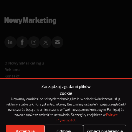
O NowymMarketingu
Reklama
Kontakt
Polityka Prywatności
Zarządzaj zgodami plików
Kanał RSS
cookie
Mapa artykułów
Używamy cookies i podobnych technologii m.in. w celach: świadczenia usług,
reklamy, statystyk. Korzystanie z witryny bez zmiany ustawień Twojej przeglądarki
oznacza, że będą one umieszczane w Twoim urządzeniu końcowym. Pamiętaj, że
© 2012-2025
zawsze możesz zmienić te ustawienia. Szczegóły znajdziesz w
Polityce
NowyMarketing jest marką 143Media Sp. z o.o.
Prywatności
.
Akceptuję
Odmów
Zobacz preferencje