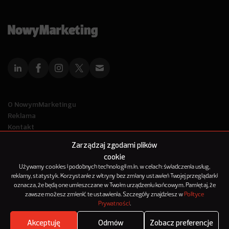
O NowymMarketingu
Reklama
Kontakt
Polityka Prywatności
Zarządzaj zgodami plików
Kanał RSS
cookie
Mapa artykułów
Używamy cookies i podobnych technologii m.in. w celach: świadczenia usług,
reklamy, statystyk. Korzystanie z witryny bez zmiany ustawień Twojej przeglądarki
oznacza, że będą one umieszczane w Twoim urządzeniu końcowym. Pamiętaj, że
© 2012-2025
zawsze możesz zmienić te ustawienia. Szczegóły znajdziesz w
Polityce
NowyMarketing jest marką 143Media Sp. z o.o.
Prywatności
.
Akceptuję
Odmów
Zobacz preferencje