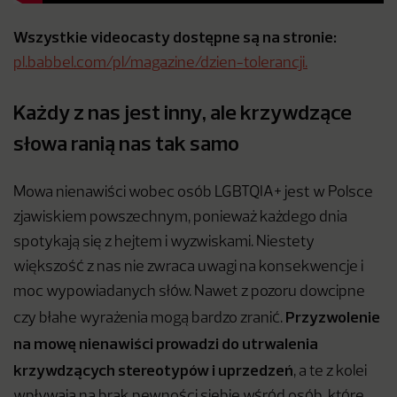
Wszystkie videocasty dostępne są na stronie:
pl.babbel.com/pl/magazine/dzien-tolerancji.
Każdy z nas jest inny, ale krzywdzące
słowa ranią nas tak samo
Mowa nienawiści wobec osób LGBTQIA+ jest w Polsce
zjawiskiem powszechnym, ponieważ każdego dnia
spotykają się z hejtem i wyzwiskami. Niestety
większość z nas nie zwraca uwagi na konsekwencje i
moc wypowiadanych słów. Nawet z pozoru dowcipne
Przyzwolenie
czy błahe wyrażenia mogą bardzo zranić.
na mowę nienawiści prowadzi do utrwalenia
krzywdzących stereotypów i uprzedzeń
, a te z kolei
wpływają na brak pewności siebie wśród osób, które