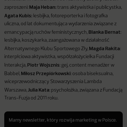
Maja Heban:
zaproszeni:
trans aktywistka i publicystka,
Agata Kubis:
lesbijka, fotoreporterka i fotografka
uliczna, od lat dokumentująca wydarzenia związane z
Blanka Bernat
emancypacją ruchów feministycznych,
:
lesbijka, koszykarka, zaangażowana w działalność
Magda Rakita
Alternatywnego Klubu Sportowego Zły,
:
interpłciowa aktywistka, współzałożycielka Fundacji
Piotr Wojsznis
Interakcja,
:
gej, content menadżer w
Miłosz Przepiórkowski
Babbel,
: osoba biseksualna,
wiceprzewodniczący Stowarzyszenia Lambda
Julia Kata
Warszawa,
: psycholożka, związana z Fundacją
Trans-Fuzja od 2011 roku.
Mamy newsletter, który rozwija marketing w Polsce.