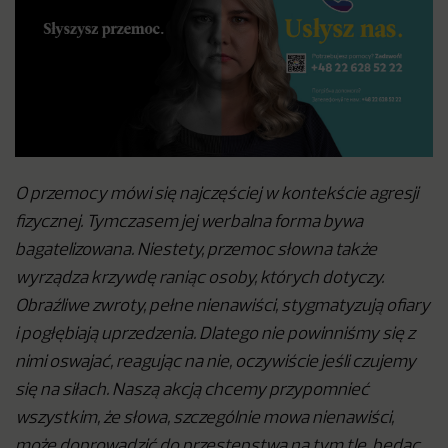
O przemocy mówi się najczęściej w kontekście agresji
fizycznej. Tymczasem jej werbalna forma bywa
bagatelizowana. Niestety, przemoc słowna także
wyrządza krzywdę raniąc osoby, których dotyczy.
Obraźliwe zwroty, pełne nienawiści, stygmatyzują ofiary
i pogłębiają uprzedzenia. Dlatego nie powinniśmy się z
nimi oswajać, reagując na nie, oczywiście jeśli czujemy
się na siłach. Naszą akcją chcemy przypomnieć
wszystkim, że słowa, szczególnie mowa nienawiści,
może doprowadzić do przestępstwa na tym tle, będąc