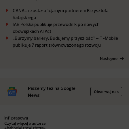
CANAL+ został oficjalnym partnerem Krzysztofa
Ratajskiego
IAB Polska publikuje przewodnik po nowych
obowiązkach AI Act
„Burzymy bariery. Budujemy przyszłość” – T-Mobile
publikuje 7 raport zrównoważonego rozwoju
Następne
Piszemy też na Google
Obserwuj nas
News
inf. prasowa
Czytaj więcej o autorze
#babbel
#lgbt
#lgbtqia+