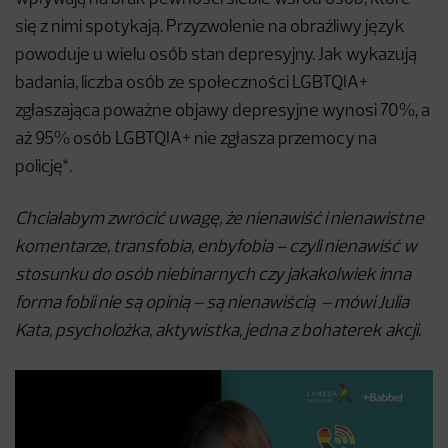
się z nimi spotykają. Przyzwolenie na obraźliwy język
powoduje u wielu osób stan depresyjny. Jak wykazują
badania, liczba osób ze społeczności LGBTQIA+
zgłaszająca poważne objawy depresyjne wynosi 70%, a
aż 95% osób LGBTQIA+ nie zgłasza przemocy na
policję*.
Chciałabym zwrócić uwagę, że nienawiść i nienawistne
komentarze, transfobia, enbyfobia – czyli nienawiść w
stosunku do osób niebinarnych czy jakakolwiek inna
forma fobii nie są opinią – są nienawiścią – mówi Julia
Kata, psycholożka, aktywistka, jedna z bohaterek akcji.