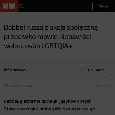
Menu
Babbel rusza z akcją społeczną
przeciwko mowie nienawiści
wobec osób LGBTQIA+
inf. prasowa
O autorze
3 MIN CZYTANIA
2022-11-16
Babbel, platforma do nauki języków obcych i
Stowarzyszenie Lambda Warszawa ruszają z