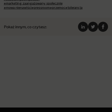
#marketing zaangażowany społecznie
#mowa nienawiści
#pressroom
#przemoc
#tolerancja
Pokaż innym, co czytasz: