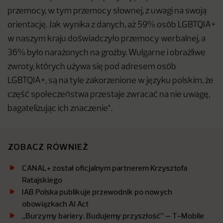
przemocy, w tym przemocy słownej, z uwagi na swoją
orientację. Jak wynika z danych, aż 59% osób LGBTQIA+
w naszym kraju doświadczyło przemocy werbalnej, a
36% było narażonych na groźby. Wulgarne i obraźliwe
zwroty, których używa się pod adresem osób
LGBTQIA+, są na tyle zakorzenione w języku polskim, że
część społeczeństwa przestaje zwracać na nie uwagę,
bagatelizując ich znaczenie*.
ZOBACZ RÓWNIEŻ
CANAL+ został oficjalnym partnerem Krzysztofa
Ratajskiego
IAB Polska publikuje przewodnik po nowych
obowiązkach AI Act
„Burzymy bariery. Budujemy przyszłość” – T-Mobile