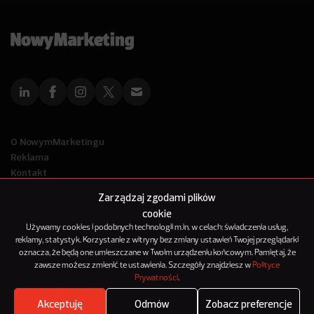
O NowymMarketingu
Reklama
Kontakt
Polityka Prywatności
Zarządzaj zgodami plików
Kanał RSS
cookie
Mapa artykułów
Używamy cookies i podobnych technologii m.in. w celach: świadczenia usług,
reklamy, statystyk. Korzystanie z witryny bez zmiany ustawień Twojej przeglądarki
oznacza, że będą one umieszczane w Twoim urządzeniu końcowym. Pamiętaj, że
© 2012-2025
zawsze możesz zmienić te ustawienia. Szczegóły znajdziesz w
Polityce
NowyMarketing jest marką 143Media Sp. z o.o.
Prywatności
.
Akceptuję
Odmów
Zobacz preferencje
Where's the beef?
Zobacz