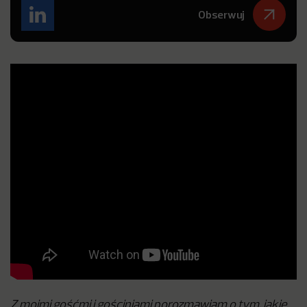
Obserwuj
Z moimi gośćmi i gościniami porozmawiam o tym, jakie