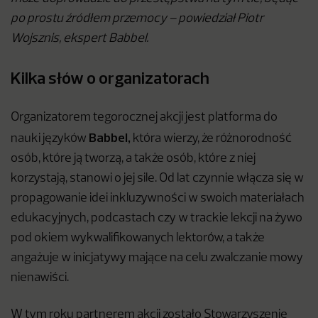
po prostu źródłem przemocy – powiedział Piotr
Wojsznis, ekspert Babbel.
Kilka słów o organizatorach
Organizatorem tegorocznej akcji jest platforma do
Babbel,
nauki języków
która
wierzy, że różnorodność
osób, które ją tworzą, a także osób, które z niej
korzystają, stanowi o jej sile. Od lat czynnie włącza się w
propagowanie idei inkluzywności w swoich materiałach
edukacyjnych, podcastach czy w trackie lekcji na żywo
pod okiem wykwalifikowanych lektorów, a także
angażuje w inicjatywy mające na celu zwalczanie mowy
nienawiści.
W tym roku partnerem akcji zostało Stowarzyszenie