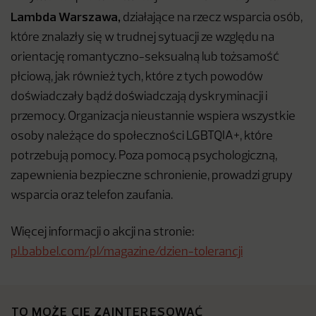
Lambda Warszawa,
działające na rzecz wsparcia osób,
które znalazły się w trudnej sytuacji ze względu na
orientację romantyczno-seksualną lub tożsamość
płciową, jak również tych, które z tych powodów
doświadczały bądź doświadczają dyskryminacji i
przemocy. Organizacja nieustannie wspiera wszystkie
osoby należące do społeczności LGBTQIA+, które
potrzebują pomocy. Poza pomocą psychologiczną,
zapewnienia bezpieczne schronienie, prowadzi grupy
wsparcia oraz telefon zaufania.
Więcej informacji o akcji na stronie:
pl.babbel.com/pl/magazine/dzien-tolerancji
TO MOŻE CIĘ ZAINTERESOWAĆ