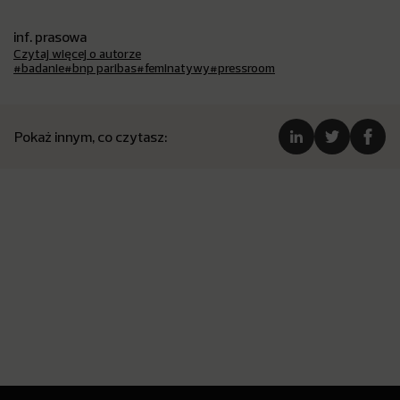
inf. prasowa
Czytaj więcej o autorze
#badanie
#bnp paribas
#feminatywy
#pressroom
Pokaż innym, co czytasz: