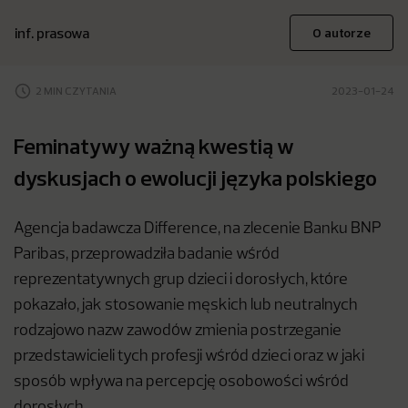
inf. prasowa
O autorze
2 MIN CZYTANIA
2023-01-24
Feminatywy ważną kwestią w
dyskusjach o ewolucji języka polskiego
Agencja badawcza Difference, na zlecenie Banku BNP
Paribas, przeprowadziła badanie wśród
reprezentatywnych grup dzieci i dorosłych, które
pokazało, jak stosowanie męskich lub neutralnych
rodzajowo nazw zawodów zmienia postrzeganie
przedstawicieli tych profesji wśród dzieci oraz w jaki
sposób wpływa na percepcję osobowości wśród
dorosłych.