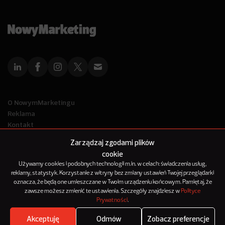
O NowymMarketingu
Reklama
Kontakt
Polityka Prywatności
Zarządzaj zgodami plików
Kanał RSS
cookie
Mapa artykułów
Używamy cookies i podobnych technologii m.in. w celach: świadczenia usług,
reklamy, statystyk. Korzystanie z witryny bez zmiany ustawień Twojej przeglądarki
oznacza, że będą one umieszczane w Twoim urządzeniu końcowym. Pamiętaj, że
© 2012-2025
zawsze możesz zmienić te ustawienia. Szczegóły znajdziesz w
Polityce
NowyMarketing jest marką 143Media Sp. z o.o.
Prywatności
.
Akceptuję
Odmów
Zobacz preferencje