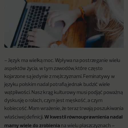
– Język ma wielką moc. Wpływa na postrzeganie wielu
aspektów życia, w tym zawodów, które często
kojarzone są jedynie z mężczyznami. Feminatywy w
języku polskim nadal potrafią jednak budzić wiele
wątpliwości. Nasz krąg kulturowy musi podjąć poważną
dyskusję o rolach, czym jest męskość, a czym
kobiecość. Mam wrażenie, że teraz trwają poszukiwania
W kwestii równouprawnienia nadal
właściwej definicji.
mamy wiele do zrobienia
na wielu płaszczyznach –