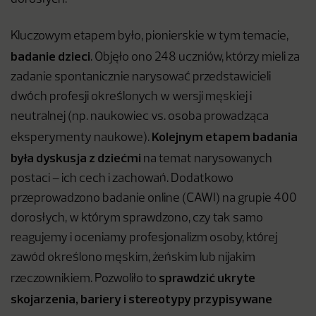
Kluczowym etapem było, pionierskie w tym temacie,
badanie dzieci
. Objęło ono 248 uczniów, którzy mieli za
zadanie spontanicznie narysować przedstawicieli
dwóch profesji określonych w wersji męskiej i
neutralnej (np. naukowiec vs. osoba prowadząca
Kolejnym etapem badania
eksperymenty naukowe).
była dyskusja z dziećmi
na temat narysowanych
postaci – ich cech i zachowań. Dodatkowo
przeprowadzono badanie online (CAWI) na grupie 400
dorosłych, w którym sprawdzono, czy tak samo
reagujemy i oceniamy profesjonalizm osoby, której
zawód określono męskim, żeńskim lub nijakim
sprawdzić ukryte
rzeczownikiem. Pozwoliło to
skojarzenia, bariery i stereotypy przypisywane