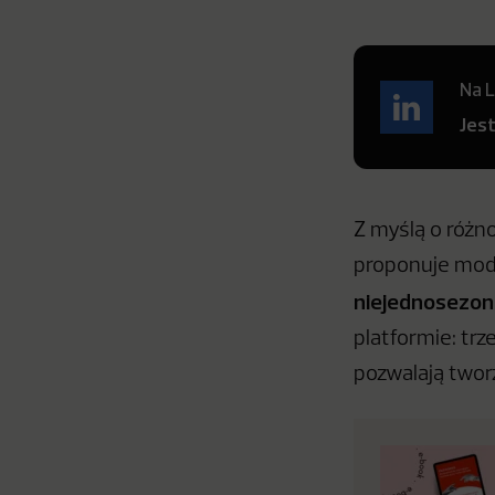
Na L
Jes
Z myślą o różn
proponuje mode
niejednosezo
platformie: tr
pozwalają twor