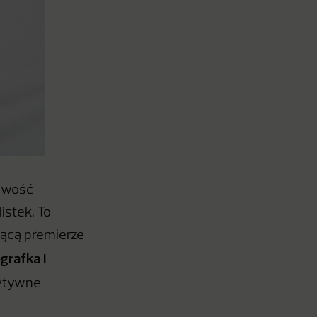
iwość
istek. To
zącą premierze
grafka i
zytywne