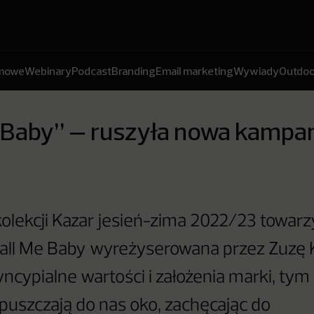
amowe
Webinary
Podcast
Branding
Email marketing
Wywiady
Outdoo
 Baby” – ruszyła nowa kampan
olekcji Kazar jesień-zima 2022/23 towar
all Me Baby wyreżyserowana przez Zuzę 
yncypialne wartości i założenia marki, ty
 puszczają do nas oko, zachęcając do