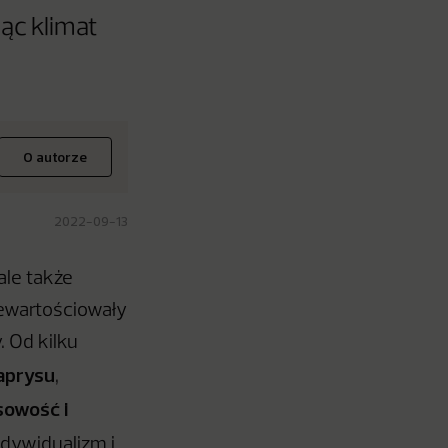
ąc klimat
O autorze
2022-09-13
ale także
zewartościowały
 Od kilku
aprysu
,
sowość i
indywidualizm i