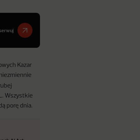
serwuj
powych Kazar
 niezmiennie
rubej
XL. Wszystkie
ą porę dnia.