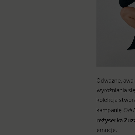
Odważne, awan
wyróżniania się
kolekcja stwor
kampanię
Call
reżyserka Zuz
emocje.