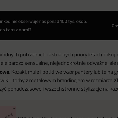
inkedInie obserwuje nas ponad 100 tys. osób.
Ob
teś tam z nami?
orodnych potrzebach i aktualnych priorytetach zaku
le bardzo sensualne, niejednokrotnie odważne, ale
nowe
. Kozaki, mule i botki we wzór pantery lub te na g
zewiki i torby z metalowym brandingiem w rozmiarze 
zyć ponadczasowe i wszechstronne stylizacje na każd