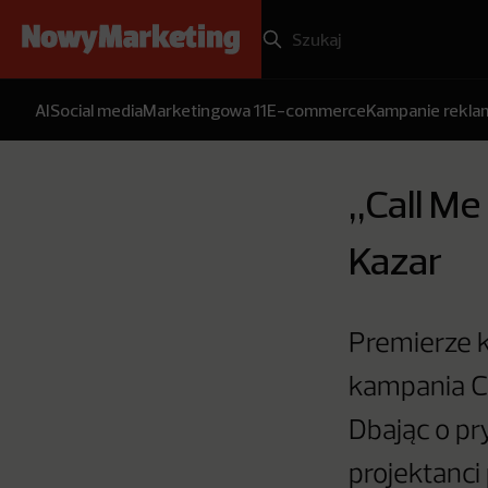
AI
Social media
Marketingowa 11
E-commerce
Kampanie rekl
„Call Me
Kazar
Premierze k
kampania C
Dbając o pr
projektanci