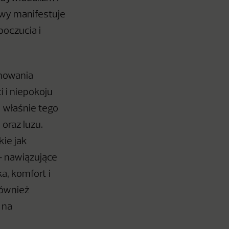
owy manifestuje
oczucia i
howania
 i niepokoju
 właśnie tego
oraz luzu.
kie jak
 – nawiązujące
a, komfort i
również
 na