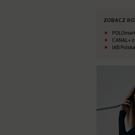
ZOBACZ R
POLOmarke
CANAL+ zo
IAB Polsk