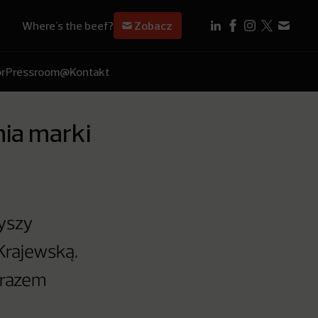
Where's the beef?
Zobacz
r
Pressroom
@Kontakt
ia marki
zyszy
Krajewską.
m razem