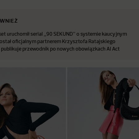
ÓWNIEŻ
t uruchomił serial „90 SEKUND” o systemie kaucyjnym
stał oficjalnym partnerem Krzysztofa Ratajskiego
a publikuje przewodnik po nowych obowiązkach AI Act