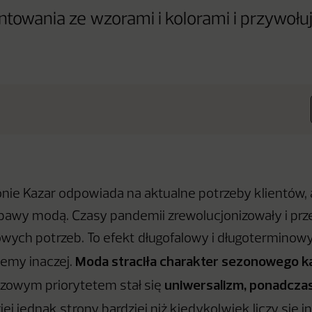
owania ze wzorami i kolorami i przywołuj
e Kazar odpowiada na aktualne potrzeby klientów, 
bawy modą. Czasy pandemii zrewolucjonizowały i pr
ych potrzeb. To efekt długofalowy i długoterminowy.
Moda straciła charakter sezonowego k
emy inaczej.
uniwersalizm, ponadcza
zowym priorytetem stał się
giej jednak strony bardziej niż kiedykolwiek liczy się 