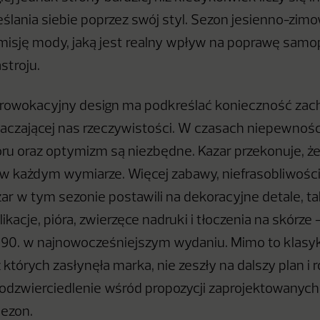
ślania siebie poprzez swój styl. Sezon jesienno-zim
sję mody, jaką jest realny wpływ na poprawę samop
stroju.
prowokacyjny design ma podkreślać konieczność zac
aczającej nas rzeczywistości. W czasach niepewności
u oraz optymizm są niezbędne. Kazar przekonuje, że
w każdym wymiarze. Więcej zabawy, niefrasobliwości 
ar w tym sezonie postawili na dekoracyjne detale, ta
ikacje, pióra, zwierzęce nadruki i tłoczenia na skórze
 90. w najnowocześniejszym wydaniu. Mimo to klasyk
 których zasłynęła marka, nie zeszły na dalszy plan i 
 odzwierciedlenie wśród propozycji zaprojektowanych
ezon.