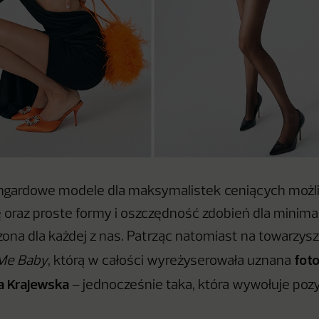
gardowe modele dla maksymalistek ceniących możl
 oraz proste formy i oszczędność zdobień dla minimal
zona dla każdej z nas. Patrząc natomiast na towarzys
foto
 Me Baby
, którą w całości wyreżyserowała uznana
a Krajewska
– jednocześnie taka, która wywołuje po