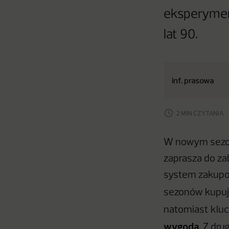
eksperyment
lat 90.
inf. prasowa
2 MIN CZYTANIA
W nowym sezoni
zaprasza do za
system zakupow
sezonów kupuj
natomiast kluc
wygoda
. Z dru