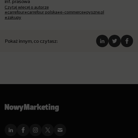
inf. prasowa
Czytaj więcej o autorze
#carrefour
#carrefour polska
#e-commerce
#pyszne.pl
#zakupy
Pokaż innym, co czytasz: