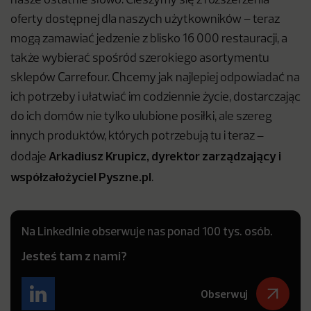
nasze ostatnie słowo. Cieszymy się z rozszerzenia
oferty dostępnej dla naszych użytkowników – teraz
mogą zamawiać jedzenie z blisko 16 000 restauracji, a
także wybierać spośród szerokiego asortymentu
sklepów Carrefour. Chcemy jak najlepiej odpowiadać na
ich potrzeby i ułatwiać im codziennie życie, dostarczając
do ich domów nie tylko ulubione posiłki, ale szereg
innych produktów, których potrzebują tu i teraz –
Arkadiusz Krupicz, dyrektor zarządzający i
dodaje
współzałożyciel Pyszne.pl
.
Na LinkedInie obserwuje nas ponad 100 tys. osób.
Jesteś tam z nami?
Obserwuj