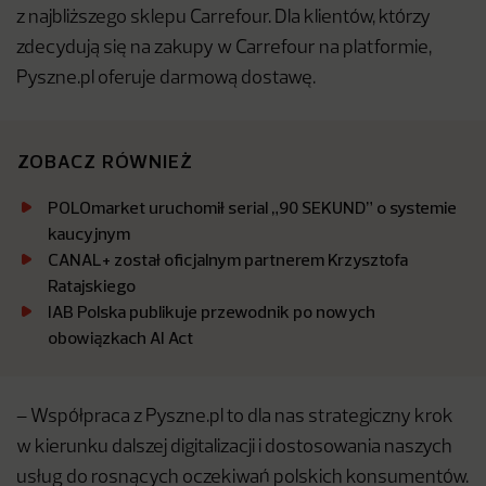
z najbliższego sklepu Carrefour. Dla klientów, którzy
zdecydują się na zakupy w Carrefour na platformie,
Pyszne.pl oferuje darmową dostawę.
ZOBACZ RÓWNIEŻ
POLOmarket uruchomił serial „90 SEKUND” o systemie
kaucyjnym
CANAL+ został oficjalnym partnerem Krzysztofa
Ratajskiego
IAB Polska publikuje przewodnik po nowych
obowiązkach AI Act
– Współpraca z Pyszne.pl to dla nas strategiczny krok
w kierunku dalszej digitalizacji i dostosowania naszych
usług do rosnących oczekiwań polskich konsumentów.