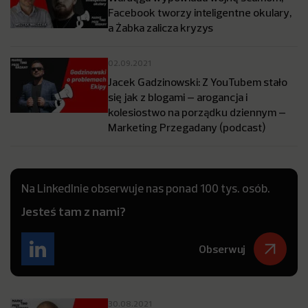
Facebook tworzy inteligentne okulary,
a Żabka zalicza kryzys
02.09.2021
Jacek Gadzinowski: Z YouTubem stało
się jak z blogami – arogancja i
kolesiostwo na porządku dziennym –
Marketing Przegadany (podcast)
Na LinkedInie obserwuje nas ponad 100 tys. osób.
Jesteś tam z nami?
Obserwuj
30.08.2021