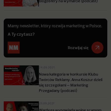
blogosfery na wymarcie (podcast)
Mamy newsletter, który rozwija marketing w Polsce.
A Ty czytasz?
Rozwijaj się
24.09.2021
Nowa kategoria w konkursie Klubu
Twórców Reklamy. Anna Koszur dzieli
się szczegółami – Marketing
Przegadany (podcast)
23.09.2021
Wardęga wypowiada wojnę scamom,