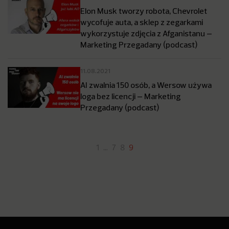
Elon Musk tworzy robota, Chevrolet
wycofuje auta, a sklep z zegarkami
wykorzystuje zdjęcia z Afganistanu –
Marketing Przegadany (podcast)
11.08.2021
AI zwalnia 150 osób, a Wersow używa
loga bez licencji – Marketing
Przegadany (podcast)
1
…
7
8
9