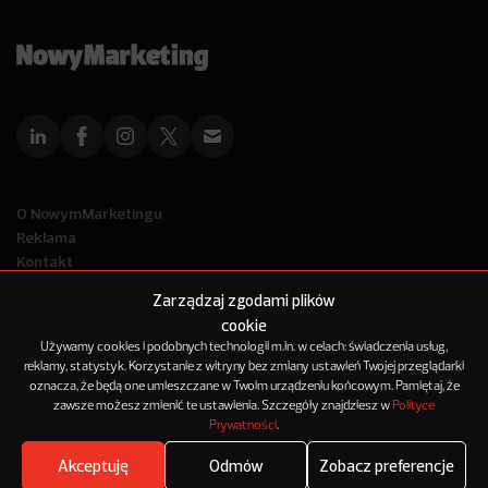
O NowymMarketingu
Reklama
Kontakt
Polityka Prywatności
Zarządzaj zgodami plików
Kanał RSS
cookie
Mapa artykułów
Używamy cookies i podobnych technologii m.in. w celach: świadczenia usług,
reklamy, statystyk. Korzystanie z witryny bez zmiany ustawień Twojej przeglądarki
oznacza, że będą one umieszczane w Twoim urządzeniu końcowym. Pamiętaj, że
© 2012-2025
zawsze możesz zmienić te ustawienia. Szczegóły znajdziesz w
Polityce
NowyMarketing jest marką 143Media Sp. z o.o.
Prywatności
.
Akceptuję
Odmów
Zobacz preferencje
Where's the beef?
Zobacz