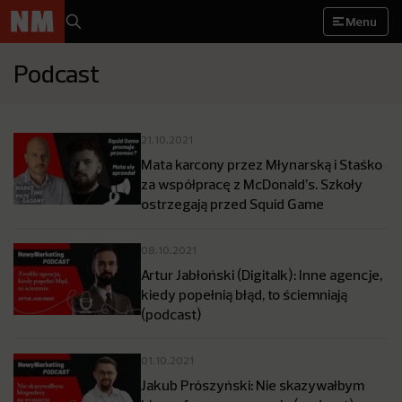
Menu
Podcast
21.10.2021
Mata karcony przez Młynarską i Staśko
za współpracę z McDonald’s. Szkoły
ostrzegają przed Squid Game
08.10.2021
Artur Jabłoński (Digitalk): Inne agencje,
kiedy popełnią błąd, to ściemniają
(podcast)
01.10.2021
Jakub Prószyński: Nie skazywałbym