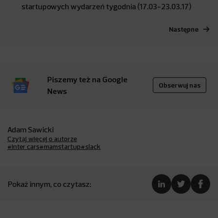
startupowych wydarzeń tygodnia (17.03-23.03.17)
Następne
Piszemy też na Google
Obserwuj nas
News
Adam Sawicki
Czytaj więcej o autorze
#inter cars
#mamstartup
#slack
Pokaż innym, co czytasz: