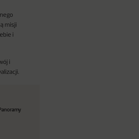
pnego
ą misji
ebie i
ój i
lizacji.
 Panoramy