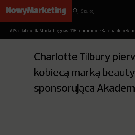
AI
Social media
Marketingowa 11
E-commerce
Kampanie rekl
Charlotte Tilbury pie
kobiecą marką beaut
sponsorująca Akademi