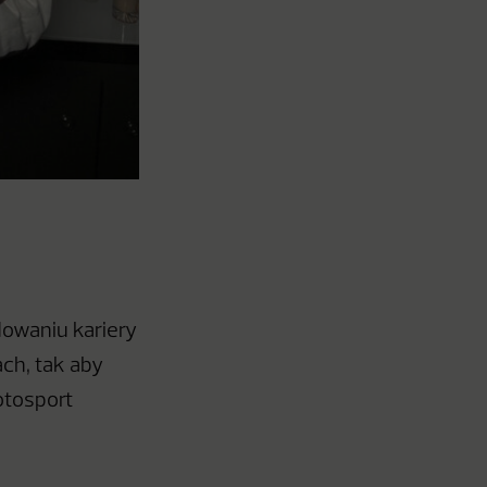
owaniu kariery
ach, tak aby
otosport