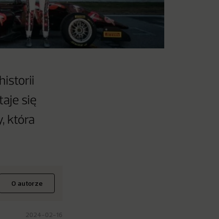
istorii
aje się
, która
O autorze
2024-02-16