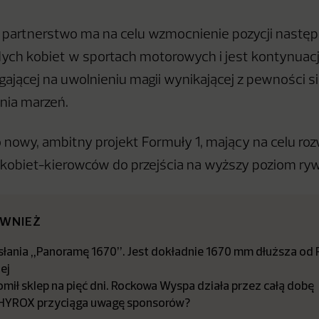
 partnerstwo ma na celu wzmocnienie pozycji nastę
ych kobiet w sportach motorowych i jest kontynuacj
gającej na uwolnieniu magii wynikającej z pewności si
nia marzeń.
 nowy, ambitny projekt Formuły 1, mający na celu rozw
kobiet-kierowców do przejścia na wyższy poziom rywa
ÓWNIEŻ
dsłania „Panoramę 1670”. Jest dokładnie 1670 mm dłuższa od
ej
omił sklep na pięć dni. Rockowa Wyspa działa przez całą dobę
HYROX przyciąga uwagę sponsorów?