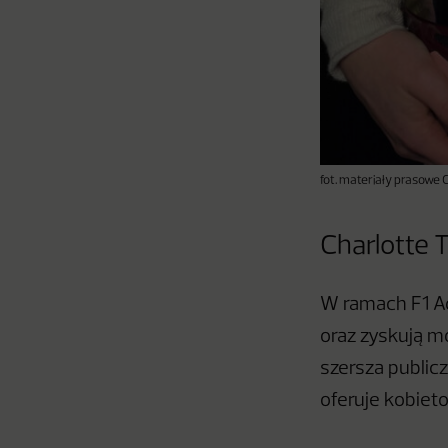
fot. materiały prasowe C
Charlotte T
W ramach F1 A
oraz zyskują m
szersza public
oferuje kobiet