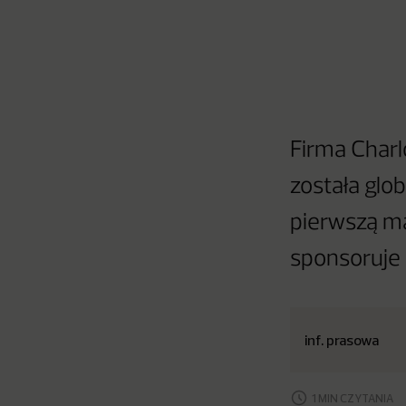
Firma Charlo
została glo
pierwszą ma
sponsoruje
inf. prasowa
1 MIN CZYTANIA