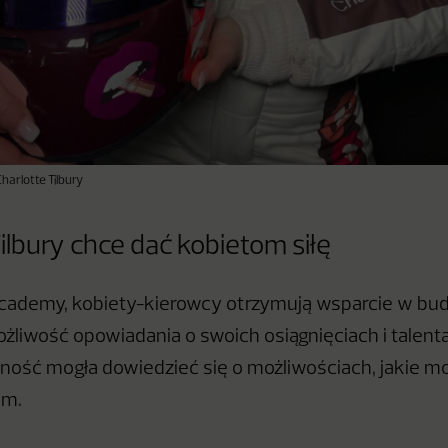
harlotte Tilbury
ilbury chce dać kobietom siłę
cademy, kobiety-kierowcy otrzymują wsparcie w bud
ożliwość opowiadania o swoich osiągnięciach i talent
zność mogła dowiedzieć się o możliwościach, jakie m
om.