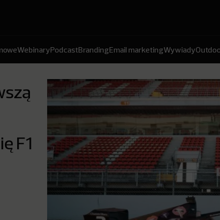
amowe
Webinary
Podcast
Branding
Email marketing
Wywiady
Outdoo
rwszą
y
ę F1