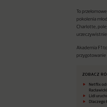
To przełomowe
pokolenia młod
Charlotte, pole
urzeczywistnie
Akademia F1 to
przygotowanie 
ZOBACZ R
Netflix o
Racławicki
Lidl uruch
Dlaczego 