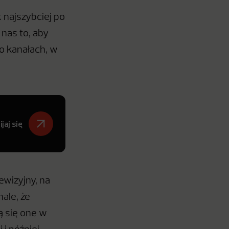
 najszybciej po
 nas to, aby
po kanałach, w
jaj się
ewizyjny, na
ale, że
ją się one w