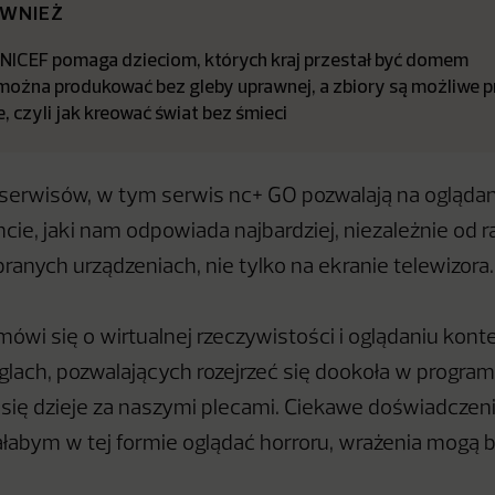
ÓWNIEŻ
NICEF pomaga dzieciom, których kraj przestał być domem
ożna produkować bez gleby uprawnej, a zbiory są możliwe pr
, czyli jak kreować świat bez śmieci
serwisów, w tym serwis nc+ GO pozwalają na oglądanie
ie, jaki nam odpowiada najbardziej, niezależnie od r
ranych urządzeniach, nie tylko na ekranie telewizora.
mówi się o wirtualnej rzeczywistości i oglądaniu kon
glach, pozwalających rozejrzeć się dookoła w program
o się dzieje za naszymi plecami. Ciekawe doświadczen
ałabym w tej formie oglądać horroru, wrażenia mogą