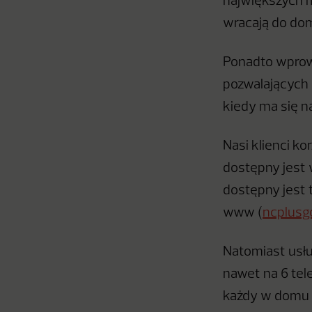
największych m
wracają do dom
Ponadto wprowa
pozwalających 
kiedy ma się n
Nasi klienci ko
dostępny jest 
dostępny jest 
www (
ncplusgo
Natomiast usłu
nawet na 6 tel
każdy w domu 