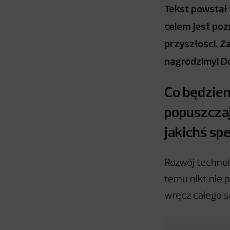
Tekst powstał
celem jest poz
przyszłości. 
nagrodzimy! D
Co będziem
popuszcza
jakichś sp
Rozwój technol
temu nikt nie p
wręcz całego s