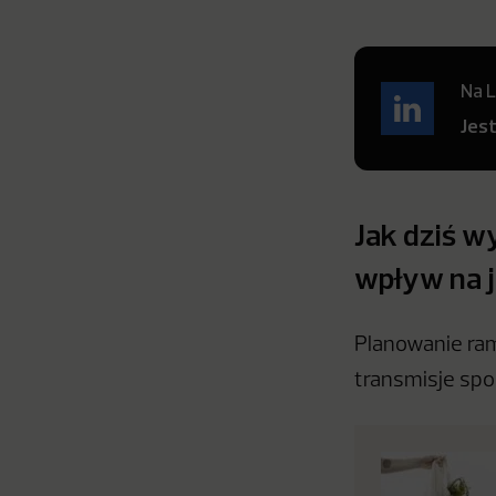
Na L
Jes
Jak dziś w
wpływ na j
Planowanie ram
transmisje spor