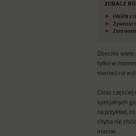
ZOBACZ R
PAGEN z U
Żywność m
Zero waste
Obecnie wiele 
tylko w momenc
również na wyb
Coraz częściej 
specjalnych go
na przykład, c
chyba nie chci
mocne.