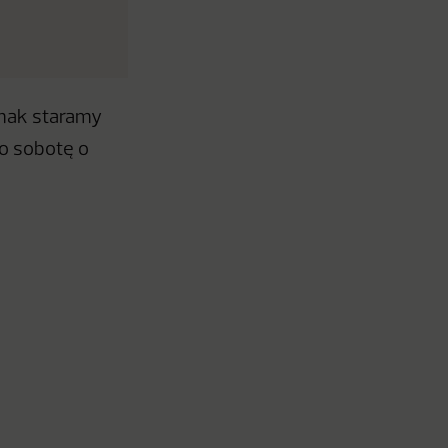
dnak staramy
co sobotę o