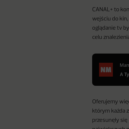
CANAL+ to kont
wejściu do kin
oglądanie tv by
celu znalezieni
Mamy
A T
Oferujemy więc 
którym każda z
przesunęły się 