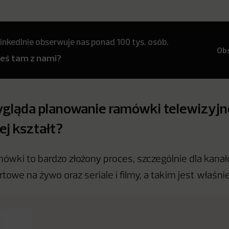
inkedInie obserwuje nas ponad 100 tys. osób.
Ob
teś tam z nami?
ygląda planowanie ramówki telewizyjn
ej kształt?
ówki to bardzo złożony proces, szczególnie dla kanałó
towe na żywo oraz seriale i filmy, a takim jest właśn