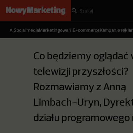
AI
Social media
Marketingowa 11
E-commerce
Kampanie rekl
Co będziemy oglądać
telewizji przyszłości?
Rozmawiamy z Anną
Limbach-Uryn, Dyrek
działu programowego