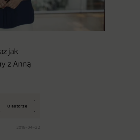
az jak
my z Anną
O autorze
2016-04-22