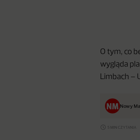
O tym, co b
wygląda pl
Limbach – U
Nowy Ma
5 MIN CZYTANIA