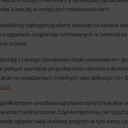
iastach, których mieszkańcy są bardziej zapracowani 
ów, a inaczej w mniejszych miejscowościach.
dziliśmy najbogatszą ofertę telewizji na żądanie tz
na oglądanie programów emitowanych w telewizji na
a to ochotę.
rzystają z takiego rozwiązania dzięki serwisowi nc+ go
w pełnym wymiarze po podłączeniu dekodera do inte
także na urządzeniach mobilnych jako aplikacja (nc+ 
.pl
).
ga Multiroom umożliwia oglądanie różnych kanałów t
ewizorach jednocześnie. Czyli kompromisy nie są już 
może oglądać swój ulubiony program w tym samy cza