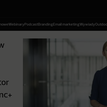
amowe
Webinary
Podcast
Branding
Email marketing
Wywiady
Outdoo
 w
tor
 nc+