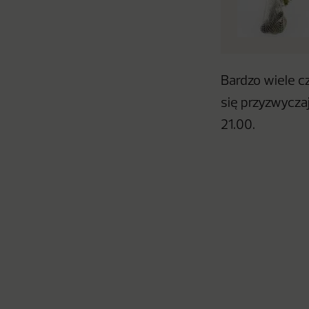
Bardzo wiele c
się przyzwycza
21.00.