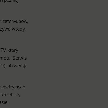
i później
w. catch-upów,
 żywo wtedy,
 TV, który
rnetu. Serwis
GO) lub wersja
elewizyjnych
potrzebne,
sie.