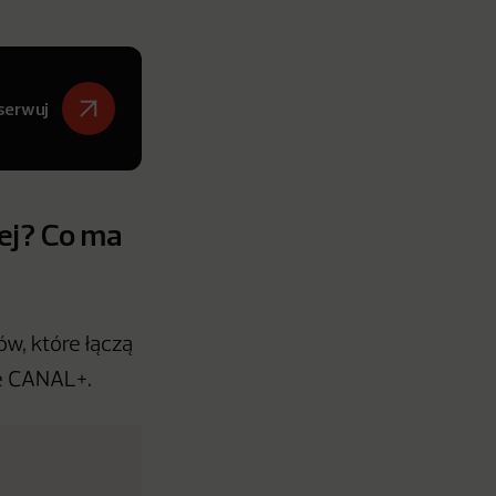
serwuj
ej? Co ma
w, które łączą
ie CANAL+.