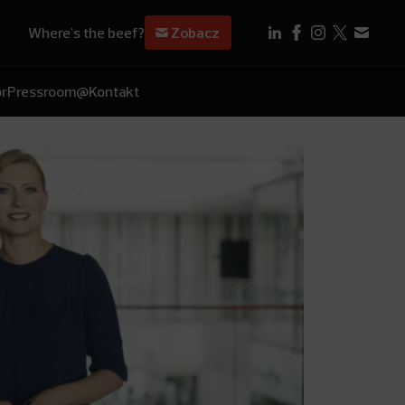
Where's the beef?
Zobacz
r
Pressroom
@Kontakt