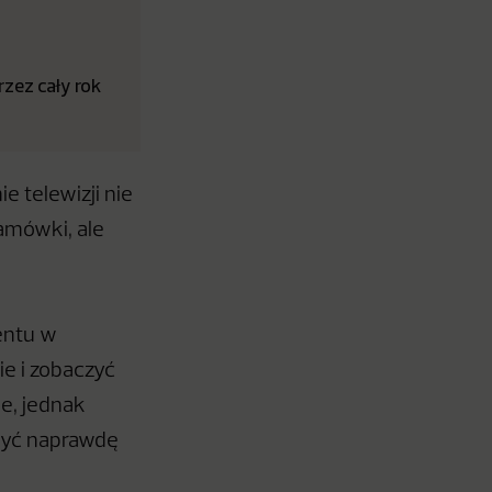
zez cały rok
 telewizji nie
amówki, ale
tentu w
ie i zobaczyć
ie, jednak
 być naprawdę