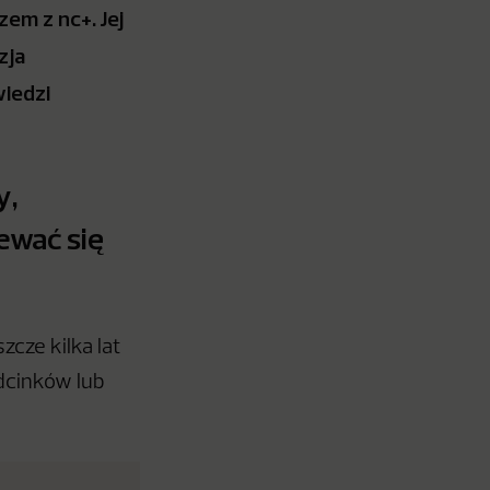
zem z nc+. Jej
zja
iedzi
y,
ewać się
cze kilka lat
odcinków lub