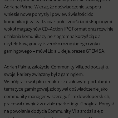
Adriana Palmę. Wierzę, że doświadczenie zespołu
wniesie nowe pomysły i powiew świeżości do
komunikacji i zarządzania społecznościami skupionymi
wokół magazynów CD-Action i PC Format oraz rozwinie
działania komunikacyjne z ogromna korzyścią dla
czytelników, graczy i szeroko rozumianego rynku
gamingowego – mówi Lidia Ukleja, prezes GTEM SA.
Adrian Palma, założyciel Community Villa, od początku
swojej kariery związany był z gamingiem.
Współpracował jako redaktor z czołowymi portalami o
tematyce gamingowej, zdobywał doświadczenie jako
community manager w szeregu firm deweloperskich,
pracował również w dziale marketingu Google’a. Pomysł
na powołanie do życia Community Villa zrodził się z