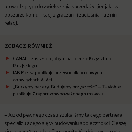
prowadzącym do zwiększenia sprzedaży gier, jak i w
obszarze komunikacji z graczami i zacieśniania z nimi
relacji.
ZOBACZ RÓWNIEŻ
CANAL+ został oficjalnym partnerem Krzysztofa
Ratajskiego
IAB Polska publikuje przewodnik po nowych
obowiązkach AI Act
„Burzymy bariery. Budujemy przyszłość” – T-Mobile
publikuje 7 raport zrównoważonego rozwoju
– Już od pewnego czasu szukaliśmy takiego partnera
specjalizującego się w budowaniu społeczności. Cieszę
się, że wybór padł na Community Villa kierowaną przez