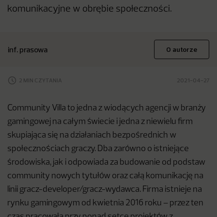
komunikacyjne w obrębie społeczności.
inf. prasowa
O autorze
2 MIN CZYTANIA
2021-04-27
Community Villa to jedna z wiodących agencji w branży
gamingowej na całym świecie i jedna z niewielu firm
skupiająca się na działaniach bezpośrednich w
społecznościach graczy. Dba zarówno o istniejące
środowiska, jak i odpowiada za budowanie od podstaw
community nowych tytułów oraz całą komunikację na
linii gracz-developer/gracz-wydawca. Firma istnieje na
rynku gamingowym od kwietnia 2016 roku – przez ten
czas pracowała przy ponad setce projektów z