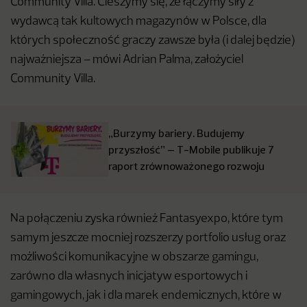
Community Villa. Cieszymy się, że łączymy siły z
wydawcą tak kultowych magazynów w Polsce, dla
których społeczność graczy zawsze była (i dalej będzie)
najważniejsza – mówi Adrian Palma, założyciel
Community Villa.
„Burzymy bariery. Budujemy
przyszłość” – T-Mobile publikuje 7
raport zrównoważonego rozwoju
Na połączeniu zyska również Fantasyexpo, które tym
samym jeszcze mocniej rozszerzy portfolio usług oraz
możliwości komunikacyjne w obszarze gamingu,
zarówno dla własnych inicjatyw esportowych i
gamingowych, jak i dla marek endemicznych, które w