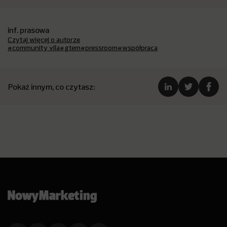
inf. prasowa
Czytaj więcej o autorze
#community vila
#gtem
#pressroom
#współpraca
Pokaż innym, co czytasz: