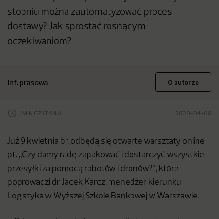
stopniu można zautomatyzować proces
dostawy? Jak sprostać rosnącym
oczekiwaniom?
inf. prasowa
O autorze
1 MIN CZYTANIA
2020-04-08
Już 9 kwietnia br. odbędą się otwarte warsztaty online
pt. „Czy damy radę zapakować i dostarczyć wszystkie
przesyłki za pomocą robotów i dronów?”, które
poprowadzi dr Jacek Karcz, menedżer kierunku
Logistyka w Wyższej Szkole Bankowej w Warszawie.