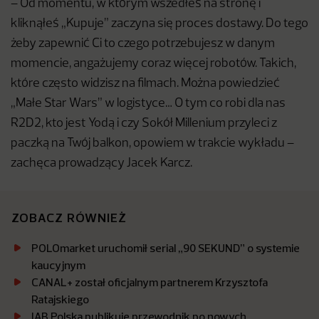
– Od momentu, w którym wszedłeś na stronę i
kliknąłeś „Kupuje” zaczyna się proces dostawy. Do tego
żeby zapewnić Ci to czego potrzebujesz w danym
momencie, angażujemy coraz więcej robotów. Takich,
które często widzisz na filmach. Można powiedzieć
„Małe Star Wars” w logistyce… O tym co robi dla nas
R2D2, kto jest Yodą i czy Sokół Millenium przyleci z
paczką na Twój balkon, opowiem w trakcie wykładu –
zachęca prowadzący Jacek Karcz.
ZOBACZ RÓWNIEŻ
POLOmarket uruchomił serial „90 SEKUND” o systemie
kaucyjnym
CANAL+ został oficjalnym partnerem Krzysztofa
Ratajskiego
IAB Polska publikuje przewodnik po nowych