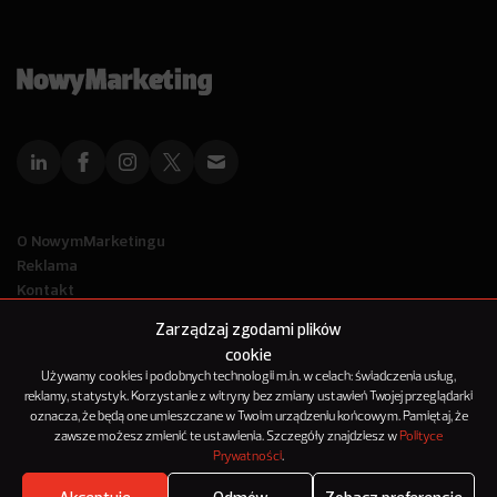
O NowymMarketingu
Reklama
Kontakt
Polityka Prywatności
Zarządzaj zgodami plików
Kanał RSS
cookie
Mapa artykułów
Używamy cookies i podobnych technologii m.in. w celach: świadczenia usług,
reklamy, statystyk. Korzystanie z witryny bez zmiany ustawień Twojej przeglądarki
oznacza, że będą one umieszczane w Twoim urządzeniu końcowym. Pamiętaj, że
© 2012-2025
zawsze możesz zmienić te ustawienia. Szczegóły znajdziesz w
Polityce
NowyMarketing jest marką 143Media Sp. z o.o.
Prywatności
.