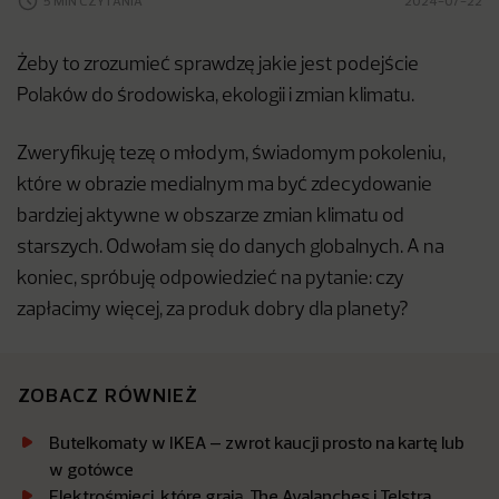
5 MIN CZYTANIA
2024-07-22
Żeby to zrozumieć sprawdzę jakie jest podejście
Polaków do środowiska, ekologii i zmian klimatu.
Zweryfikuję tezę o młodym, świadomym pokoleniu,
które w obrazie medialnym ma być zdecydowanie
bardziej aktywne w obszarze zmian klimatu od
starszych. Odwołam się do danych globalnych. A na
koniec, spróbuję odpowiedzieć na pytanie: czy
zapłacimy więcej, za produk dobry dla planety?
ZOBACZ RÓWNIEŻ
Butelkomaty w IKEA – zwrot kaucji prosto na kartę lub
w gotówce
Elektrośmieci, które grają. The Avalanches i Telstra