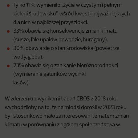
Tylko 11% wymieniło ,,życie w czystym i pełnym
zieleni środowisku” wśród kwestii najważniejszych
dla nich w najbliższej przyszłości.
33% obawia się konsekwencje zmian klimatu
(susze, fale upałów, powodzie, huragany).
30% obawia się o stan środowiska (powietrze,
wody, gleba).
23% obawia się o zanikanie bioróżnorodności
(wymieranie gatunków, wycinki
lasów).
W zderzeniu z wynikami badań CBOS z 2018 roku
wychodziłoby na to, że najmłodsi dorośli w 2023 roku
byli stosunkowo mało zainteresowani tematem zmian
klimatu w porównaniu z ogółem społeczeństwa w