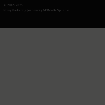
© 2012-2025
NowyMarketing jest marką 143Media Sp. z o.o.