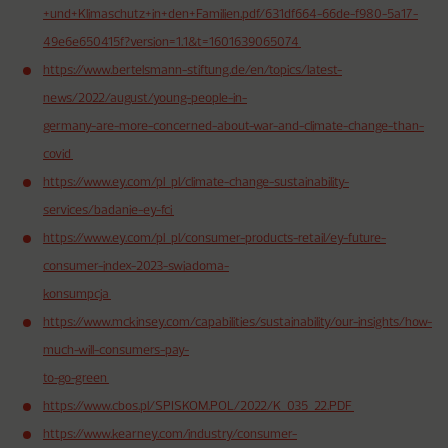
+und+Klimaschutz+in+den+Familien.pdf/631df664-66de-f980-5a17-
49e6e650415f?version=1.1&t=1601639065074
https://www.bertelsmann-stiftung.de/en/topics/latest-
news/2022/august/young-people-in-
germany-are-more-concerned-about-war-and-climate-change-than-
covid
https://www.ey.com/pl_pl/climate-change-sustainability-
services/badanie-ey-fci
https://www.ey.com/pl_pl/consumer-products-retail/ey-future-
consumer-index-2023-swiadoma-
konsumpcja
https://www.mckinsey.com/capabilities/sustainability/our-insights/how-
much-will-consumers-pay-
to-go-green
https://www.cbos.pl/SPISKOM.POL/2022/K_035_22.PDF
https://www.kearney.com/industry/consumer-