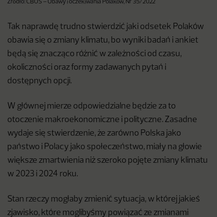
Źródło: CBOS – Obawy i oczekiwania Polaków, Nr 35/2022
Tak naprawdę trudno stwierdzić jaki odsetek Polaków
obawia się o zmiany klimatu, bo wyniki badań i ankiet
będą się znacząco różnić w zależności od czasu,
okoliczności oraz formy zadawanych pytań i
dostępnych opcji.
W głównej mierze odpowiedzialne będzie za to
otoczenie makroekonomiczne i polityczne. Zasadne
wydaje się stwierdzenie, że zarówno Polska jako
państwo i Polacy jako społeczeństwo, miały na głowie
większe zmartwienia niż szeroko pojęte zmiany klimatu
w 2023 i 2024 roku.
Stan rzeczy mogłaby zmienić sytuacja, w której jakieś
zjawisko, które moglibyśmy powiązać ze zmianami