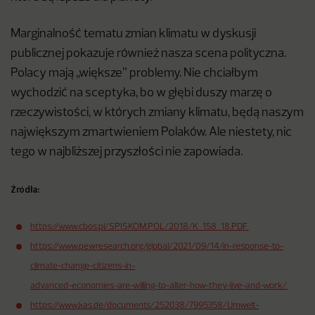
Marginalność tematu zmian klimatu w dyskusji
publicznej pokazuje również nasza scena polityczna.
Polacy mają ,,większe” problemy. Nie chciałbym
wychodzić na sceptyka, bo w głębi duszy marzę o
rzeczywistości, w których zmiany klimatu, będą naszym
największym zmartwieniem Polaków. Ale niestety, nic
tego w najbliższej przyszłości nie zapowiada.
Źródła:
https://www.cbos.pl/SPISKOM.POL/2018/K_158_18.PDF
https://www.pewresearch.org/global/2021/09/14/in-response-to-
climate-change-citizens-in-
advanced-economies-are-willing-to-alter-how-they-live-and-work/
https://www.kas.de/documents/252038/7995358/Umwelt-