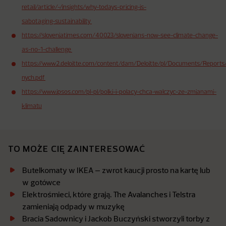
retail/article/-/insights/why-todays-pricing-is-
sabotaging-sustainability
https://sloveniatimes.com/40023/slovenians-now-see-climate-change-
as-no-1-challenge
https://www2.deloitte.com/content/dam/Deloitte/pl/Documents/Reports
nych.pdf
https://www.ipsos.com/pl-pl/polki-i-polacy-chca-walczyc-ze-zmianami-
klimatu
TO MOŻE CIĘ ZAINTERESOWAĆ
Butelkomaty w IKEA – zwrot kaucji prosto na kartę lub
w gotówce
Elektrośmieci, które grają. The Avalanches i Telstra
zamieniają odpady w muzykę
Bracia Sadownicy i Jackob Buczyński stworzyli torby z