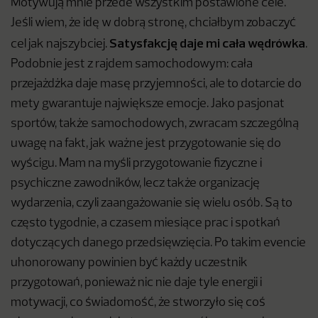
Motywują mnie przede wszystkim postawione cele.
Jeśli wiem, że idę w dobrą stronę, chciałbym zobaczyć
Satysfakcję daje mi cała wędrówka
cel jak najszybciej.
.
Podobnie jest z rajdem samochodowym: cała
przejażdżka daje masę przyjemności, ale to dotarcie do
mety gwarantuje największe emocje. Jako pasjonat
sportów, także samochodowych, zwracam szczególną
uwagę na fakt, jak ważne jest przygotowanie się do
wyścigu. Mam na myśli przygotowanie fizyczne i
psychiczne zawodników, lecz także organizację
wydarzenia, czyli zaangażowanie się wielu osób. Są to
często tygodnie, a czasem miesiące prac i spotkań
dotyczących danego przedsięwzięcia. Po takim evencie
uhonorowany powinien być każdy uczestnik
przygotowań, ponieważ nic nie daje tyle energii i
motywacji, co świadomość, że stworzyło się coś