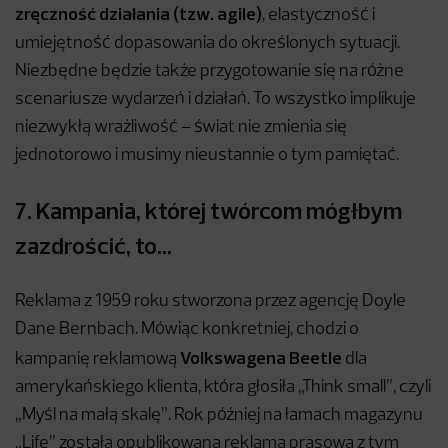
zręczność działania (tzw. agile)
, elastyczność i
umiejętność dopasowania do określonych sytuacji.
Niezbędne będzie także przygotowanie się na różne
scenariusze wydarzeń i działań. To wszystko implikuje
niezwykłą wrażliwość – świat nie zmienia się
jednotorowo i musimy nieustannie o tym pamiętać.
7. Kampania, której twórcom mógłbym
zazdrościć, to…
Reklama z 1959 roku stworzona przez agencję Doyle
Dane Bernbach. Mówiąc konkretniej, chodzi o
Volkswagena Beetle
kampanię reklamową
dla
amerykańskiego klienta, która głosiła „Think small”, czyli
„Myśl na małą skalę”. Rok później na łamach magazynu
„Life” została opublikowana reklama prasowa z tym