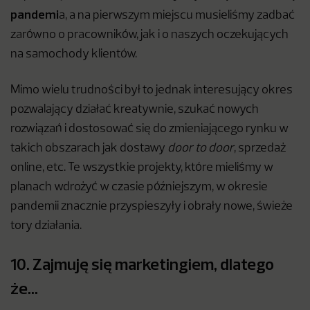
pandemi
a, a na pierwszym miejscu musieliśmy zadbać
zarówno o pracowników, jak i o naszych oczekujących
na samochody klientów.
Mimo wielu trudności był to jednak interesujący okres
pozwalający działać kreatywnie, szukać nowych
rozwiązań i dostosować się do zmieniającego rynku w
takich obszarach jak dostawy
door to door
, sprzedaż
online, etc. Te wszystkie projekty, które mieliśmy w
planach wdrożyć w czasie późniejszym, w okresie
pandemii znacznie przyspieszyły i obrały nowe, świeże
tory działania.
10. Zajmuję się marketingiem, dlatego
że…