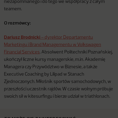
niezapomnianego i do tego we współpracy z całym
teamem.
O rozmówcy:
Dariusz Brodnicki
– dyrektor Departamentu
Marketingu i Brand Managementu w Volkswagen
Financial Services
. Absolwent Politechniki Poznańskiej,
ukończył liczne kursy managerskie, m.in. Akademię
Managera czy Przywództwo w Biznesie, a także
Executive Coaching by Lilipad w Stanach
Zjednoczonych. Miłośnik sportów samochodowych, w
przeszłości uczestnik rajdów. W czasie wolnym próbuje
swoich sił w kitesurfingu i bierze udział w triathlonach.