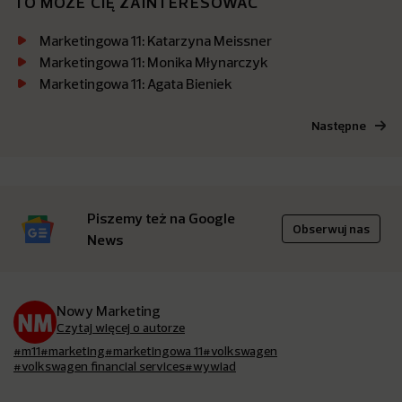
TO MOŻE CIĘ ZAINTERESOWAĆ
Marketingowa 11: Katarzyna Meissner
Marketingowa 11: Monika Młynarczyk
Marketingowa 11: Agata Bieniek
Następne
Piszemy też na Google
Obserwuj nas
News
Nowy Marketing
Czytaj więcej o autorze
#m11
#marketing
#marketingowa 11
#volkswagen
#volkswagen financial services
#wywiad