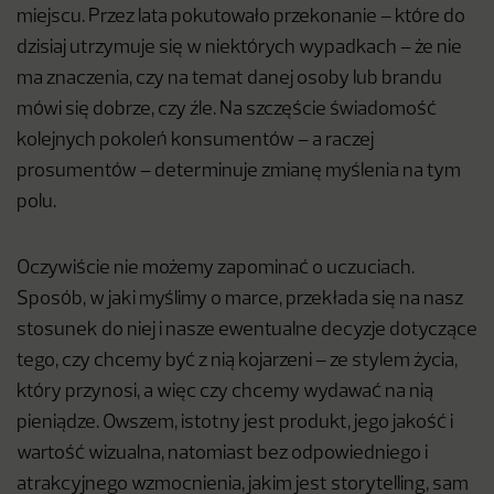
miejscu. Przez lata pokutowało przekonanie – które do
dzisiaj utrzymuje się w niektórych wypadkach – że nie
ma znaczenia, czy na temat danej osoby lub brandu
mówi się dobrze, czy źle. Na szczęście świadomość
kolejnych pokoleń konsumentów – a raczej
prosumentów – determinuje zmianę myślenia na tym
polu.
Oczywiście nie możemy zapominać o uczuciach.
Sposób, w jaki myślimy o marce, przekłada się na nasz
stosunek do niej i nasze ewentualne decyzje dotyczące
tego, czy chcemy być z nią kojarzeni – ze stylem życia,
który przynosi, a więc czy chcemy wydawać na nią
pieniądze. Owszem, istotny jest produkt, jego jakość i
wartość wizualna, natomiast bez odpowiedniego i
atrakcyjnego wzmocnienia, jakim jest storytelling, sam