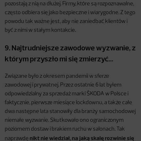
pozostają z nią na dłużej. Firmy, które są rozpoznawalne,
często odbiera się jako bezpieczne i wiarygodne. Z tego
powodu tak ważne jest, aby nie zaniedbać klientów i
być z nimi w stałym kontakcie.
9. Najtrudniejsze zawodowe wyzwanie, z
którym przyszło mi się zmierzyć…
Związane było z okresem pandemii w sferze
zawodowej i prywatnej. Przez ostatnie 6 lat byłem
odpowiedzialny za sprzedaż marki ŠKODA w Polsce i
faktycznie, pierwsze miesiące lockdownu, a także całe
dwa następne lata stanowiły dla branży samochodowej
niemałe wyzwanie. Skutkowało ono ograniczonym
poziomem dostaw i brakiem ruchu w salonach. Tak
nikt nie wiedział, na jaką skalę rozwinie się
naprawdę