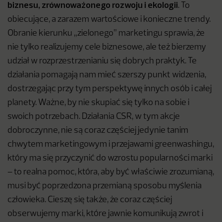
biznesu, zrównoważonego rozwoju i ekologii
. To
obiecujące, a zarazem wartościowe i konieczne trendy.
Obranie kierunku „zielonego” marketingu sprawia, że
nie tylko realizujemy cele biznesowe, ale też bierzemy
udział w rozprzestrzenianiu się dobrych praktyk. Te
działania pomagają nam mieć szerszy punkt widzenia,
dostrzegając przy tym perspektywę innych osób i całej
planety. Ważne, by nie skupiać się tylko na sobie i
swoich potrzebach. Działania CSR, w tym akcje
dobroczynne, nie są coraz częściej jedynie tanim
chwytem marketingowym i przejawami greenwashingu,
który ma się przyczynić do wzrostu popularności marki
– to realna pomoc, która, aby być właściwie zrozumianą,
musi być poprzedzona przemianą sposobu myślenia
człowieka. Cieszę się także, że coraz częściej
obserwujemy marki, które jawnie komunikują zwrot i