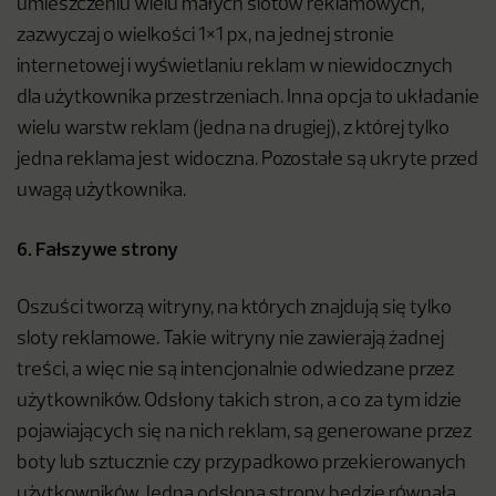
umieszczeniu wielu małych slotów reklamowych,
zazwyczaj o wielkości 1×1 px, na jednej stronie
internetowej i wyświetlaniu reklam w niewidocznych
dla użytkownika przestrzeniach. Inna opcja to układanie
wielu warstw reklam (jedna na drugiej), z której tylko
jedna reklama jest widoczna. Pozostałe są ukryte przed
uwagą użytkownika.
6. Fałszywe strony
Oszuści tworzą witryny, na których znajdują się tylko
sloty reklamowe. Takie witryny nie zawierają żadnej
treści, a więc nie są intencjonalnie odwiedzane przez
użytkowników. Odsłony takich stron, a co za tym idzie
pojawiających się na nich reklam, są generowane przez
boty lub sztucznie czy przypadkowo przekierowanych
użytkowników. Jedna odsłona strony będzie równała