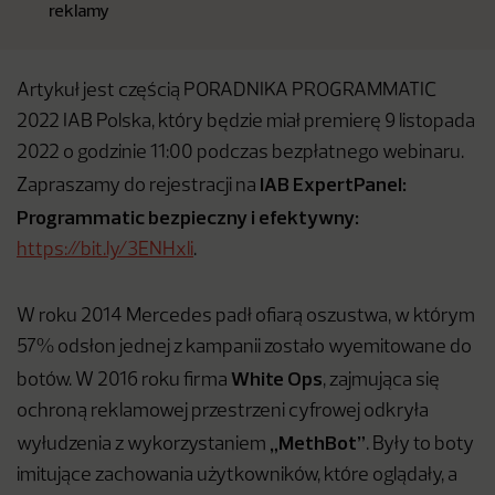
reklamy
Artykuł jest częścią PORADNIKA PROGRAMMATIC
2022 IAB Polska, który będzie miał premierę 9 listopada
2022 o godzinie 11:00 podczas bezpłatnego webinaru.
IAB ExpertPanel:
Zapraszamy do rejestracji na
Programmatic bezpieczny i efektywny:
https://bit.ly/3ENHxli
.
W roku 2014 Mercedes padł ofiarą oszustwa, w którym
57% odsłon jednej z kampanii zostało wyemitowane do
White Ops
botów. W 2016 roku firma
, zajmująca się
ochroną reklamowej przestrzeni cyfrowej odkryła
„
MethBot
”
wyłudzenia z wykorzystaniem
. Były to boty
imitujące zachowania użytkowników, które oglądały, a