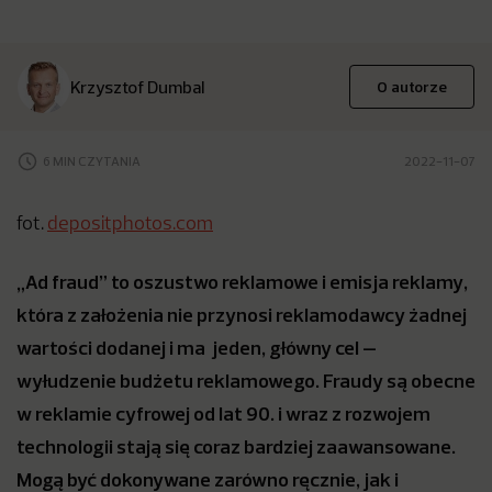
Krzysztof Dumbal
O autorze
6 MIN CZYTANIA
2022-11-07
fot.
depositphotos.com
„
Ad fraud
” to oszustwo reklamowe i emisja reklamy,
kt
ó
ra z założenia nie przynosi reklamodawcy żadnej
wartości dodanej i ma jeden, główny cel –
wyłudzenie budżetu reklamowego.
Fraudy s
ą obecne
w reklamie cyfrowej od lat 90. i wraz z rozwojem
technologii stają się coraz bardziej zaawansowane.
Mogą być dokonywane zar
ó
wno ręcznie, jak i