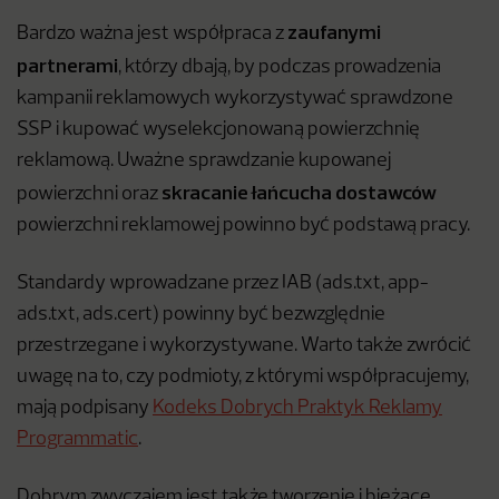
zaufanymi
Bardzo ważna jest współpraca z
partnerami
, którzy dbają, by podczas prowadzenia
kampanii reklamowych wykorzystywać sprawdzone
SSP i kupować wyselekcjonowaną powierzchnię
reklamową. Uważne sprawdzanie kupowanej
skracanie łańcucha dostawc
ó
w
powierzchni oraz
powierzchni reklamowej powinno być podstawą pracy.
Standardy wprowadzane przez IAB (ads.txt, app-
ads.txt, ads.cert) powinny być bezwzględnie
przestrzegane i wykorzystywane. Warto także zwrócić
uwagę na to, czy podmioty, z którymi współpracujemy,
mają podpisany
Kodeks Dobrych Praktyk Reklamy
Programmatic
.
Dobrym zwyczajem jest także tworzenie i bieżące