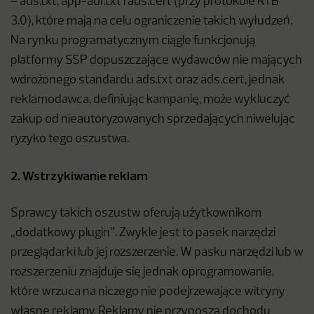
– ads.txt, app-adr.txt i ads.cert (przy protokole RTB
3.0), które mają na celu ograniczenie takich wyłudzeń.
Na rynku programatycznym ciągle funkcjonują
platformy SSP dopuszczające wydawców nie mających
wdrożonego standardu ads.txt oraz ads.cert, jednak
reklamodawca, definiując kampanię, może wykluczyć
zakup od nieautoryzowanych sprzedających niwelując
ryzyko tego oszustwa.
2. Wstrzykiwanie reklam
Sprawcy takich oszustw oferują użytkownikom
„dodatkowy plugin”. Zwykle jest to pasek narzędzi
przeglądarki lub jej rozszerzenie. W pasku narzędzi lub w
rozszerzeniu znajduje się jednak oprogramowanie,
które wrzuca na niczego nie podejrzewające witryny
własne reklamy. Reklamy nie przynoszą dochodu