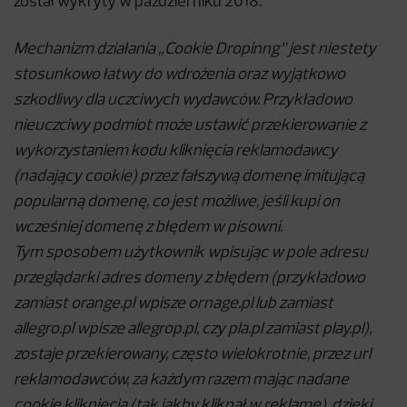
został wykryty w październiku 2018.
Mechanizm działania „Cookie Dropinng” jest niestety
stosunkowo łatwy do wdrożenia oraz wyjątkowo
szkodliwy dla uczciwych wydawców. Przykładowo
nieuczciwy podmiot może ustawić przekierowanie z
wykorzystaniem kodu kliknięcia reklamodawcy
(nadający cookie) przez fałszywą domenę imitującą
popularną domenę, co jest możliwe, jeśli kupi on
wcześniej domenę z błędem w pisowni.
Tym sposobem użytkownik wpisując w pole adresu
przeglądarki adres domeny z błędem (przykładowo
zamiast orange.pl wpisze ornage.pl lub zamiast
allegro.pl wpisze allegrop.pl, czy pla.pl zamiast play.pl),
zostaje przekierowany, często wielokrotnie, przez url
reklamodawców, za każdym razem mając nadane
cookie kliknięcia (tak jakby kliknął w reklamę), dzięki