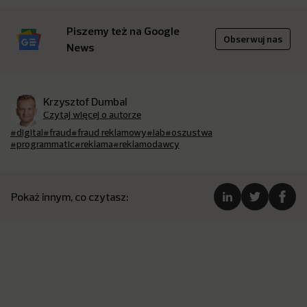
Piszemy też na Google
Obserwuj nas
News
Krzysztof Dumbal
Czytaj więcej o autorze
#digital
#fraud
#fraud reklamowy
#iab
#oszustwa
#programmatic
#reklama
#reklamodawcy
Pokaż innym, co czytasz: