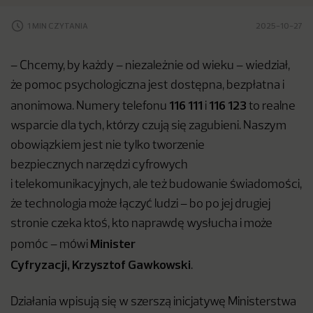
1 MIN CZYTANIA
2025-10-27
– Chcemy, by każdy – niezależnie od wieku – wiedział,
że pomoc psychologiczna jest dostępna, bezpłatna i
116 111
116 123
anonimowa. Numery telefonu
i
to realne
wsparcie dla tych, którzy czują się zagubieni. Naszym
obowiązkiem jest nie tylko tworzenie
bezpiecznych narzędzi cyfrowych
i telekomunikacyjnych, ale też budowanie świadomości,
że technologia może łączyć ludzi – bo po jej drugiej
stronie czeka ktoś, kto naprawdę wysłucha i może
Minister
pomóc – mówi
Cyfryzacji, Krzysztof Gawkowski
.
Działania wpisują się w szerszą inicjatywę Ministerstwa