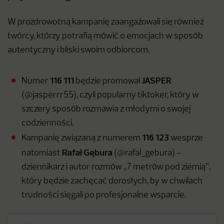
W prozdrowotną kampanię zaangażowali się również
twórcy, którzy potrafią mówić o emocjach w sposób
autentyczny i bliski swoim odbiorcom.
116 111
JASPER
Numer
będzie promował
(@jasperrr55), czyli popularny tiktoker, który w
szczery sposób rozmawia z młodymi o swojej
codzienności.
116 123
Kampanię związaną z numerem
wesprze
Rafał Gębura
natomiast
(@rafal_gebura) –
dziennikarz i autor rozmów „7 metrów pod ziemią”,
który będzie zachęcać dorosłych, by w chwilach
trudności sięgali po profesjonalne wsparcie.