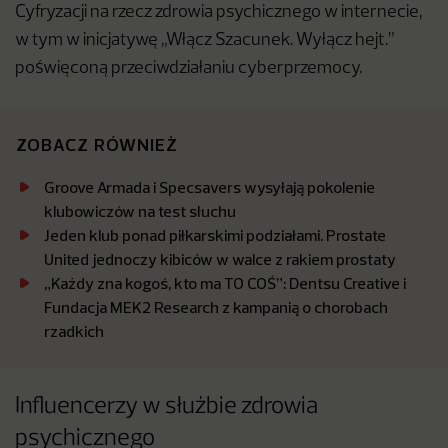
Cyfryzacji na rzecz zdrowia psychicznego w internecie,
w tym w inicjatywę „Włącz Szacunek. Wyłącz hejt.”
poświęconą przeciwdziałaniu cyberprzemocy.
ZOBACZ RÓWNIEŻ
Groove Armada i Specsavers wysyłają pokolenie
klubowiczów na test słuchu
Jeden klub ponad piłkarskimi podziałami. Prostate
United jednoczy kibiców w walce z rakiem prostaty
„Każdy zna kogoś, kto ma TO COŚ”: Dentsu Creative i
Fundacja MEK2 Research z kampanią o chorobach
rzadkich
Influencerzy w służbie zdrowia
psychicznego