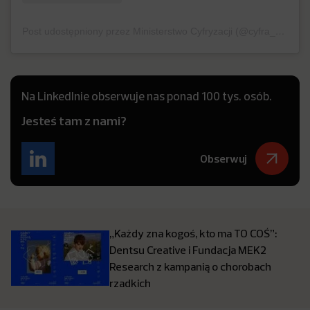
Post udostępniony przez Ministerstwo Cyfryzacji (@cyfra_gov_pl)
Na LinkedInie obserwuje nas ponad 100 tys. osób.
Jesteś tam z nami?
Obserwuj
„Każdy zna kogoś, kto ma TO COŚ”:
Dentsu Creative i Fundacja MEK2
Research z kampanią o chorobach
rzadkich