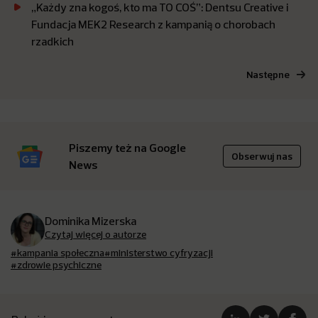
„Każdy zna kogoś, kto ma TO COŚ”: Dentsu Creative i
Fundacja MEK2 Research z kampanią o chorobach
rzadkich
Następne
Piszemy też na Google
Obserwuj nas
News
Dominika Mizerska
Czytaj więcej o autorze
#kampania społeczna
#ministerstwo cyfryzacji
#zdrowie psychiczne