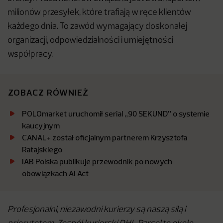
milionów przesyłek, które trafiają w ręce klientów
każdego dnia. To zawód wymagający doskonałej
organizacji, odpowiedzialności i umiejętności
współpracy.
ZOBACZ RÓWNIEŻ
POLOmarket uruchomił serial „90 SEKUND” o systemie
kaucyjnym
CANAL+ został oficjalnym partnerem Krzysztofa
Ratajskiego
IAB Polska publikuje przewodnik po nowych
obowiązkach AI Act
Profesjonalni, niezawodni kurierzy są naszą siłą i