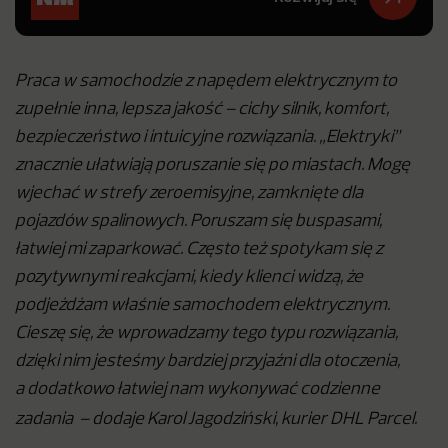
Praca w samochodzie z napędem elektrycznym to
zupełnie inna, lepsza jakość – cichy silnik, komfort,
bezpieczeństwo i intuicyjne rozwiązania. „Elektryki”
znacznie ułatwiają poruszanie się po miastach. Mogę
wjechać w strefy zeroemisyjne, zamknięte dla
pojazdów spalinowych. Poruszam się buspasami,
łatwiej mi zaparkować. Często też spotykam się z
pozytywnymi reakcjami, kiedy klienci widzą, że
podjeżdżam właśnie samochodem elektrycznym.
Cieszę się, że wprowadzamy tego typu rozwiązania,
dzięki nim jesteśmy bardziej przyjaźni dla otoczenia,
a dodatkowo łatwiej nam wykonywać codzienne
zadania – dodaje Karol Jagodziński, kurier DHL Parcel.