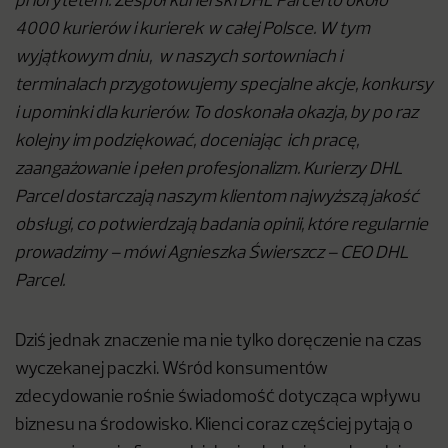
priorytetem. Zespół kurierski DHL Parcel to około
4000 kurierów i kurierek w całej Polsce. W tym
wyjątkowym dniu, w naszych sortowniach i
terminalach przygotowujemy specjalne akcje, konkursy
i upominki dla kurierów. To doskonała okazja, by po raz
kolejny im podziękować, doceniając ich pracę,
zaangażowanie i pełen profesjonalizm. Kurierzy DHL
Parcel dostarczają naszym klientom najwyższą jakość
obsługi, co potwierdzają badania opinii, które regularnie
prowadzimy – mówi Agnieszka Świerszcz – CEO DHL
Parcel.
Dziś jednak znaczenie ma nie tylko doręczenie na czas
wyczekanej paczki. Wśród konsumentów
zdecydowanie rośnie świadomość dotycząca wpływu
biznesu na środowisko. Klienci coraz częściej pytają o