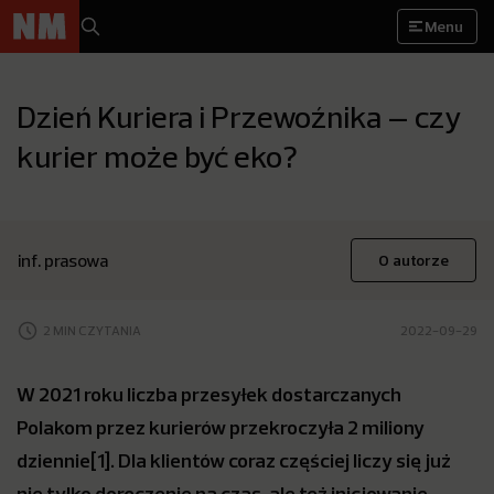
Menu
Dzień Kuriera i Przewoźnika – czy
kurier może być eko?
inf. prasowa
O autorze
2 MIN CZYTANIA
2022-09-29
W 2021 roku liczba przesyłek dostarczanych
Polakom przez kurierów przekroczyła 2 miliony
dziennie
[1]
. Dla klientów coraz częściej liczy się już
nie tylko doręczenie na czas, ale też inicjowanie