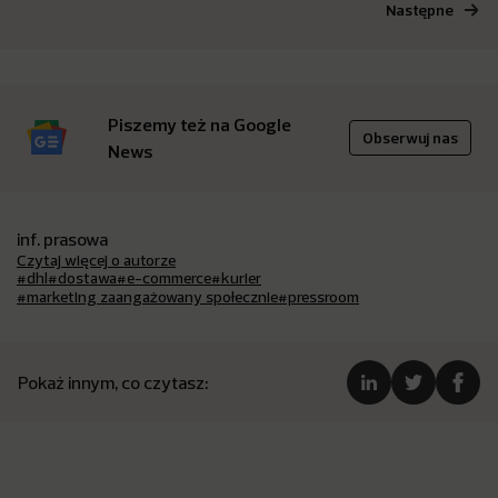
Następne
Piszemy też na Google
Obserwuj nas
News
inf. prasowa
Czytaj więcej o autorze
#dhl
#dostawa
#e-commerce
#kurier
#marketing zaangażowany społecznie
#pressroom
Pokaż innym, co czytasz: