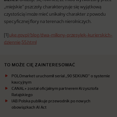
„miejskie” pszczoły charakteryzuje się wyjątkową
czystością i może mieć unikalny charakter z powodu
specyficznej flory na terenach nierolniczych.
[1]
uke.gov.pl/blog/dwa-miliony-przesylek-kurierskich-
dziennie,55.html
TO MOŻE CIĘ ZAINTERESOWAĆ
POLOmarket uruchomił serial „90 SEKUND” o systemie
kaucyjnym
CANAL+ został oficjalnym partnerem Krzysztofa
Ratajskiego
IAB Polska publikuje przewodnik po nowych
obowiązkach AI Act