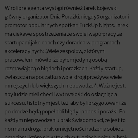
W roli prelegenta wystąpi również Jarek Łojewski,
główny organizator Dnia Porażki, niegdyś organizator i
promotor popularnych spotkań FuckUp Nights. Jarek
ma ciekawe spostrzeżenia ze swojej współpracy ze
startupami jako coach czy doradca w programach
akceleracyjnych: „Wiele zespołów, z którymi
pracowałem mówiło, że byłem jedyną osobą
rozmawiającą o błędach i porażkach. Każdy startup,
zwłaszcza na początku swojej drogi przeżywa wiele
mniejszych lub większych niepowodzeń. Ważne jest,
aby ludzie mieli chęci i wytrwałość do osiągnięcia
sukcesu. I istotnym jest też, aby byli przygotowani, że
po drodze będą popełniali błędy i ponosili porażki. Po
każdym niepowodzeniu brak świadomości, że jest to
normalna droga, brak umiejętności radzenia sobie z
emocjami, które się w takich sytuacjach pojawią, brak