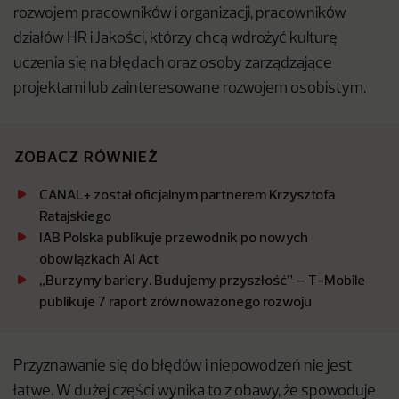
rozwojem pracowników i organizacji, pracowników
działów HR i Jakości, którzy chcą wdrożyć kulturę
uczenia się na błędach oraz osoby zarządzające
projektami lub zainteresowane rozwojem osobistym.
ZOBACZ RÓWNIEŻ
CANAL+ został oficjalnym partnerem Krzysztofa
Ratajskiego
IAB Polska publikuje przewodnik po nowych
obowiązkach AI Act
„Burzymy bariery. Budujemy przyszłość” – T-Mobile
publikuje 7 raport zrównoważonego rozwoju
Przyznawanie się do błędów i niepowodzeń nie jest
łatwe. W dużej części wynika to z obawy, że spowoduje