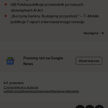
IAB Polska publikuje przewodnik po nowych
obowiązkach AI Act
„Burzymy bariery. Budujemy przyszłość” – T-Mobile
publikuje 7 raport zrównoważonego rozwoju
Następne
Piszemy też na Google
Obserwuj nas
News
inf. prasowa
Czytaj więcej o autorze
#dzień porażki
#pressroom
#spotkania
#wydarzenia