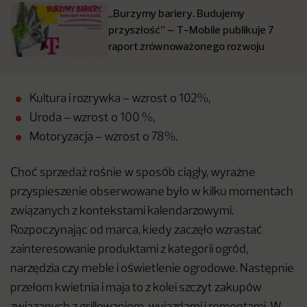
„Burzymy bariery. Budujemy
przyszłość” – T-Mobile publikuje 7
raport zrównoważonego rozwoju
Kultura i rozrywka – wzrost o 102%,
Uroda – wzrost o 100 %,
Motoryzacja – wzrost o 78%.
Choć sprzedaż rośnie w sposób ciągły, wyraźne
przyspieszenie obserwowane było w kilku momentach
związanych z kontekstami kalendarzowymi.
Rozpoczynając od marca, kiedy zaczęło wzrastać
zainteresowanie produktami z kategorii ogród,
narzędzia czy meble i oświetlenie ogrodowe. Następnie
przełom kwietnia i maja to z kolei szczyt zakupów