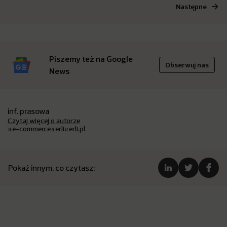
Następne
Piszemy też na Google
Obserwuj nas
News
inf. prasowa
Czytaj więcej o autorze
#e-commerce
#erli
#erli.pl
Pokaż innym, co czytasz: