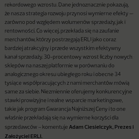
rekordowego wzrostu. Dane jednoznacznie pokazują,
że nasza strategia rozwoju przynosi wymierne efekty —
zarówno pod względem wolumenów sprzedaży, jak i
rentowności. Co więcej, przekłada się na zaufanie
merchantów, którzy postrzegają ERLI jako coraz
bardziej atrakcyjny i przede wszystkim efektywny
kanał sprzedaży. 30-procentowy wzrost liczby nowych
sklepów na naszej platformie w porównaniu do
analogicznego okresu ubiegłego roku i obecne 34
tysiące współpracujących z nami merchantów mówią
same za siebie. Niezmiennie oferujemy konkurencyjne
stawki prowizyjne i realne wsparcie marketingowe,
takie jak program Gwarancja Najniższej Ceny i to one
właśnie przekładają się na wymierne korzyści dla
Adam Ciesielczyk, Prezes i
sprzedawców – komentuje
Założyciel ERLI.