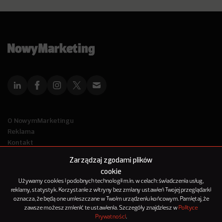
O NowymMarketingu
Reklama
Kontakt
Polityka Prywatności
Zarządzaj zgodami plików
Kanał RSS
cookie
Mapa artykułów
Używamy cookies i podobnych technologii m.in. w celach: świadczenia usług,
reklamy, statystyk. Korzystanie z witryny bez zmiany ustawień Twojej przeglądarki
oznacza, że będą one umieszczane w Twoim urządzeniu końcowym. Pamiętaj, że
© 2012-2025
zawsze możesz zmienić te ustawienia. Szczegóły znajdziesz w
Polityce
NowyMarketing jest marką 143Media Sp. z o.o.
Prywatności
.