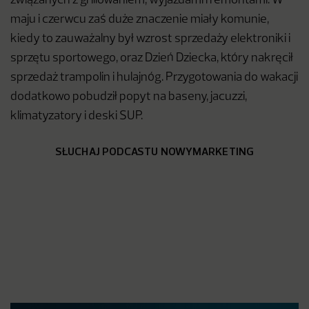
związanych z grillowaniem, wyjazdami i remontami. W
maju i czerwcu zaś duże znaczenie miały komunie,
kiedy to zauważalny był wzrost sprzedaży elektroniki i
sprzętu sportowego, oraz Dzień Dziecka, który nakręcił
sprzedaż trampolin i hulajnóg. Przygotowania do wakacji
dodatkowo pobudził popyt na baseny, jacuzzi,
klimatyzatory i deski SUP.
SŁUCHAJ PODCASTU NOWYMARKETING