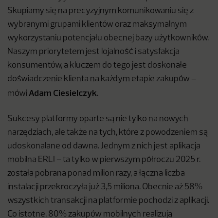
Skupiamy się na precyzyjnym komunikowaniu się z
wybranymi grupami klientów oraz maksymalnym
wykorzystaniu potencjału obecnej bazy użytkowników.
Naszym priorytetem jest lojalność i satysfakcja
konsumentów, a kluczem do tego jest doskonałe
doświadczenie klienta na każdym etapie zakupów –
Adam Ciesielczyk
mówi
.
Sukcesy platformy oparte są nie tylko na nowych
narzędziach, ale także na tych, które z powodzeniem są
udoskonalane od dawna. Jednym z nich jest aplikacja
mobilna ERLI – ta tylko w pierwszym półroczu 2025 r.
została pobrana ponad milion razy, a łączna liczba
instalacji przekroczyła już 3,5 miliona. Obecnie aż 58%
wszystkich transakcji na platformie pochodzi z aplikacji.
Co istotne, 80% zakupów mobilnych realizują