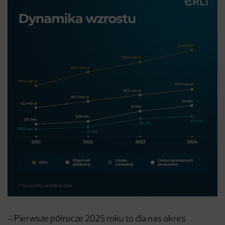
– Pierwsze półrocze 2025 roku to dla nas okres