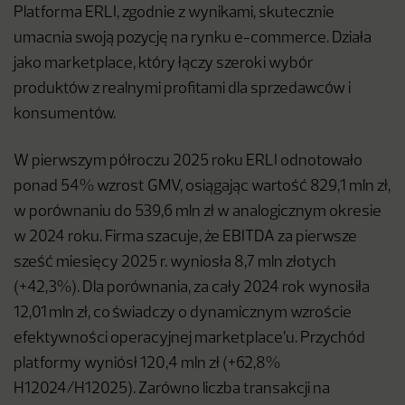
Platforma ERLI, zgodnie z wynikami, skutecznie
umacnia swoją pozycję na rynku e-commerce. Działa
jako marketplace, który łączy szeroki wybór
produktów z realnymi profitami dla sprzedawców i
konsumentów.
W pierwszym półroczu 2025 roku ERLI odnotowało
ponad 54% wzrost GMV, osiągając wartość 829,1 mln zł,
w porównaniu do 539,6 mln zł w analogicznym okresie
w 2024 roku. Firma szacuje, że EBITDA za pierwsze
sześć miesięcy 2025 r. wyniosła 8,7 mln złotych
(+42,3%). Dla porównania, za cały 2024 rok wynosiła
12,01 mln zł, co świadczy o dynamicznym wzroście
efektywności operacyjnej marketplace’u. Przychód
platformy wyniósł 120,4 mln zł (+62,8%
H12024/H12025). Zarówno liczba transakcji na