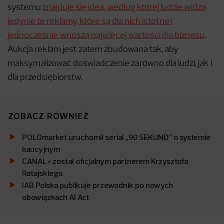
systemu
znajduje się idea, według której ludzie widzą
jedynie te reklamy, które są dla nich istotne i
jednocześnie wnoszą najwięcej wartości dla biznesu
.
Aukcja reklam jest zatem zbudowana tak, aby
maksymalizować doświadczenie zarówno dla ludzi, jak i
dla przedsiębiorstw.
ZOBACZ RÓWNIEŻ
POLOmarket uruchomił serial „90 SEKUND” o systemie
kaucyjnym
CANAL+ został oficjalnym partnerem Krzysztofa
Ratajskiego
IAB Polska publikuje przewodnik po nowych
obowiązkach AI Act