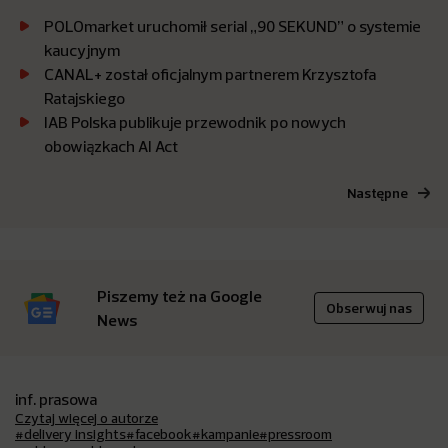
POLOmarket uruchomił serial „90 SEKUND” o systemie
kaucyjnym
CANAL+ został oficjalnym partnerem Krzysztofa
Ratajskiego
IAB Polska publikuje przewodnik po nowych
obowiązkach AI Act
Następne
Piszemy też na Google
Obserwuj nas
News
inf. prasowa
Czytaj więcej o autorze
#delivery insights
#facebook
#kampanie
#pressroom