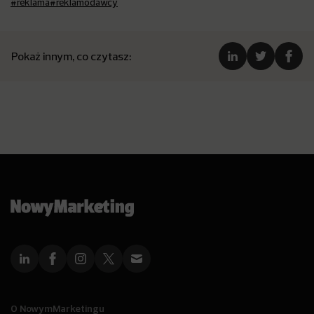
#reklama
#reklamodawcy
Pokaż innym, co czytasz:
O NowymMarketingu