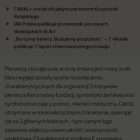
CANAL+ został oficjalnym partnerem Krzysztofa
Ratajskiego
IAB Polska publikuje przewodnik po nowych
obowiązkach AI Act
„Burzymy bariery. Budujemy przyszłość” – T-Mobile
publikuje 7 raport zrównoważonego rozwoju
Pierwszą, rzucającą się w oczy zmianą jest nowy znak.
Idea i wygląd zostały oparte na połączeniu
charakterystycznych dla organizacji 3 motywów:
pierwsza litera nazwy fundacji, symbol płci żeńskiej oraz
symbol oznaczający pomoc, również medyczną. Całość
utrzymano w minimalistycznym charakterze, opierając
się na 3 głównych kolorach – tym samym logo
zapewnia większą uniwersalność i estetyczność
projektową. Charakterystyczna litera F stosowana