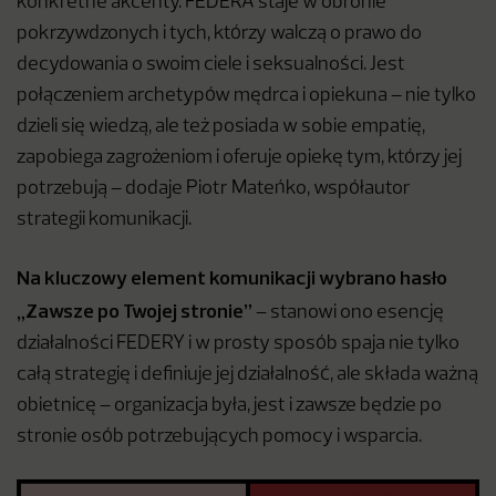
konkretne akcenty. FEDERA staje w obronie
pokrzywdzonych i tych, którzy walczą o prawo do
decydowania o swoim ciele i seksualności. Jest
połączeniem archetypów mędrca i opiekuna – nie tylko
dzieli się wiedzą, ale też posiada w sobie empatię,
zapobiega zagrożeniom i oferuje opiekę tym, którzy jej
potrzebują – dodaje Piotr Mateńko, współautor
strategii komunikacji.
Na kluczowy element komunikacji wybrano hasło
„Zawsze po Twojej stronie”
– stanowi ono esencję
działalności FEDERY i w prosty sposób spaja nie tylko
całą strategię i definiuje jej działalność, ale składa ważną
obietnicę – organizacja była, jest i zawsze będzie po
stronie osób potrzebujących pomocy i wsparcia.