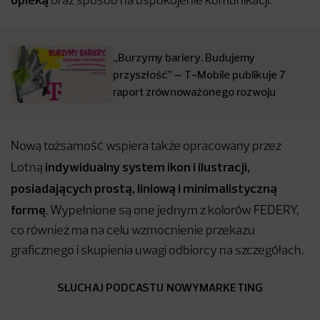
oraz sposób na uspokojenie komunikacji.
„Burzymy bariery. Budujemy
przyszłość” – T-Mobile publikuje 7
raport zrównoważonego rozwoju
Nową tożsamość wspiera także opracowany przez
indywidualny system ikon i ilustracji,
Lotną
posiadających prostą, liniową i minimalistyczną
formę
. Wypełnione są one jednym z kolorów FEDERY,
co również ma na celu wzmocnienie przekazu
graficznego i skupienia uwagi odbiorcy na szczegółach.
SŁUCHAJ PODCASTU NOWYMARKETING