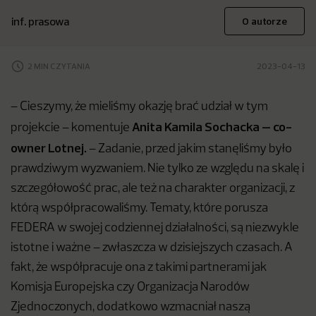
inf. prasowa
O autorze
2 MIN CZYTANIA
2023-04-13
– Cieszymy, że mieliśmy okazję brać udział w tym
Anita Kamila Sochacka –
co-
projekcie – komentuje
owner Lotnej.
– Zadanie, przed jakim stanęliśmy było
prawdziwym wyzwaniem. Nie tylko ze względu na skalę i
szczegółowość prac, ale też na charakter organizacji, z
którą współpracowaliśmy. Tematy, które porusza
FEDERA w swojej codziennej działalności, są niezwykle
istotne i ważne – zwłaszcza w dzisiejszych czasach. A
fakt, że współpracuje ona z takimi partnerami jak
Komisja Europejska czy Organizacja Narodów
Zjednoczonych, dodatkowo wzmacniał naszą