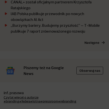
CANAL+ został oficjalnym partnerem Krzysztofa
Ratajskiego
IAB Polska publikuje przewodnik po nowych
obowiązkach AI Act
„Burzymy bariery. Budujemy przyszłość” – T-Mobile
publikuje 7 raport zrównoważonego rozwoju
Następne
Piszemy też na Google
Obserwuj nas
News
inf. prasowa
Czytaj więcej o autorze
#branding
#federa
#lotna
#pressroom
#rebranding