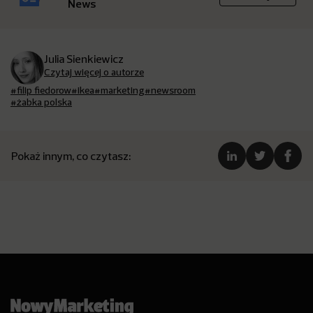
News
Julia Sienkiewicz
Czytaj więcej o autorze
#filip fiedorow
#ikea
#marketing
#newsroom
#żabka polska
Pokaż innym, co czytasz: