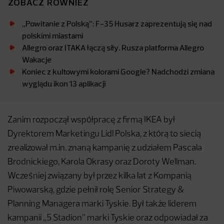
ZOBACZ RÓWNIEŻ
„Powitanie z Polską”: F-35 Husarz zaprezentują się nad
polskimi miastami
Allegro oraz ITAKA łączą siły. Rusza platforma Allegro
Wakacje
Koniec z kultowymi kolorami Google? Nadchodzi zmiana
wyglądu ikon 13 aplikacji
Zanim rozpoczął współpracę z firmą IKEA był
Dyrektorem Marketingu Lidl Polska, z którą to siecią
zrealizował m.in. znaną kampanię z udziałem Pascala
Brodnickiego, Karola Okrasy oraz Doroty Wellman.
Wcześniej związany był przez kilka lat z Kompanią
Piwowarską, gdzie pełnił rolę Senior Strategy &
Planning Managera marki Tyskie. Był także liderem
kampanii „5 Stadion” marki Tyskie oraz odpowiadał za