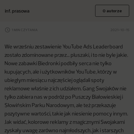
inf. prasowa
O autorze
1 MIN CZYTANIA
2021-10-15
We wrześniu zestawienie YouTube Ads Leaderboard
zostało zdominowane przez… pluszaki, i to nie byle jakie.
Nowe zabawki Biedronki podbiły serca nie tylko
kupujących, ale i użytkowników YouTube, którzy w
ubiegłym miesiącu najczęściej oglądali spoty
reklamowe właśnie z ich udziałem. Gang Swojaków nie
tylko zabiera nas w podróż po Puszczy Białowieskiej i
Słowińskim Parku Narodowym, ale też przekazuje
pozytywne wartości, takie jak niesienie pomocy innym.
Jak widać, kolorowe reklamy z magicznymi Swojakami
zyskały uwagę zarówno najmłodszych, jak i starszych