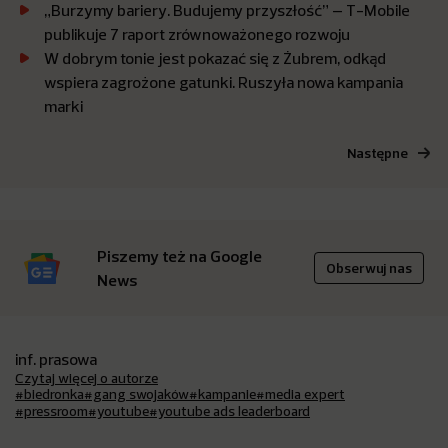
„Burzymy bariery. Budujemy przyszłość” – T-Mobile
publikuje 7 raport zrównoważonego rozwoju
W dobrym tonie jest pokazać się z Żubrem, odkąd
wspiera zagrożone gatunki. Ruszyła nowa kampania
marki
Następne
Piszemy też na Google
Obserwuj nas
News
inf. prasowa
Czytaj więcej o autorze
#biedronka
#gang swojaków
#kampanie
#media expert
#pressroom
#youtube
#youtube ads leaderboard