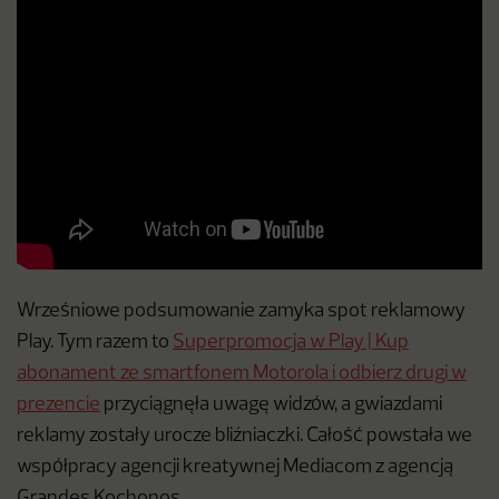
Wrześniowe podsumowanie zamyka spot reklamowy
Play. Tym razem to
Superpromocja w Play | Kup
abonament ze smartfonem Motorola i odbierz drugi w
prezencie
przyciągnęła uwagę widzów, a gwiazdami
reklamy zostały urocze bliźniaczki. Całość powstała we
współpracy agencji kreatywnej Mediacom z agencją
Grandes Kochonos.