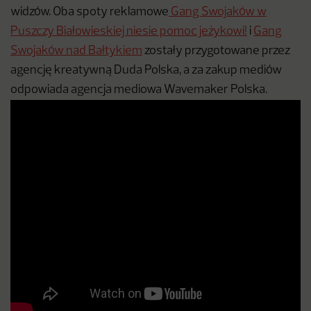
widzów. Oba spoty reklamowe
Gang Swojaków w
Puszczy Białowieskiej niesie pomoc jeżykowi!
i
Gang
Swojaków nad Bałtykiem
zostały przygotowane przez
agencję kreatywną Duda Polska, a za zakup mediów
odpowiada agencja mediowa Wavemaker Polska.