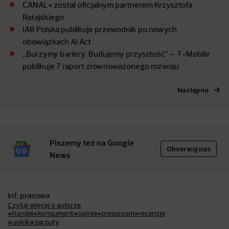
CANAL+ został oficjalnym partnerem Krzysztofa
Ratajskiego
IAB Polska publikuje przewodnik po nowych
obowiązkach AI Act
„Burzymy bariery. Budujemy przyszłość” – T-Mobile
publikuje 7 raport zrównoważonego rozwoju
Następne
Piszemy też na Google
Obserwuj nas
News
inf. prasowa
Czytaj więcej o autorze
#handel
#konsument
#opinie
#pressroom
#recenzje
#uokik
#zarzuty