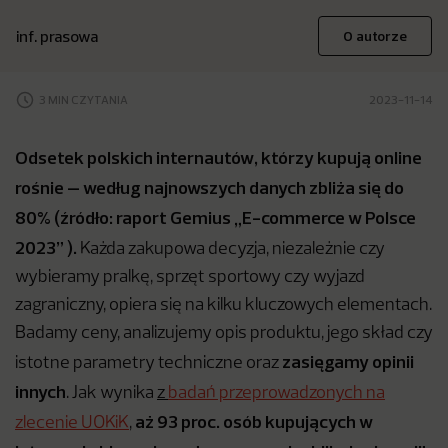
inf. prasowa
O autorze
3 MIN CZYTANIA
2023-11-14
Odsetek polskich internautów, którzy kupują online
rośnie – według najnowszych danych zbliża się do
80% (źródło: raport Gemius „E-commerce w Polsce
2023” ).
Każda zakupowa decyzja, niezależnie czy
wybieramy pralkę, sprzęt sportowy czy wyjazd
zagraniczny, opiera się na kilku kluczowych elementach.
Badamy ceny, analizujemy opis produktu, jego skład czy
zasięgamy opinii
istotne parametry techniczne oraz
innych
. Jak wynika
z
badań przeprowadzonych na
aż 93 proc. osób kupujących w
zlecenie UOKiK
,