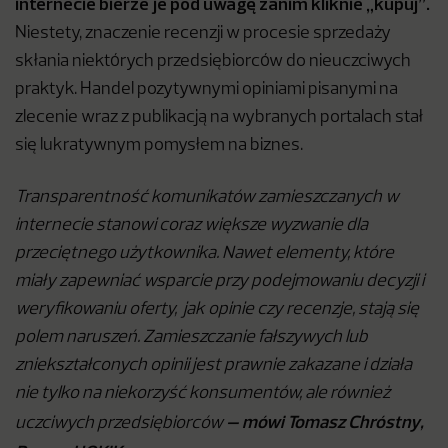
internecie bierze je pod uwagę zanim kliknie „kupuj”.
Niestety, znaczenie recenzji w procesie sprzedaży
skłania niektórych przedsiębiorców do nieuczciwych
praktyk. Handel pozytywnymi opiniami pisanymi na
zlecenie wraz z publikacją na wybranych portalach stał
się lukratywnym pomysłem na biznes.
Transparentność komunikatów zamieszczanych w
internecie stanowi coraz większe wyzwanie dla
przeciętnego użytkownika. Nawet elementy, które
miały zapewniać wsparcie przy podejmowaniu decyzji i
weryfikowaniu oferty, jak opinie czy recenzje, stają się
polem naruszeń. Zamieszczanie fałszywych lub
zniekształconych opinii jest prawnie zakazane i działa
nie tylko na niekorzyść konsumentów, ale również
–
mówi Tomasz Chróstny,
uczciwych przedsiębiorców