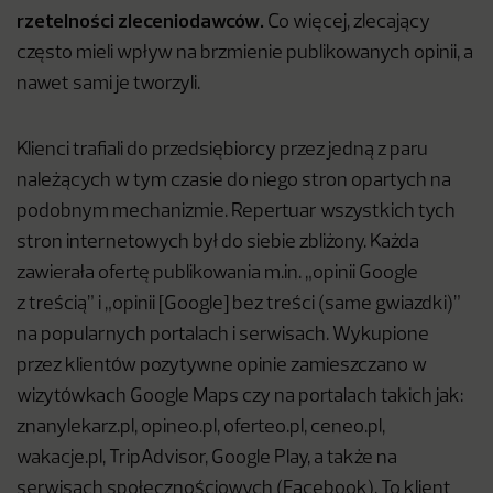
rzetelności zleceniodawców.
Co więcej, zlecający
często mieli wpływ na brzmienie publikowanych opinii, a
nawet sami je tworzyli.
Klienci trafiali do przedsiębiorcy przez jedną z paru
należących w tym czasie do niego stron opartych na
podobnym mechanizmie. Repertuar wszystkich tych
stron internetowych był do siebie zbliżony. Każda
zawierała ofertę publikowania m.in. „opinii Google
z treścią” i „opinii [Google] bez treści (same gwiazdki)”
na popularnych portalach i serwisach. Wykupione
przez klientów pozytywne opinie zamieszczano w
wizytówkach Google Maps czy na portalach takich jak:
znanylekarz.pl, opineo.pl, oferteo.pl, ceneo.pl,
wakacje.pl, TripAdvisor, Google Play, a także na
serwisach społecznościowych (Facebook). To klient