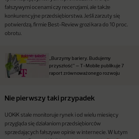
fałszywymi ocenami czy recenzjami, ale także
konkurencyjne przedsiębiorstwa. Jeśli zarzuty się
potwierdzą, firmie Best-Review grozi kara do 10 proc.
obrotu.
„Burzymy bariery. Budujemy
przyszłość” – T-Mobile publikuje 7
raport zrównoważonego rozwoju
Nie pierwszy taki przypadek
UOKiK stale monitoruje rynek i od wielu miesięcy
przygląda się działaniom przedsiębiorców
sprzedających fałszywe opinie w internecie. W lutym