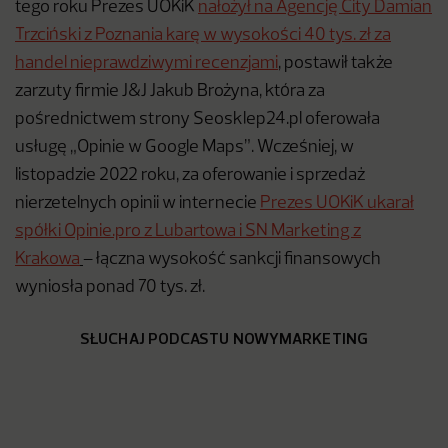
tego roku Prezes UOKiK
nałożył na Agencję City Damian
Trzciński z Poznania karę w wysokości 40 tys. zł za
handel nieprawdziwymi recenzjami
, postawił także
zarzuty firmie J&J Jakub Brożyna, która za
pośrednictwem strony Seosklep24.pl oferowała
usługę „Opinie w Google Maps”. Wcześniej, w
listopadzie 2022 roku, za oferowanie i sprzedaż
nierzetelnych opinii w internecie
Prezes UOKiK ukarał
spółki Opinie.pro z Lubartowa i SN Marketing z
Krakowa
– łączna wysokość sankcji finansowych
wyniosła ponad 70 tys. zł.
SŁUCHAJ PODCASTU NOWYMARKETING