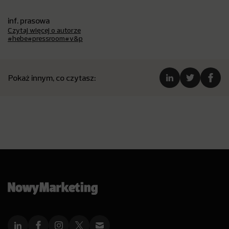
inf. prasowa
Czytaj więcej o autorze
#hebe
#pressroom
#v&p
Pokaż innym, co czytasz: