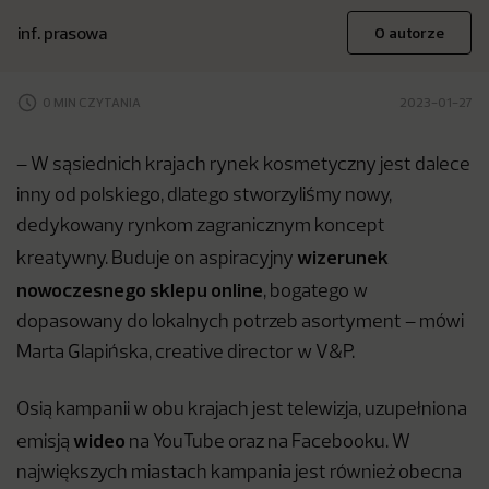
inf. prasowa
O autorze
0 MIN CZYTANIA
2023-01-27
– W sąsiednich krajach rynek kosmetyczny jest dalece
inny od polskiego, dlatego stworzyliśmy nowy,
dedykowany rynkom zagranicznym koncept
wizerunek
kreatywny. Buduje on aspiracyjny
nowoczesnego sklepu online
, bogatego w
dopasowany do lokalnych potrzeb asortyment – mówi
Marta Glapińska, creative director w V&P.
Osią kampanii w obu krajach jest telewizja, uzupełniona
wideo
emisją
na YouTube oraz na Facebooku. W
największych miastach kampania jest również obecna