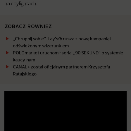
na citylightach.
ZOBACZ RÓWNIEŻ
„Chrupnij sobie”. Lay’s® rusza z nową kampanią i
odświeżonym wizerunkiem
POLOmarket uruchomił serial „90 SEKUND” o systemie
kaucyjnym
CANAL+ został oficjalnym partnerem Krzysztofa
Ratajskiego