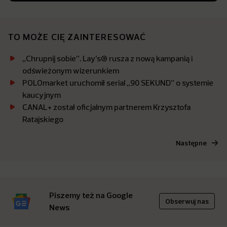
TO MOŻE CIĘ ZAINTERESOWAĆ
„Chrupnij sobie”. Lay’s® rusza z nową kampanią i
odświeżonym wizerunkiem
POLOmarket uruchomił serial „90 SEKUND” o systemie
kaucyjnym
CANAL+ został oficjalnym partnerem Krzysztofa
Ratajskiego
Następne
Piszemy też na Google
Obserwuj nas
News