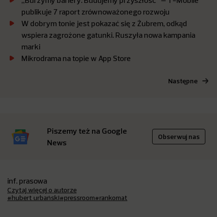
„Burzymy bariery. Budujemy przyszłość” – T-Mobile
publikuje 7 raport zrównoważonego rozwoju
W dobrym tonie jest pokazać się z Żubrem, odkąd
wspiera zagrożone gatunki. Ruszyła nowa kampania
marki
Mikrodrama na topie w App Store
Następne
Piszemy też na Google
Obserwuj nas
News
inf. prasowa
Czytaj więcej o autorze
#hubert urbański
#pressroom
#rankomat