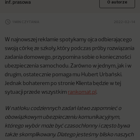
inf. prasowa
O autorze
1 MIN CZYTANIA
2022-02-14
W najnowszej reklamie spotykamy ojca odbierającego
swoją córkę ze szkoły, który podczas próby rozwiązania
zadania domowego, przypomina sobie o konieczności
ubezpieczenia samochodu. Zarówno w jednym, jak i w
drugim, ostatecznie pomaga mu Hubert Urbański.
Jednak bohaterem po stronie Klienta będzie w tej
sytuacji przede wszystkim
rankomat.pl
.
W natłoku codziennych zadań łatwo zapomnieć o
obowiązkowym ubezpieczeniu komunikacyjnym,
którego wybór może być czasochłonny i często bywa
także skomplikowany. Dlatego jesteśmy blisko naszych