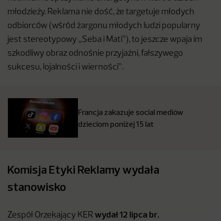
młodzieży. Reklama nie dość, że targetuje młodych
odbiorców (wśród żargonu młodych ludzi popularny
jest stereotypowy „Seba i Mati”), to jeszcze wpaja im
szkodliwy obraz odnośnie przyjaźni, fałszywego
sukcesu, lojalności i wierności”.
Francja zakazuje social mediów
dzieciom poniżej 15 lat
Komisja Etyki Reklamy wydała
stanowisko
wydał 12 lipca br.
Zespół Orzekający KER