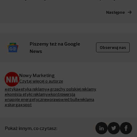
Następne
Piszemy też na Google
Obserwuj nas
News
Nowy Marketing
Czytaj więcej o autorze
#etyka
#etyka reklamy
#grzechy polskiej reklamy
#komisja etyki reklamy
#kontrowersja
#napoje energetyczne
#prawo
#red bull
#reklama
#skarga
#spot
Pokaż innym, co czytasz: