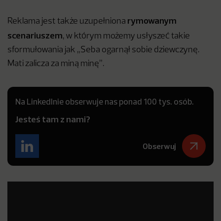
rymowanym
Reklama jest także uzupełniona
scenariuszem
, w którym możemy usłyszeć takie
sformułowania jak „Seba ogarnął sobie dziewczynę.
Mati zalicza za miną minę”.
Na LinkedInie obserwuje nas ponad 100 tys. osób.
Jesteś tam z nami?
Obserwuj