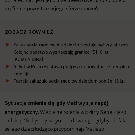
bohater, Mati, jest jego przeciwieństwem. To, co udało
się Sebie, pozostaje w jego sferze marzeń.
ZOBACZ RÓWNIEŻ
Zakaz social mediów dla dzieci przestaje być wyjątkiem.
Kolejne państwa wyznaczają granicę 15 i 16 lat
[KOMENTARZ]
AI Act w Polsce: ustawa podpisana, powstanie specjalna
komisja
Francja zakazuje social mediów dzieciom poniżej 15 lat
Sytuacja zmienia się, gdy Mati wypija napój
energetyczny
. W kolejnej scenie widzimy Sebę z jego
rodziną. Nie byłoby w tym nic dziwnego, gdyby nie fakt,
że jego dzieci łudząco przypominają Matiego.