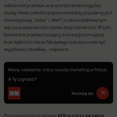
odbiorcami przekazu w znacznej mierze mogą być
osoby młode (wśród żargonu młodzieży popularny jest
stereotypowy „Seba” i „Mati”) o nieukształtowanym
wyczuciu poprawności społecznej i moralności. W tym
kontekście przekaz bazujący na kreacji promującej
brak lojalności i obraz fałszywego sukcesu może być
wyjątkowo szkodliwy – napisano.
Mamy newsletter, który rozwija marketing w Polsce.
A Ty czytasz?
Rozwijaj się
KER przyjrzy się także
Poza samą treścią reklamy,