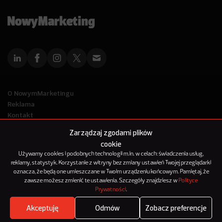
O NowymMarketingu
Reklama
Kontakt
Polityka Prywatności
Zarządzaj zgodami plików
Kanał RSS
cookie
Mapa artykułów
Używamy cookies i podobnych technologii m.in. w celach: świadczenia usług,
reklamy, statystyk. Korzystanie z witryny bez zmiany ustawień Twojej przeglądarki
oznacza, że będą one umieszczane w Twoim urządzeniu końcowym. Pamiętaj, że
© 2012-2025
zawsze możesz zmienić te ustawienia. Szczegóły znajdziesz w
Polityce
NowyMarketing jest marką 143Media Sp. z o.o.
Prywatności
.
Akceptuję
Odmów
Zobacz preferencje
Where's the beef?
Zobacz