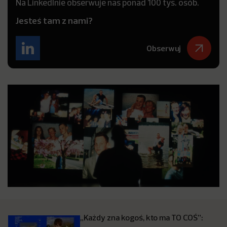
Na LinkedInie obserwuje nas ponad 100 tys. osób.
Jesteś tam z nami?
Obserwuj
„Każdy zna kogoś, kto ma TO COŚ”: