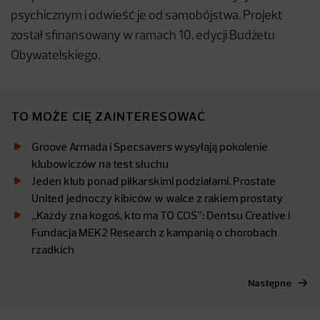
psychicznym i odwieść je od samobójstwa. Projekt
został sfinansowany w ramach 10. edycji Budżetu
Obywatelskiego.
TO MOŻE CIĘ ZAINTERESOWAĆ
Groove Armada i Specsavers wysyłają pokolenie
klubowiczów na test słuchu
Jeden klub ponad piłkarskimi podziałami. Prostate
United jednoczy kibiców w walce z rakiem prostaty
„Każdy zna kogoś, kto ma TO COŚ”: Dentsu Creative i
Fundacja MEK2 Research z kampanią o chorobach
rzadkich
Następne