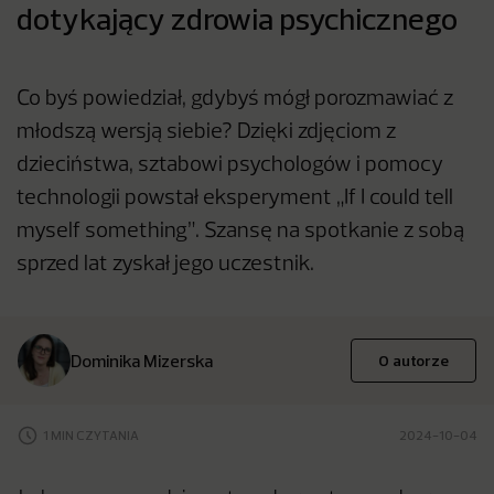
dotykający zdrowia psychicznego
Co byś powiedział, gdybyś mógł porozmawiać z
młodszą wersją siebie? Dzięki zdjęciom z
dzieciństwa, sztabowi psychologów i pomocy
technologii powstał eksperyment „If I could tell
myself something”. Szansę na spotkanie z sobą
sprzed lat zyskał jego uczestnik.
Dominika Mizerska
O autorze
1 MIN CZYTANIA
2024-10-04