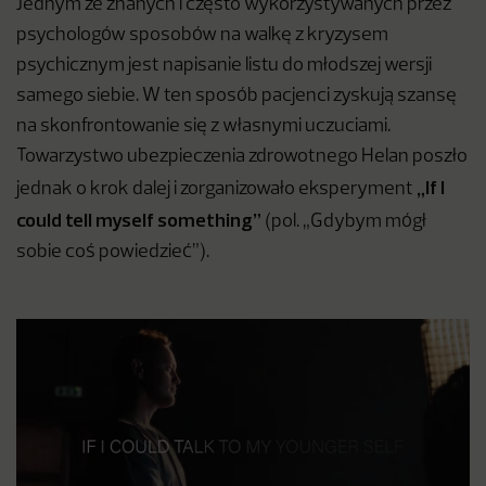
Jednym ze znanych i często wykorzystywanych przez
psychologów sposobów na walkę z kryzysem
psychicznym jest napisanie listu do młodszej wersji
samego siebie. W ten sposób pacjenci zyskują szansę
na skonfrontowanie się z własnymi uczuciami.
Towarzystwo ubezpieczenia zdrowotnego Helan poszło
„If I
jednak o krok dalej i zorganizowało eksperyment
could tell myself something”
(pol. „Gdybym mógł
sobie coś powiedzieć”).