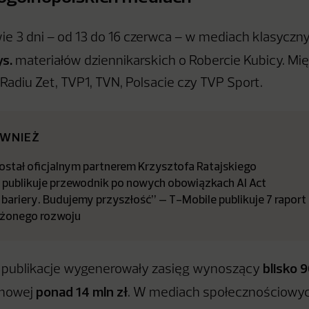
ie 3 dni – od 13 do 16 czerwca – w mediach klasyczn
ys.
materiałów dziennikarskich o Robercie Kubicy. Mi
Radiu Zet, TVP1, TVN, Polsacie czy TVP Sport.
ÓWNIEŻ
stał oficjalnym partnerem Krzysztofa Ratajskiego
a publikuje przewodnik po nowych obowiązkach AI Act
bariery. Budujemy przyszłość” – T-Mobile publikuje 7 raport
żonego rozwoju
blisko 9
 publikacje wygenerowały zasięg wynoszący
ponad 14 mln zł
amowej
. W mediach społecznościowych