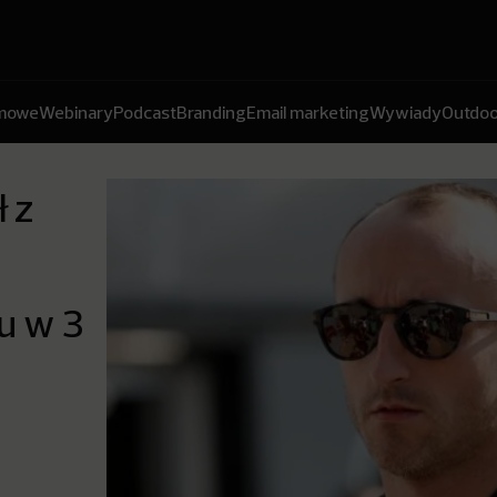
amowe
Webinary
Podcast
Branding
Email marketing
Wywiady
Outdoo
ł z
u w 3