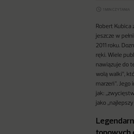
1 MIN CZYTANIA
Robert Kubica 
jeszcze w pełn
2011 roku. Doz
ręki. Wiele pu
nawiązuje do t
wolą walki”, kt
marzeń”. Jego i
jak: „zwycięst
jako „najlepszy
Legendarn
topowych 