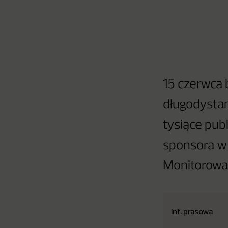
15 czerwca 
długodysta
tysiące pub
sponsora w 
Monitorowa
inf. prasowa