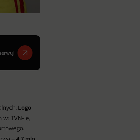
serwuj
Logo
alnych.
 w: TVN-ie,
ortowego.
4,7 mln
mowa –