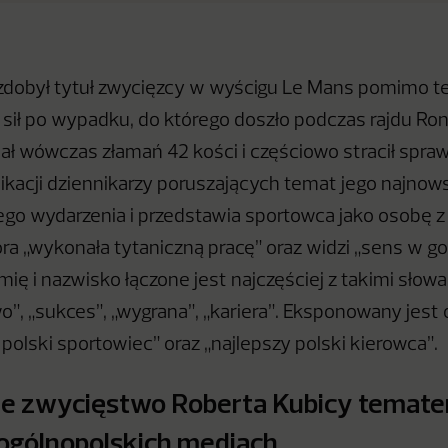
zdobył tytuł zwycięzcy w wyścigu Le Mans pomimo teg
i sił po wypadku, do którego doszło podczas rajdu Ro
nał wówczas złamań 42 kości i częściowo stracił spr
blikacji dziennikarzy poruszających temat jego najno
ego wydarzenia i przedstawia sportowca jako osobę z
óra „wykonała tytaniczną pracę” oraz widzi „sens w g
mię i nazwisko łączone jest najczęściej z takimi słow
wo”, „sukces”, „wygrana”, „kariera”. Eksponowany jes
 polski sportowiec” oraz „najlepszy polski kierowca”.
e zwycięstwo Roberta Kubicy temat
ogólnopolskich mediach