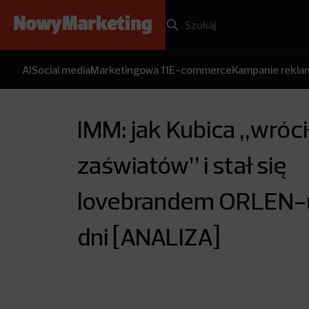
AI
Social media
Marketingowa 11
E-commerce
Kampanie rekl
IMM: jak Kubica „wróci
zaświatów” i stał się
lovebrandem ORLEN-
dni [ANALIZA]