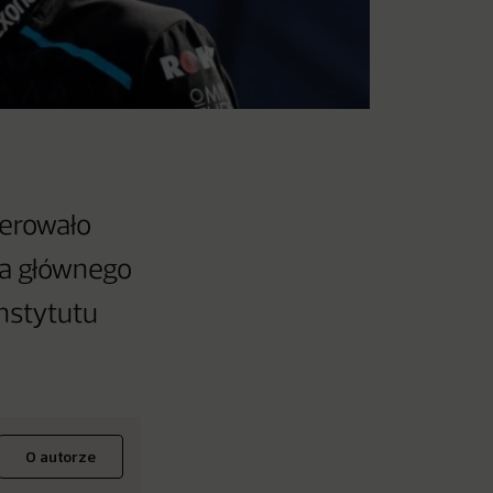
erowało
dla głównego
Instytutu
O autorze