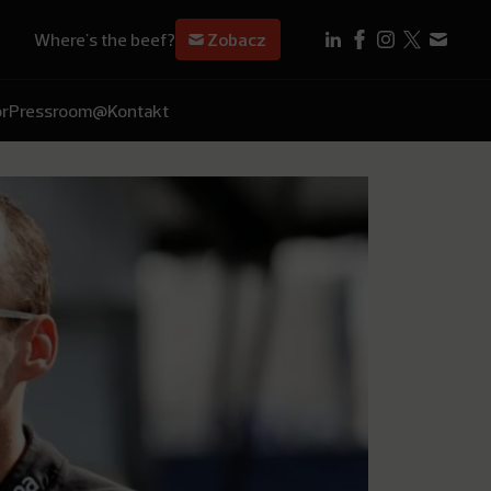
Where's the beef?
Zobacz
r
Pressroom
@Kontakt