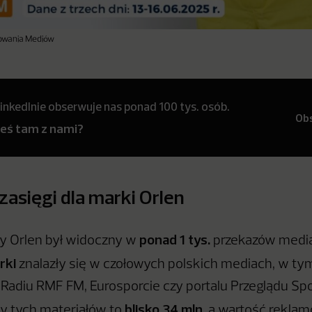
orowania Mediów
inkedInie obserwuje nas ponad 100 tys. osób.
Ob
teś tam z nami?
zasięgi dla marki Orlen
ponad 1 tys.
y Orlen był widoczny w
przekazów medi
rki
znalazły się w czołowych polskich mediach, w tym
, Radiu RMF FM, Eurosporcie czy portalu Przeglądu Sp
blisko 34 mln
y tych materiałów to
, a wartość rekla