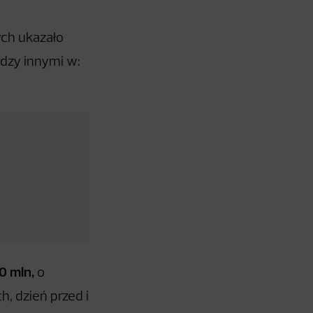
ych ukazało
ędzy innymi w:
0 mln,
o
, dzień przed i