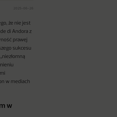
2025-06-26
o, że nie jest
nde di Andora z
awność prawej
wszego sukcesu
 „niezłomną
onieniu
ami
t on w mediach
em w