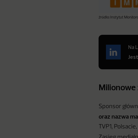
źródło: Instytut Monit
Na L
Jes
Milionowe 
Sponsor główn
oraz nazwa ma
TVP1, Polsacie
Zasięg medialn