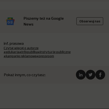
Piszemy też na Google
Obserwuj nas
News
inf. prasowa
Czytaj więcej o autorze
#edukacja
#infopublika
#instytucje publiczne
#kampanie reklamowe
#pressroom
Pokaż innym, co czytasz: