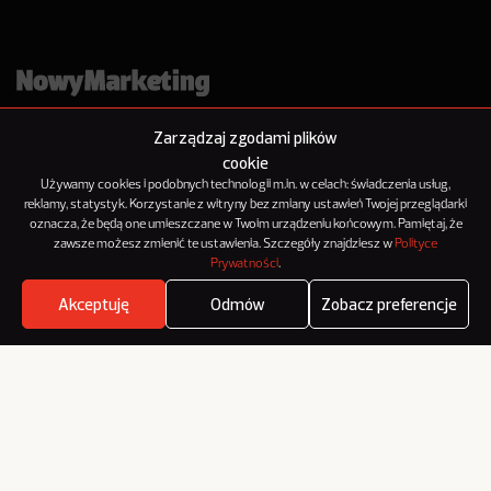
Zarządzaj zgodami plików
cookie
Używamy cookies i podobnych technologii m.in. w celach: świadczenia usług,
reklamy, statystyk. Korzystanie z witryny bez zmiany ustawień Twojej przeglądarki
oznacza, że będą one umieszczane w Twoim urządzeniu końcowym. Pamiętaj, że
O NowymMarketingu
zawsze możesz zmienić te ustawienia. Szczegóły znajdziesz w
Polityce
Reklama
Prywatności
.
Kontakt
Akceptuję
Odmów
Zobacz preferencje
Polityka Prywatności
Where's the beef?
Zobacz
Kanał RSS
Mapa artykułów
© 2012-2025
NowyMarketing jest marką 143Media Sp. z o.o.