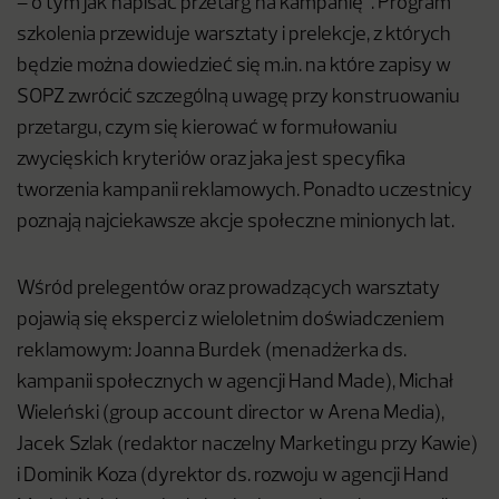
– o tym jak napisać przetarg na kampanię”. Program
szkolenia przewiduje warsztaty i prelekcje, z których
będzie można dowiedzieć się m.in. na które zapisy w
SOPZ zwrócić szczególną uwagę przy konstruowaniu
przetargu, czym się kierować w formułowaniu
zwycięskich kryteriów oraz jaka jest specyfika
tworzenia kampanii reklamowych. Ponadto uczestnicy
poznają najciekawsze akcje społeczne minionych lat.
Wśród prelegentów oraz prowadzących warsztaty
pojawią się eksperci z wieloletnim doświadczeniem
reklamowym: Joanna Burdek (menadżerka ds.
kampanii społecznych w agencji Hand Made), Michał
Wieleński (group account director w Arena Media),
Jacek Szlak (redaktor naczelny Marketingu przy Kawie)
i Dominik Koza (dyrektor ds. rozwoju w agencji Hand