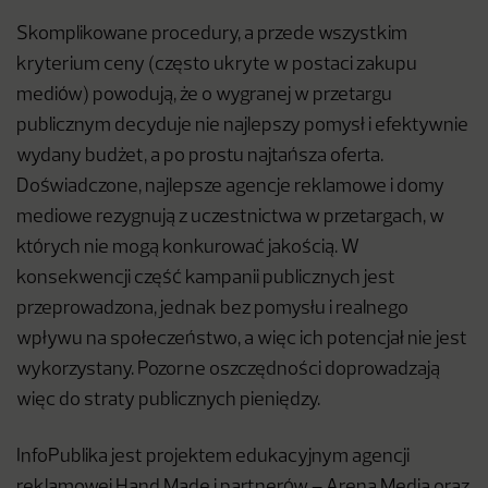
Skomplikowane procedury, a przede wszystkim
kryterium ceny (często ukryte w postaci zakupu
mediów) powodują, że o wygranej w przetargu
publicznym decyduje nie najlepszy pomysł i efektywnie
wydany budżet, a po prostu najtańsza oferta.
Doświadczone, najlepsze agencje reklamowe i domy
mediowe rezygnują z uczestnictwa w przetargach, w
których nie mogą konkurować jakością. W
konsekwencji część kampanii publicznych jest
przeprowadzona, jednak bez pomysłu i realnego
wpływu na społeczeństwo, a więc ich potencjał nie jest
wykorzystany. Pozorne oszczędności doprowadzają
więc do straty publicznych pieniędzy.
InfoPublika jest projektem edukacyjnym agencji
reklamowej Hand Made i partnerów – Arena Media oraz