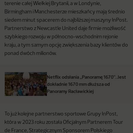
terenie całej Wielkiej Brytanii, a w Londynie,
Birmingham i Manchesterze mieszkańcy mają średnio
siedem minut spacerem do najbliższej maszyny InPost.
Partnerstwo z Newcastle United daje firmie możliwość
szybkiego rozwoju w północno-wschodnim rejonie
kraju, a tym samym opcję zwiększenia bazy klientów do
ponad dwóch milionów.
Netflix odsłania „Panoramę 1670”. Jest
dokładnie 1670 mm dłuższa od
Panoramy Racławickiej
To już kolejne partnerstwo sportowe Grupy InPost,
która w 2023 roku została Oficjalnym Partnerem Tour
de France, Strategicznym Sponsorem Polskiego