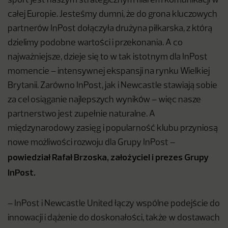
sport jest naszym strategicznym filarem komunikacji w
całej Europie. Jesteśmy dumni, że do grona kluczowych
partnerów InPost dołączyła drużyna piłkarska, z którą
dzielimy podobne wartości i przekonania. A co
najważniejsze, dzieje się to w tak istotnym dla InPost
momencie – intensywnej ekspansji na rynku Wielkiej
Brytanii. Zarówno InPost, jak i Newcastle stawiają sobie
za cel osiąganie najlepszych wyników – więc nasze
partnerstwo jest zupełnie naturalne. A
międzynarodowy zasięg i popularność klubu przyniosą
nowe możliwości rozwoju dla Grupy InPost –
powiedział
Rafał Brzoska, założyciel i prezes Grupy
InPost.
– InPost i Newcastle United łączy wspólne podejście do
innowacji i dążenie do doskonałości, także w dostawach