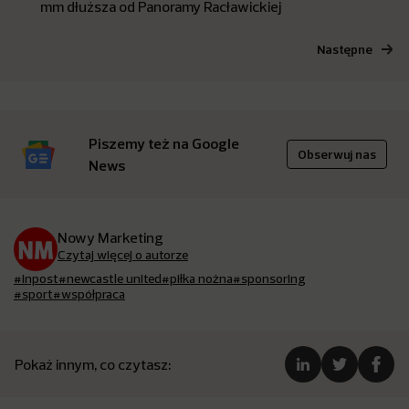
mm dłuższa od Panoramy Racławickiej
Następne
Piszemy też na Google
Obserwuj nas
News
Nowy Marketing
Czytaj więcej o autorze
#inpost
#newcastle united
#piłka nożna
#sponsoring
#sport
#współpraca
Pokaż innym, co czytasz: