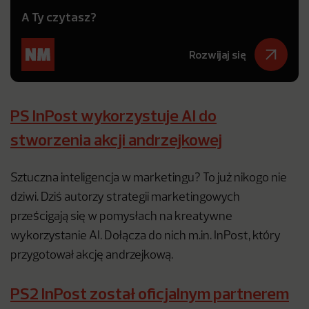
A Ty czytasz?
Rozwijaj się
PS InPost wykorzystuje AI do
stworzenia akcji andrzejkowej
Sztuczna inteligencja w marketingu? To już nikogo nie
dziwi. Dziś autorzy strategii marketingowych
prześcigają się w pomysłach na kreatywne
wykorzystanie AI. Dołącza do nich m.in. InPost, który
przygotował akcję andrzejkową.
PS2 InPost został oficjalnym partnerem