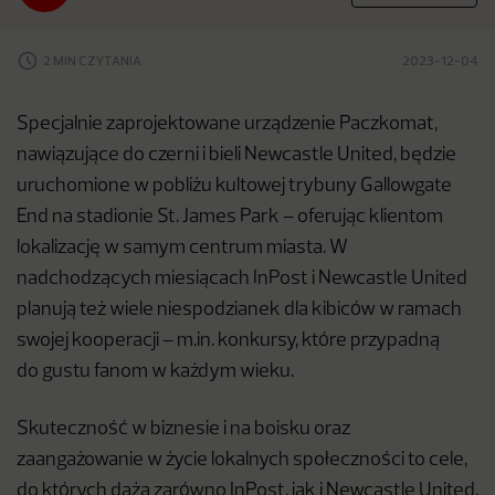
2 MIN CZYTANIA
2023-12-04
Specjalnie zaprojektowane urządzenie Paczkomat,
nawiązujące do czerni i bieli Newcastle United, będzie
uruchomione w pobliżu kultowej trybuny Gallowgate
End na stadionie St. James Park – oferując klientom
lokalizację w samym centrum miasta. W
nadchodzących miesiącach InPost i Newcastle United
planują też wiele niespodzianek dla kibiców w ramach
swojej kooperacji – m.in. konkursy, które przypadną
do gustu fanom w każdym wieku.
Skuteczność w biznesie i na boisku oraz
zaangażowanie w życie lokalnych społeczności to cele,
do których dążą zarówno InPost, jak i Newcastle United.